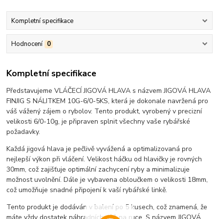
Kompletní specifikace
Hodnocení
0
Kompletní specifikace
Představujeme VLÁČECÍ JIGOVÁ HLAVA s názvem JIGOVÁ HLAVA
FINJIG S NÁLITKEM 10G-6/0-5KS, která je dokonale navržená pro
váš vážený zájem o rybolov. Tento produkt, vyrobený v precizní
velikosti 6/0-10g, je připraven splnit všechny vaše rybářské
požadavky.
Každá jigová hlava je pečlivě vyvážená a optimalizovaná pro
nejlepší výkon při vláčení. Velikost háčku od hlavičky je rovných
30mm, což zajišťuje optimální zachycení ryby a minimalizuje
možnost uvolnění. Dále je vybavena obloučkem o velikosti 18mm,
což umožňuje snadné připojení k vaší rybářské linkě.
Tento produkt je dodáván v balení po 5 kusech, což znamená, že
máte vždy dostatek náhradních dílů na ruce. S názvem JIGOVÁ