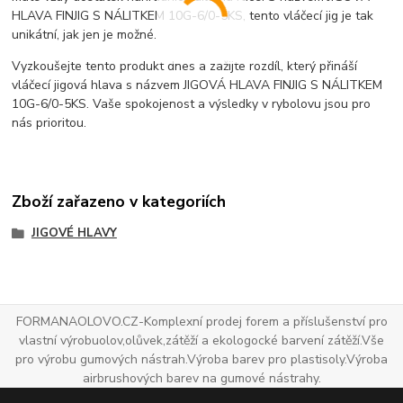
HLAVA FINJIG S NÁLITKEM 10G-6/0-5KS, tento vláčecí jig je tak
unikátní, jak jen je možné.
Vyzkoušejte tento produkt dnes a zažijte rozdíl, který přináší
vláčecí jigová hlava s názvem JIGOVÁ HLAVA FINJIG S NÁLITKEM
10G-6/0-5KS. Vaše spokojenost a výsledky v rybolovu jsou pro
nás prioritou.
Zboží zařazeno v kategoriích
JIGOVÉ HLAVY
FORMANAOLOVO.CZ-Komplexní prodej forem a příslušenství pro
vlastní výrobuolov,olůvek,zátěží a ekologocké barvení zátěží.Vše
pro výrobu gumových nástrah.Výroba barev pro plastisoly.Výroba
airbrushových barev na gumové nástrahy.