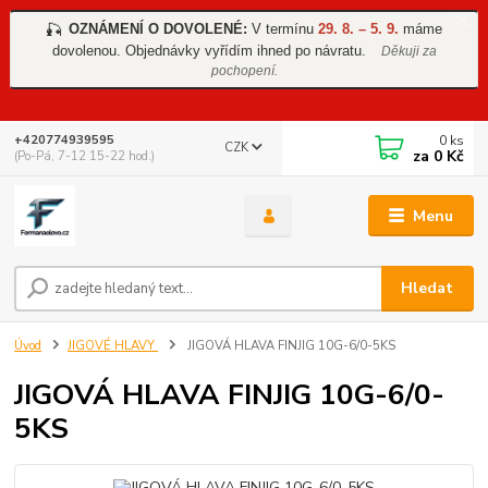
OZNÁMENÍ O DOVOLENÉ:
V termínu
29. 8. – 5. 9.
máme
🎣
dovolenou. Objednávky vyřídím ihned po návratu.
Děkuji za
pochopení.
0
ks
+420774939595
CZK
za
0 Kč
(Po-Pá, 7-12 15-22 hod.)
Menu
Hledat
Úvod
JIGOVÉ HLAVY
JIGOVÁ HLAVA FINJIG 10G-6/0-5KS
JIGOVÁ HLAVA FINJIG 10G-6/0-
5KS