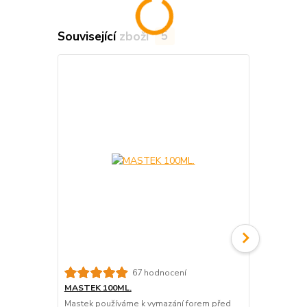
Související zboží
5
67 hodnocení
MASTEK 100ML.
MASTEK 20
Mastek používáme k vymazání forem před
Mastek použ