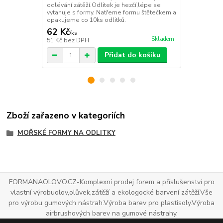
odlévání zátěží.Odlitek je hezčí,lépe se
odlévání zát
vytahuje s formy. Natřeme formu štětečkem a
vytahuje s f
opakujeme co 10ks odlitků.
opakujeme co
62 Kč
106 Kč
/
ks
/
ks
Skladem
51 Kč
bez DPH
88 Kč
bez D
Přidat do košíku
Zboží zařazeno v kategoriích
MOŘSKÉ FORMY NA ODLITKY
FORMANAOLOVO.CZ-Komplexní prodej forem a příslušenství pro
vlastní výrobuolov,olůvek,zátěží a ekologocké barvení zátěží.Vše
pro výrobu gumových nástrah.Výroba barev pro plastisoly.Výroba
airbrushových barev na gumové nástrahy.