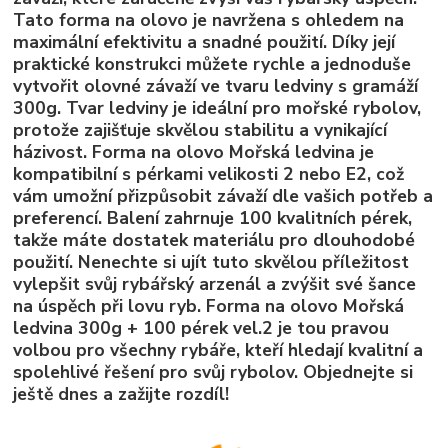
Tato forma na olovo je navržena s ohledem na
maximální efektivitu a snadné použití. Díky její
praktické konstrukci můžete rychle a jednoduše
vytvořit olovné závaží ve tvaru ledviny s gramáží
300g. Tvar ledviny je ideální pro mořské rybolov,
protože zajišťuje skvělou stabilitu a vynikající
házivost. Forma na olovo Mořská ledvina je
kompatibilní s pérkami velikosti 2 nebo E2, což
vám umožní přizpůsobit závaží dle vašich potřeb a
preferencí. Balení zahrnuje 100 kvalitních pérek,
takže máte dostatek materiálu pro dlouhodobé
použití. Nenechte si ujít tuto skvělou příležitost
vylepšit svůj rybářský arzenál a zvýšit své šance
na úspěch při lovu ryb. Forma na olovo Mořská
ledvina 300g + 100 pérek vel.2 je tou pravou
volbou pro všechny rybáře, kteří hledají kvalitní a
spolehlivé řešení pro svůj rybolov. Objednejte si
ještě dnes a zažijte rozdíl!