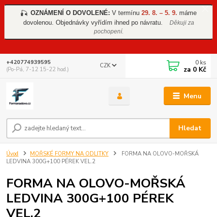
OZNÁMENÍ O DOVOLENÉ:
V termínu
29. 8. – 5. 9.
máme
🎣
dovolenou. Objednávky vyřídím ihned po návratu.
Děkuji za
pochopení.
0
ks
+420774939595
CZK
za
0 Kč
(Po-Pá, 7-12 15-22 hod.)
Menu
Hledat
Úvod
MOŘSKÉ FORMY NA ODLITKY
FORMA NA OLOVO-MOŘSKÁ
LEDVINA 300G+100 PÉREK VEL.2
FORMA NA OLOVO-MOŘSKÁ
LEDVINA 300G+100 PÉREK
VEL.2