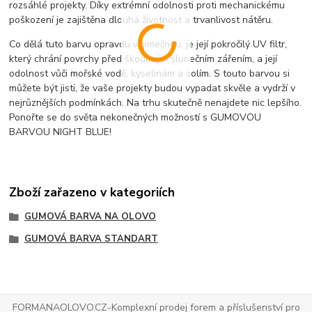
rozsáhlé projekty. Díky extrémní odolnosti proti mechanickému
poškození je zajištěna dlouhá životnost a trvanlivost nátěru.
Co dělá tuto barvu opravdu výjimečnou, je její pokročilý UV filtr,
který chrání povrchy před škodlivým slunečním zářením, a její
odolnost vůči mořské vodě, kyselinám a solím. S touto barvou si
můžete být jisti, že vaše projekty budou vypadat skvěle a vydrží v
nejrůznějších podmínkách. Na trhu skutečně nenajdete nic lepšího.
Ponořte se do světa nekonečných možností s GUMOVOU
BARVOU NIGHT BLUE!
Zboží zařazeno v kategoriích
GUMOVÁ BARVA NA OLOVO
GUMOVÁ BARVA STANDART
FORMANAOLOVO.CZ-Komplexní prodej forem a příslušenství pro