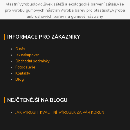
vlastní výrobuolov,olůvek,zátěží a ekologocké barvení zátěží.Vše
pro výrobu gumových nástrah.Výroba barev pro plastisoly.Výroba
airbrushových barev na gumové nástrahy.
INFORMACE PRO ZÁKAZNÍKY
O nás
Jak nakupovat
Obchodní podmínky
Fotogalerie
Kontakty
Blog
NEJČTENĚJŠÍ NA BLOGU
JAK VYROBIT KVALITNÍ VÝROBEK ZA PÁR KORUN