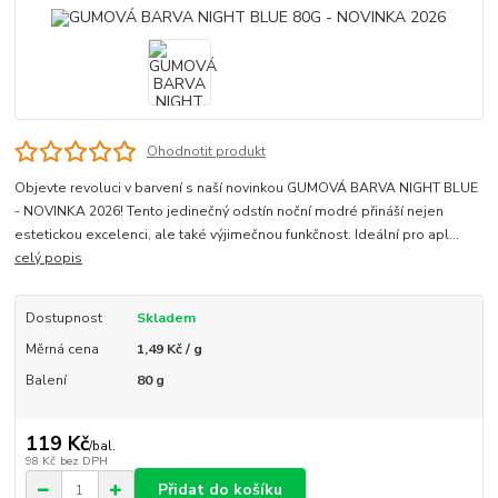
Ohodnotit produkt
Objevte revoluci v barvení s naší novinkou GUMOVÁ BARVA NIGHT BLUE
- NOVINKA 2026! Tento jedinečný odstín noční modré přináší nejen
estetickou excelenci, ale také výjimečnou funkčnost. Ideální pro apl...
celý popis
Dostupnost
Skladem
Měrná cena
1,49 Kč / g
Balení
80 g
119 Kč
/
bal.
98 Kč
bez DPH
Přidat do košíku