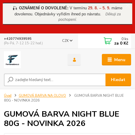
OZNÁMENÍ O DOVOLENÉ:
V termínu
29. 8. – 5. 9.
máme
🎣
dovolenou. Objednávky vyřídím ihned po návratu.
Děkuji za
pochopení.
0
ks
+420774939595
CZK
za
0 Kč
(Po-Pá, 7-12 15-22 hod.)
Menu
Hledat
Úvod
GUMOVÁ BARVA NA OLOVO
GUMOVÁ BARVA NIGHT BLUE
80G - NOVINKA 2026
GUMOVÁ BARVA NIGHT BLUE
80G - NOVINKA 2026