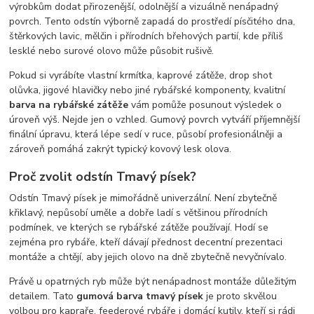
výrobkům dodat přirozenější, odolnější a vizuálně nenápadný
povrch. Tento odstín výborně zapadá do prostředí písčitého dna,
štěrkových lavic, mělčin i přírodních břehových partií, kde příliš
lesklé nebo surové olovo může působit rušivě.
Pokud si vyrábíte vlastní krmítka, kaprové zátěže, drop shot
olůvka, jigové hlavičky nebo jiné rybářské komponenty, kvalitní
barva na rybářské zátěže
vám pomůže posunout výsledek o
úroveň výš. Nejde jen o vzhled. Gumový povrch vytváří příjemnější
finální úpravu, která lépe sedí v ruce, působí profesionálněji a
zároveň pomáhá zakrýt typický kovový lesk olova.
Proč zvolit odstín Tmavý písek?
Odstín Tmavý písek je mimořádně univerzální. Není zbytečně
křiklavý, nepůsobí uměle a dobře ladí s většinou přírodních
podmínek, ve kterých se rybářské zátěže používají. Hodí se
zejména pro rybáře, kteří dávají přednost decentní prezentaci
montáže a chtějí, aby jejich olovo na dně zbytečně nevyčnívalo.
Právě u opatrných ryb může být nenápadnost montáže důležitým
detailem. Tato
gumová barva tmavý písek
je proto skvělou
volbou pro kapraře, feederové rybáře i domácí kutily, kteří si rádi