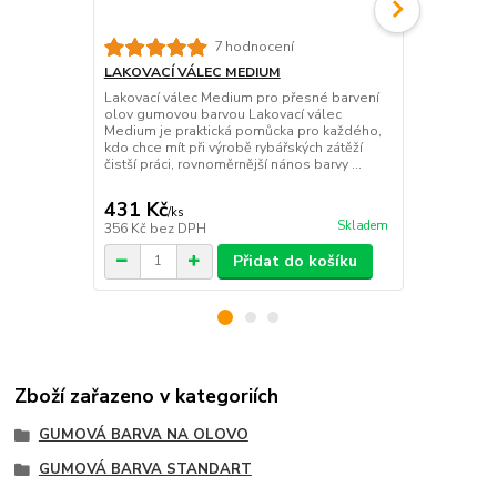
LAKOVACÍ V
7 hodnocení
Lakovací vál
LAKOVACÍ VÁLEC MEDIUM
barvení zátě
Lakovací válec Medium pro přesné barvení
vypadala čis
olov gumovou barvou Lakovací válec
rovnoměrnou
Medium je praktická pomůcka pro každého,
nepořádku? L
kdo chce mít při výrobě rybářských zátěží
pra...
čistší práci, rovnoměrnější nános barvy ...
431 Kč
799 Kč
/
ks
/
ks
Skladem
356 Kč
bez DPH
660 Kč
bez 
Přidat do košíku
Zboží zařazeno v kategoriích
GUMOVÁ BARVA NA OLOVO
GUMOVÁ BARVA STANDART