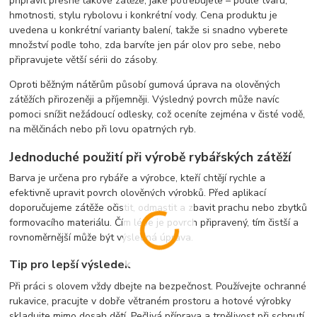
připravit přesně takové zátěže, jaké potřebujete – podle tvaru,
hmotnosti, stylu rybolovu i konkrétní vody. Cena produktu je
uvedena u konkrétní varianty balení, takže si snadno vyberete
množství podle toho, zda barvíte jen pár olov pro sebe, nebo
připravujete větší sérii do zásoby.
Oproti běžným nátěrům působí gumová úprava na olověných
zátěžích přirozeněji a příjemněji. Výsledný povrch může navíc
pomoci snížit nežádoucí odlesky, což oceníte zejména v čisté vodě,
na mělčinách nebo při lovu opatrných ryb.
Jednoduché použití při výrobě rybářských zátěží
Barva je určena pro rybáře a výrobce, kteří chtějí rychle a
efektivně upravit povrch olověných výrobků. Před aplikací
doporučujeme zátěže očistit, odmastit a zbavit prachu nebo zbytků
formovacího materiálu. Čím lépe je povrch připravený, tím čistší a
rovnoměrnější může být výsledná úprava.
Tip pro lepší výsledek
Při práci s olovem vždy dbejte na bezpečnost. Používejte ochranné
rukavice, pracujte v dobře větraném prostoru a hotové výrobky
skladujte mimo dosah dětí. Pečlivá příprava a trpělivost při schnutí