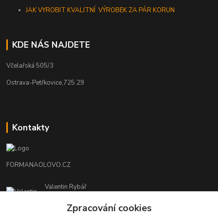
JAK VYROBIT KVALITNÍ VÝROBEK ZA PÁR KORUN
KDE NÁS NAJDETE
Včelařská 505/3
Ostrava-Petřkovice,725 29
Kontakty
FORMANAOLOVO.CZ
Valentin Rybář
+420774939595
Zpracování cookies
(Po-Pá, 7-12 15-22 hod.)