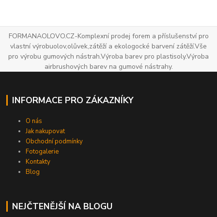
FORMANAOLOVO.CZ-Komplexní prodej forem a příslušenství pro
vlastní výrobuolov,olůvek,zátěží a ekologocké barvení zátěží.Vše
pro výrobu gumových nástrah.Výroba barev pro plastisoly.Výroba
airbrushových barev na gumové nástrahy.
INFORMACE PRO ZÁKAZNÍKY
O nás
Jak nakupovat
Obchodní podmínky
Fotogalerie
Kontakty
Blog
NEJČTENĚJŠÍ NA BLOGU