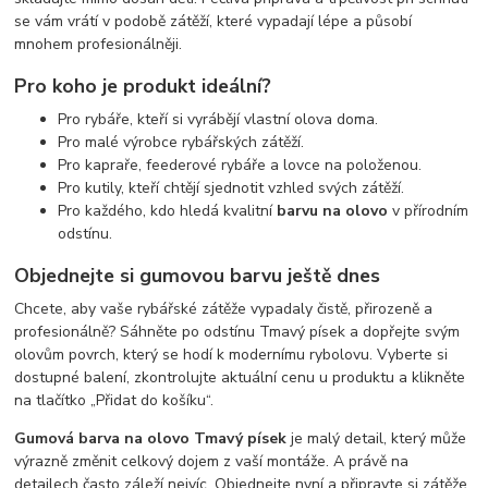
se vám vrátí v podobě zátěží, které vypadají lépe a působí
mnohem profesionálněji.
Pro koho je produkt ideální?
Pro rybáře, kteří si vyrábějí vlastní olova doma.
Pro malé výrobce rybářských zátěží.
Pro kapraře, feederové rybáře a lovce na položenou.
Pro kutily, kteří chtějí sjednotit vzhled svých zátěží.
Pro každého, kdo hledá kvalitní
barvu na olovo
v přírodním
odstínu.
Objednejte si gumovou barvu ještě dnes
Chcete, aby vaše rybářské zátěže vypadaly čistě, přirozeně a
profesionálně? Sáhněte po odstínu Tmavý písek a dopřejte svým
olovům povrch, který se hodí k modernímu rybolovu. Vyberte si
dostupné balení, zkontrolujte aktuální cenu u produktu a klikněte
na tlačítko „Přidat do košíku“.
Gumová barva na olovo Tmavý písek
je malý detail, který může
výrazně změnit celkový dojem z vaší montáže. A právě na
detailech často záleží nejvíc. Objednejte nyní a připravte si zátěže