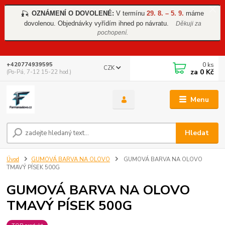
OZNÁMENÍ O DOVOLENÉ:
V termínu
29. 8. – 5. 9.
máme
🎣
dovolenou. Objednávky vyřídím ihned po návratu.
Děkuji za
pochopení.
0
ks
+420774939595
CZK
za
0 Kč
(Po-Pá, 7-12 15-22 hod.)
Menu
Hledat
Úvod
GUMOVÁ BARVA NA OLOVO
GUMOVÁ BARVA NA OLOVO
TMAVÝ PÍSEK 500G
GUMOVÁ BARVA NA OLOVO
TMAVÝ PÍSEK 500G