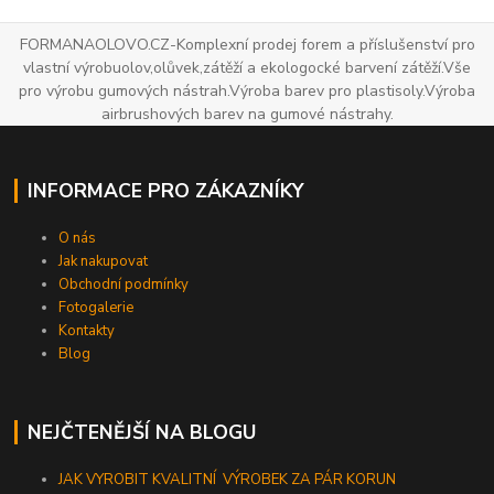
FORMANAOLOVO.CZ-Komplexní prodej forem a příslušenství pro
vlastní výrobuolov,olůvek,zátěží a ekologocké barvení zátěží.Vše
pro výrobu gumových nástrah.Výroba barev pro plastisoly.Výroba
airbrushových barev na gumové nástrahy.
INFORMACE PRO ZÁKAZNÍKY
O nás
Jak nakupovat
Obchodní podmínky
Fotogalerie
Kontakty
Blog
NEJČTENĚJŠÍ NA BLOGU
JAK VYROBIT KVALITNÍ VÝROBEK ZA PÁR KORUN