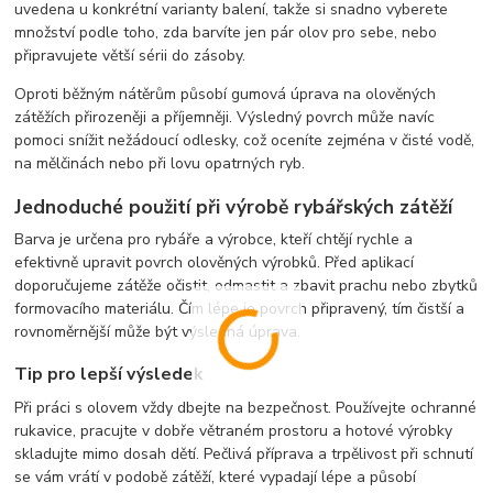
uvedena u konkrétní varianty balení, takže si snadno vyberete
množství podle toho, zda barvíte jen pár olov pro sebe, nebo
připravujete větší sérii do zásoby.
Oproti běžným nátěrům působí gumová úprava na olověných
zátěžích přirozeněji a příjemněji. Výsledný povrch může navíc
pomoci snížit nežádoucí odlesky, což oceníte zejména v čisté vodě,
na mělčinách nebo při lovu opatrných ryb.
Jednoduché použití při výrobě rybářských zátěží
Barva je určena pro rybáře a výrobce, kteří chtějí rychle a
efektivně upravit povrch olověných výrobků. Před aplikací
doporučujeme zátěže očistit, odmastit a zbavit prachu nebo zbytků
formovacího materiálu. Čím lépe je povrch připravený, tím čistší a
rovnoměrnější může být výsledná úprava.
Tip pro lepší výsledek
Při práci s olovem vždy dbejte na bezpečnost. Používejte ochranné
rukavice, pracujte v dobře větraném prostoru a hotové výrobky
skladujte mimo dosah dětí. Pečlivá příprava a trpělivost při schnutí
se vám vrátí v podobě zátěží, které vypadají lépe a působí