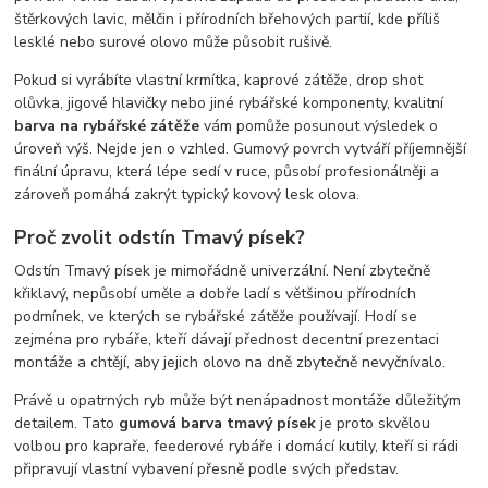
štěrkových lavic, mělčin i přírodních břehových partií, kde příliš
lesklé nebo surové olovo může působit rušivě.
Pokud si vyrábíte vlastní krmítka, kaprové zátěže, drop shot
olůvka, jigové hlavičky nebo jiné rybářské komponenty, kvalitní
barva na rybářské zátěže
vám pomůže posunout výsledek o
úroveň výš. Nejde jen o vzhled. Gumový povrch vytváří příjemnější
finální úpravu, která lépe sedí v ruce, působí profesionálněji a
zároveň pomáhá zakrýt typický kovový lesk olova.
Proč zvolit odstín Tmavý písek?
Odstín Tmavý písek je mimořádně univerzální. Není zbytečně
křiklavý, nepůsobí uměle a dobře ladí s většinou přírodních
podmínek, ve kterých se rybářské zátěže používají. Hodí se
zejména pro rybáře, kteří dávají přednost decentní prezentaci
montáže a chtějí, aby jejich olovo na dně zbytečně nevyčnívalo.
Právě u opatrných ryb může být nenápadnost montáže důležitým
detailem. Tato
gumová barva tmavý písek
je proto skvělou
volbou pro kapraře, feederové rybáře i domácí kutily, kteří si rádi
připravují vlastní vybavení přesně podle svých představ.