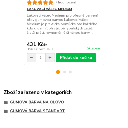
LAKOVACÍ V
7 hodnocení
Lakovací vál
LAKOVACÍ VÁLEC MEDIUM
barvení zátě
Lakovací válec Medium pro přesné barvení
vypadala čis
olov gumovou barvou Lakovací válec
rovnoměrnou
Medium je praktická pomůcka pro každého,
nepořádku? L
kdo chce mít při výrobě rybářských zátěží
pra...
čistší práci, rovnoměrnější nános barvy ...
431 Kč
799 Kč
/
ks
/
ks
Skladem
356 Kč
bez DPH
660 Kč
bez 
Přidat do košíku
Zboží zařazeno v kategoriích
GUMOVÁ BARVA NA OLOVO
GUMOVÁ BARVA STANDART