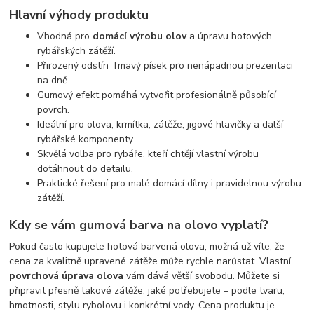
Hlavní výhody produktu
Vhodná pro
domácí výrobu olov
a úpravu hotových
rybářských zátěží.
Přirozený odstín Tmavý písek pro nenápadnou prezentaci
na dně.
Gumový efekt pomáhá vytvořit profesionálně působící
povrch.
Ideální pro olova, krmítka, zátěže, jigové hlavičky a další
rybářské komponenty.
Skvělá volba pro rybáře, kteří chtějí vlastní výrobu
dotáhnout do detailu.
Praktické řešení pro malé domácí dílny i pravidelnou výrobu
zátěží.
Kdy se vám gumová barva na olovo vyplatí?
Pokud často kupujete hotová barvená olova, možná už víte, že
cena za kvalitně upravené zátěže může rychle narůstat. Vlastní
povrchová úprava olova
vám dává větší svobodu. Můžete si
připravit přesně takové zátěže, jaké potřebujete – podle tvaru,
hmotnosti, stylu rybolovu i konkrétní vody. Cena produktu je