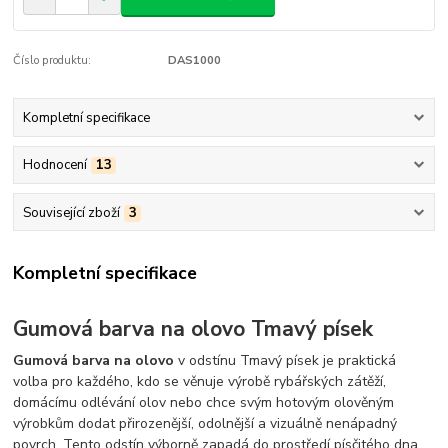
Číslo produktu:
DAS1000
Kompletní specifikace
Hodnocení
13
Související zboží
3
Kompletní specifikace
Gumová barva na olovo Tmavý písek
Gumová barva na olovo
v odstínu Tmavý písek je praktická
volba pro každého, kdo se věnuje výrobě rybářských zátěží,
domácímu odlévání olov nebo chce svým hotovým olověným
výrobkům dodat přirozenější, odolnější a vizuálně nenápadný
povrch. Tento odstín výborně zapadá do prostředí písčitého dna,