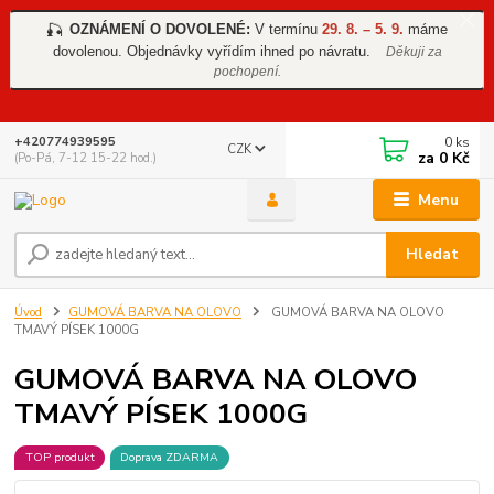
OZNÁMENÍ O DOVOLENÉ:
V termínu
29. 8. – 5. 9.
máme
🎣
dovolenou. Objednávky vyřídím ihned po návratu.
Děkuji za
pochopení.
0
ks
+420774939595
CZK
za
0 Kč
(Po-Pá, 7-12 15-22 hod.)
Menu
Hledat
Úvod
GUMOVÁ BARVA NA OLOVO
GUMOVÁ BARVA NA OLOVO
TMAVÝ PÍSEK 1000G
GUMOVÁ BARVA NA OLOVO
TMAVÝ PÍSEK 1000G
TOP produkt
Doprava ZDARMA