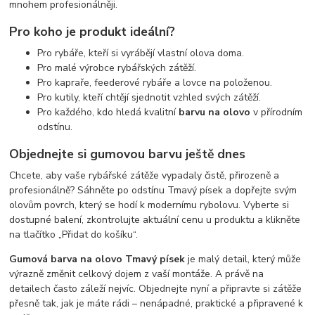
mnohem profesionálněji.
Pro koho je produkt ideální?
Pro rybáře, kteří si vyrábějí vlastní olova doma.
Pro malé výrobce rybářských zátěží.
Pro kapraře, feederové rybáře a lovce na položenou.
Pro kutily, kteří chtějí sjednotit vzhled svých zátěží.
Pro každého, kdo hledá kvalitní
barvu na olovo
v přírodním
odstínu.
Objednejte si gumovou barvu ještě dnes
Chcete, aby vaše rybářské zátěže vypadaly čistě, přirozeně a
profesionálně? Sáhněte po odstínu Tmavý písek a dopřejte svým
olovům povrch, který se hodí k modernímu rybolovu. Vyberte si
dostupné balení, zkontrolujte aktuální cenu u produktu a klikněte
na tlačítko „Přidat do košíku“.
Gumová barva na olovo Tmavý písek
je malý detail, který může
výrazně změnit celkový dojem z vaší montáže. A právě na
detailech často záleží nejvíc. Objednejte nyní a připravte si zátěže
přesně tak, jak je máte rádi – nenápadné, praktické a připravené k