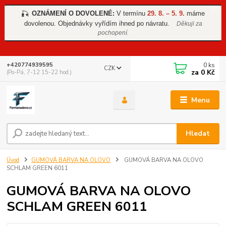
OZNÁMENÍ O DOVOLENÉ:
V termínu
29. 8. – 5. 9.
máme
🎣
dovolenou. Objednávky vyřídím ihned po návratu.
Děkuji za
pochopení.
0
ks
+420774939595
CZK
za
0 Kč
(Po-Pá, 7-12 15-22 hod.)
Menu
Hledat
Úvod
GUMOVÁ BARVA NA OLOVO
GUMOVÁ BARVA NA OLOVO
SCHLAM GREEN 6011
GUMOVÁ BARVA NA OLOVO
SCHLAM GREEN 6011