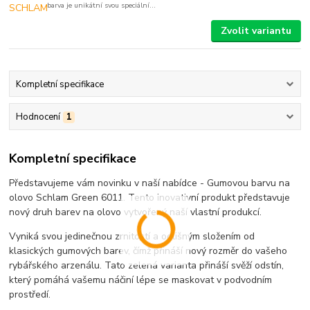
barva je unikátní svou speciální...
Zvolit variantu
Kompletní specifikace
Hodnocení
1
Kompletní specifikace
Představujeme vám novinku v naší nabídce - Gumovou barvu na
olovo Schlam Green 6011. Tento inovativní produkt představuje
nový druh barev na olovo vytvořený naší vlastní produkcí.
Vyniká svou jedinečnou zrnitostí a odlišným složením od
klasických gumových barev, čímž přináší nový rozměr do vašeho
rybářského arzenálu. Tato zelená varianta přináší svěží odstín,
který pomáhá vašemu náčiní lépe se maskovat v podvodním
prostředí.