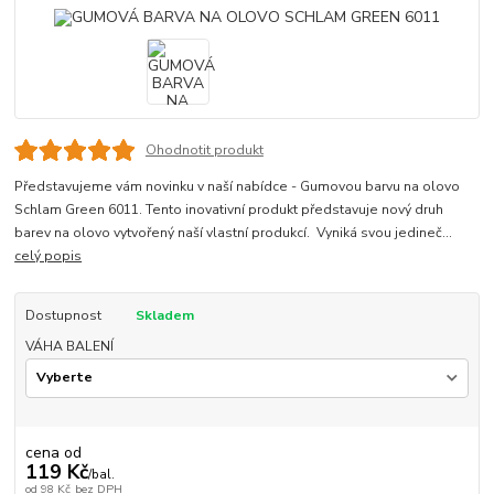
Ohodnotit produkt
Představujeme vám novinku v naší nabídce - Gumovou barvu na olovo
Schlam Green 6011. Tento inovativní produkt představuje nový druh
barev na olovo vytvořený naší vlastní produkcí. Vyniká svou jedineč...
celý popis
Dostupnost
Skladem
VÁHA BALENÍ
cena od
119 Kč
/
bal.
od
98 Kč
bez DPH