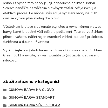
Jednou z výhod této barvy je její jednoduchá aplikace. Barvu
Schlam nanášíte namáčením olověných zátěží, což je rychlý a
efektivní proces. Po nánosu následuje vypálení barvy na 210°C,
čímž se vytvoří plně ekologické olovo.
Výsledkem je olovo s dokonale plynulou a rovnoměrnou vrstvou
barvy, které je odolné vůči oděru a poškození. Tato barva Schlam
přinese vašemu náčiní nejen estetický vzhled, ale také praktickou
funkčnost a dlouhou životnost.
Vyzkoušejte nový druh barev na olovo - Gumovou barvu Schlam
Green 6011 a uvidíte, jak vám pomůže zvýšit úspěšnost vašeho
rybolovu.
Zboží zařazeno v kategoriích
GUMOVÁ BARVA NA OLOVO
GUMOVÁ BARVA STANDART
GUMOVÁ BARVA SÉRIE SCHLAM