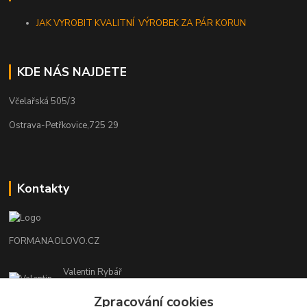
JAK VYROBIT KVALITNÍ VÝROBEK ZA PÁR KORUN
KDE NÁS NAJDETE
Včelařská 505/3
Ostrava-Petřkovice,725 29
Kontakty
FORMANAOLOVO.CZ
Valentin Rybář
+420774939595
Zpracování cookies
(Po-Pá, 7-12 15-22 hod.)