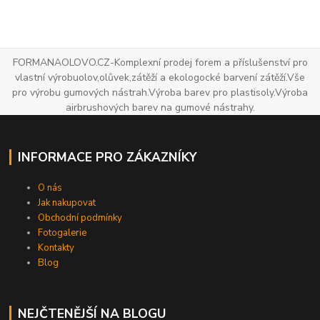
FORMANAOLOVO.CZ-Komplexní prodej forem a příslušenství pro
vlastní výrobuolov,olůvek,zátěží a ekologocké barvení zátěží.Vše
pro výrobu gumových nástrah.Výroba barev pro plastisoly.Výroba
airbrushových barev na gumové nástrahy.
INFORMACE PRO ZÁKAZNÍKY
O nás
Jak nakupovat
Obchodní podmínky
Fotogalerie
Kontakty
Blog
NEJČTENĚJŠÍ NA BLOGU