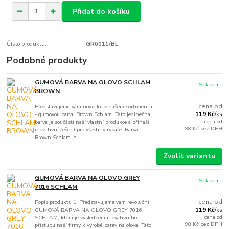
Přidat do košíku
Číslo produktu:
GR6011/BL
Podobné produkty
GUMOVÁ BARVA NA OLOVO SCHLAM
Skladem
BROWN
cena od
Představujeme vám novinku v našem sortimentu
119 Kč
- gumovou barvu Brown Schlam. Tato jedinečná
/
ks
cena od
barva je součástí naší vlastní produkce a přináší
98 Kč
bez DPH
inovativní řešení pro všechny rybáře. Barva
Brown Schlam je ...
Zvolit variantu
GUMOVÁ BARVA NA OLOVO GREY
Skladem
7016 SCHLAM
cena od
Popis produktu 1: Představujeme vám revoluční
119 Kč
GUMOVÁ BARVA NA OLOVO GREY 7016
/
ks
cena od
SCHLAM, která je výsledkem inovativního
98 Kč
bez DPH
přístupu naší firmy k výrobě barev na olova. Tato