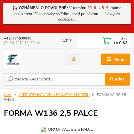
OZNÁMENÍ O DOVOLENÉ:
V termínu
29. 8. – 5. 9.
máme
🎣
dovolenou. Objednávky vyřídím ihned po návratu.
Děkuji za
pochopení.
0
ks
+420774939595
CZK
za
0 Kč
(Po-Pá, 7-12 15-22 hod.)
Menu
Hledat
Úvod
VÝPRODEJ NOVÝCH A POUŽITÝCH FOREM
FORMA W136 2,5
PALCE
FORMA W136 2,5 PALCE