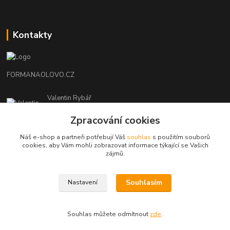
Kontakty
FORMANAOLOVO.CZ
Valentin Rybář
+420774939595
Zpracování cookies
(Po-Pá, 7-12 15-22 hod.)
Náš e-shop a partneři potřebují Váš
souhlas
s použitím souborů
ryvafishing@gmail.com
cookies, aby Vám mohli zobrazovat informace týkající se Vašich
zájmů.
Souhlasím
Nastavení
FORMANAOLOVO.CZ-VŠECHNA PRÁVA VYHRAZENA
Souhlas můžete odmítnout
zde
.
Vytvořeno na
Eshop-rychle.cz