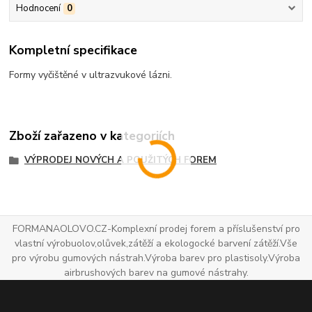
Hodnocení
0
Kompletní specifikace
Formy vyčištěné v ultrazvukové lázni.
Zboží zařazeno v kategoriích
VÝPRODEJ NOVÝCH A POUŽITÝCH FOREM
FORMANAOLOVO.CZ-Komplexní prodej forem a příslušenství pro
vlastní výrobuolov,olůvek,zátěží a ekologocké barvení zátěží.Vše
pro výrobu gumových nástrah.Výroba barev pro plastisoly.Výroba
airbrushových barev na gumové nástrahy.