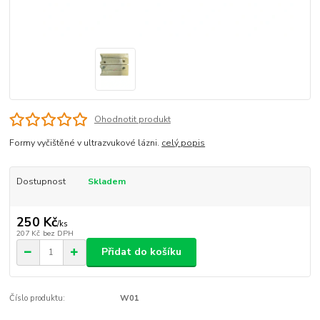
Ohodnotit produkt
Formy vyčištěné v ultrazvukové lázni.
celý popis
Dostupnost
Skladem
250 Kč
/
ks
207 Kč
bez DPH
Přidat do košíku
Číslo produktu:
W01