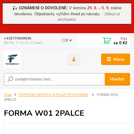
OZNÁMENÍ O DOVOLENÉ:
V termínu
29. 8. – 5. 9.
máme
🎣
dovolenou. Objednávky vyřídím ihned po návratu.
Děkuji za
pochopení.
0
ks
+420774939595
CZK
za
0 Kč
(Po-Pá, 7-12 15-22 hod.)
Menu
Hledat
Úvod
VÝPRODEJ NOVÝCH A POUŽITÝCH FOREM
FORMA W01
2PALCE
FORMA W01 2PALCE