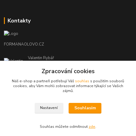
Kontakty
FORMANAOLOVO.CZ
Valentin Rybář
+420774939595
Zpracování cookies
(Po-Pá, 7-12 15-22 hod.)
Náš e-shop a partneři potřebují Váš
souhlas
s použitím souborů
ryvafishing@gmail.com
cookies, aby Vám mohli zobrazovat informace týkající se Vašich
zájmů.
Souhlasím
Nastavení
FORMANAOLOVO.CZ-VŠECHNA PRÁVA VYHRAZENA
Souhlas můžete odmítnout
zde
.
Vytvořeno na
Eshop-rychle.cz