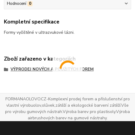
Hodnocení
0
Kompletní specifikace
Formy vyčištěné v ultrazvukové lázni.
Zboží zařazeno v kategoriích
VÝPRODEJ NOVÝCH A POUŽITÝCH FOREM
FORMANAOLOVO.CZ-Komplexní prodej forem a příslušenství pro
vlastní výrobuolov,olůvek,zátěží a ekologocké barvení zátěží.Vše
pro výrobu gumových nástrah.Výroba barev pro plastisoly.Výroba
airbrushových barev na gumové nástrahy.