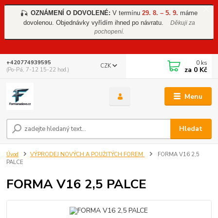
OZNÁMENÍ O DOVOLENÉ:
V termínu
29. 8. – 5. 9.
máme
🎣
dovolenou. Objednávky vyřídím ihned po návratu.
Děkuji za
pochopení.
0
ks
+420774939595
CZK
za
0 Kč
(Po-Pá, 7-12 15-22 hod.)
Menu
Hledat
Úvod
VÝPRODEJ NOVÝCH A POUŽITÝCH FOREM
FORMA V16 2,5
PALCE
FORMA V16 2,5 PALCE