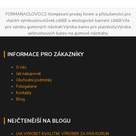
FORMANAOLOVO.CZ-Komplexní prodej forem a příslušenství pro
vlastní výrobuolov,olůvek,zátěží a ekologocké barvení zátěží.Vše
pro výrobu gumových nástrah.Výroba barev pro plastisoly.Výroba
airbrushových barev na gumové nástrahy.
INFORMACE PRO ZÁKAZNÍKY
O nás
Jak nakupovat
Obchodní podmínky
Fotogalerie
Kontakty
Blog
NEJČTENĚJŠÍ NA BLOGU
JAK VYROBIT KVALITNÍ VÝROBEK ZA PÁR KORUN