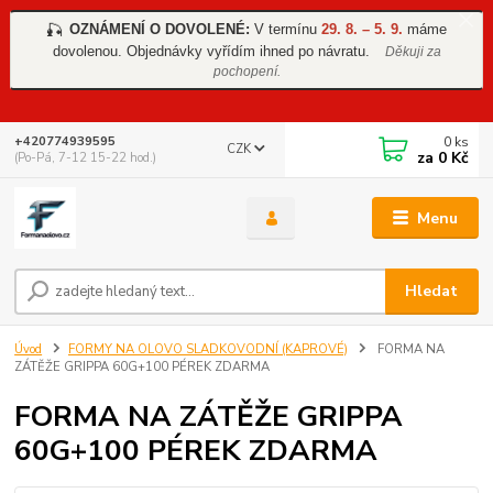
OZNÁMENÍ O DOVOLENÉ:
V termínu
29. 8. – 5. 9.
máme
🎣
dovolenou. Objednávky vyřídím ihned po návratu.
Děkuji za
pochopení.
0
ks
+420774939595
CZK
za
0 Kč
(Po-Pá, 7-12 15-22 hod.)
Menu
Hledat
Úvod
FORMY NA OLOVO SLADKOVODNÍ (KAPROVÉ)
FORMA NA
ZÁTĚŽE GRIPPA 60G+100 PÉREK ZDARMA
FORMA NA ZÁTĚŽE GRIPPA
60G+100 PÉREK ZDARMA