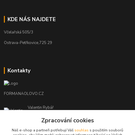
KDE NÁS NAJDETE
Včelařská 505/3
Ostrava-Petřkovice,725 29
Kontakty
FORMANAOLOVO.CZ
Valentin Rybář
+420774939595
Zpracování cookies
(Po-Pá, 7-12 15-22 hod.)
Náš e-shop a partneři potřebují Váš
souhlas
s použitím souborů
ryvafishing@gmail.com