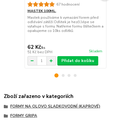
67 hodnocení
MASTEK 100ML.
MASTEK 20
Mastek používáme k vymazání forem před
Mastek použ
odlévání zátěží.Odlitek je hezčí,lépe se
odlévání zát
vytahuje s formy. Natřeme formu štětečkem a
vytahuje s f
opakujeme co 10ks odlitků.
opakujeme co
62 Kč
106 Kč
/
ks
/
ks
Skladem
51 Kč
bez DPH
88 Kč
bez D
Přidat do košíku
Zboží zařazeno v kategoriích
FORMY NA OLOVO SLADKOVODNÍ (KAPROVÉ)
FORMY GRIPA