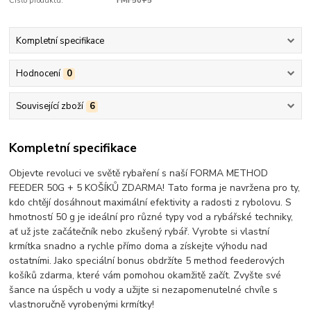
Číslo produktu:
FMF50+5
Kompletní specifikace
Hodnocení
0
Související zboží
6
Kompletní specifikace
Objevte revoluci ve světě rybaření s naší FORMA METHOD
FEEDER 50G + 5 KOŠÍKŮ ZDARMA! Tato forma je navržena pro ty,
kdo chtějí dosáhnout maximální efektivity a radosti z rybolovu. S
hmotností 50 g je ideální pro různé typy vod a rybářské techniky,
ať už jste začátečník nebo zkušený rybář. Vyrobte si vlastní
krmítka snadno a rychle přímo doma a získejte výhodu nad
ostatními. Jako speciální bonus obdržíte 5 method feederových
košíků zdarma, které vám pomohou okamžitě začít. Zvyšte své
šance na úspěch u vody a užijte si nezapomenutelné chvíle s
vlastnoručně vyrobenými krmítky!