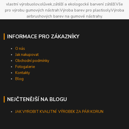
vlastní výrobuolov,olůvek,zátěží a ekologocké barvení zátěží.Vše
pro výrobu gumových nástrah.Výroba barev pro plastisoly.Výroba
airbrushových barev na gumové nástrahy.
INFORMACE PRO ZÁKAZNÍKY
O nás
Jak nakupovat
Obchodní podmínky
Fotogalerie
Kontakty
Blog
NEJČTENĚJŠÍ NA BLOGU
JAK VYROBIT KVALITNÍ VÝROBEK ZA PÁR KORUN