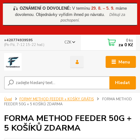
OZNÁMENÍ O DOVOLENÉ:
V termínu
29. 8. – 5. 9.
máme
🎣
dovolenou. Objednávky vyřídím ihned po návratu.
Děkuji za
pochopení.
0
ks
+420774939595
CZK
za
0 Kč
(Po-Pá, 7-12 15-22 hod.)
Menu
Hledat
Úvod
FORMY METHOD FEEDER + KOŠÍKY GRÁTIS
FORMA METHOD
FEEDER 50G + 5 KOŠÍKŮ ZDARMA
FORMA METHOD FEEDER 50G +
5 KOŠÍKŮ ZDARMA