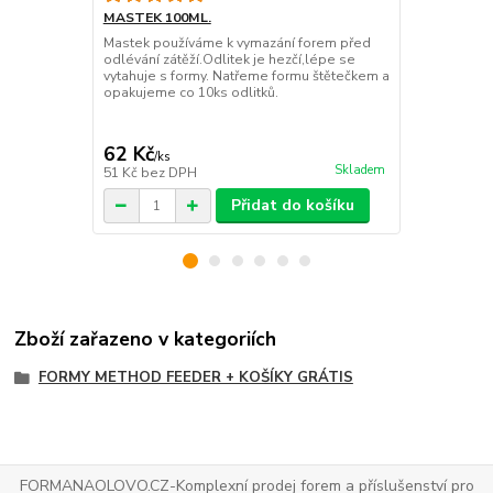
TISK
MASTEK 100ML.
Představuji
Mastek používáme k vymazání forem před
krmítko kter
odlévání zátěží.Odlitek je hezčí,lépe se
formy.Formič
vytahuje s formy. Natřeme formu štětečkem a
pádem můžet
opakujeme co 10ks odlitků.
62 Kč
69 Kč
/
ks
/
ks
Skladem
51 Kč
bez DPH
57 Kč
bez D
Přidat do košíku
Zboží zařazeno v kategoriích
FORMY METHOD FEEDER + KOŠÍKY GRÁTIS
FORMANAOLOVO.CZ-Komplexní prodej forem a příslušenství pro