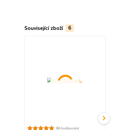
Související zboží
6
RYVAFISHI
66 hodnocení