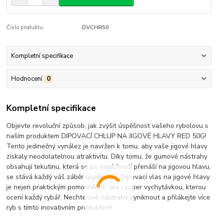
Číslo produktu:
DVCHR50
Kompletní specifikace
Hodnocení
0
Kompletní specifikace
Objevte revoluční způsob, jak zvýšit úspěšnost vašeho rybolovu s
naším produktem DIPOVACÍ CHLUP NA JIGOVÉ HLAVY RED 50G!
Tento jedinečný vynález je navržen k tomu, aby vaše jigové hlavy
získaly neodolatelnou atraktivitu. Díky tomu, že gumové nástrahy
obsahují tekutinu, která se po napíchnutí přenáší na jigovou hlavu,
se stává každý váš záběr úspěšnější. Dipovací vlas na jigové hlavy
je nejen praktickým pomocníkem, ale i super vychytávkou, kterou
ocení každý rybář. Nechte své nástrahy vyniknout a přilákejte více
ryb s tímto inovativním produktem!