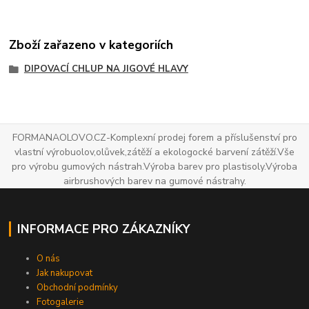
Zboží zařazeno v kategoriích
DIPOVACÍ CHLUP NA JIGOVÉ HLAVY
FORMANAOLOVO.CZ-Komplexní prodej forem a příslušenství pro
vlastní výrobuolov,olůvek,zátěží a ekologocké barvení zátěží.Vše
pro výrobu gumových nástrah.Výroba barev pro plastisoly.Výroba
airbrushových barev na gumové nástrahy.
INFORMACE PRO ZÁKAZNÍKY
O nás
Jak nakupovat
Obchodní podmínky
Fotogalerie