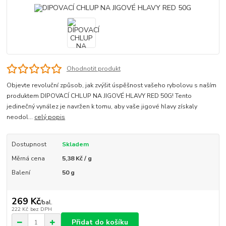
Ohodnotit produkt
Objevte revoluční způsob, jak zvýšit úspěšnost vašeho rybolovu s naším
produktem DIPOVACÍ CHLUP NA JIGOVÉ HLAVY RED 50G! Tento
jedinečný vynález je navržen k tomu, aby vaše jigové hlavy získaly
neodol...
celý popis
Dostupnost
Skladem
Měrná cena
5,38 Kč / g
Balení
50 g
269 Kč
/
bal.
222 Kč
bez DPH
Přidat do košíku