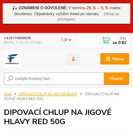
OZNÁMENÍ O DOVOLENÉ:
V termínu
29. 8. – 5. 9.
máme
🎣
dovolenou. Objednávky vyřídím ihned po návratu.
Děkuji za
pochopení.
0
ks
+420774939595
CZK
za
0 Kč
(Po-Pá, 7-12 15-22 hod.)
Menu
Hledat
Úvod
DIPOVACÍ CHLUP NA JIGOVÉ HLAVY
DIPOVACÍ CHLUP NA
JIGOVÉ HLAVY RED 50G
DIPOVACÍ CHLUP NA JIGOVÉ
HLAVY RED 50G