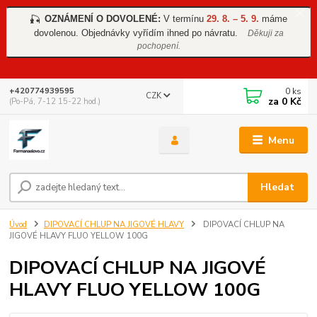
OZNÁMENÍ O DOVOLENÉ:
V termínu
29. 8. – 5. 9.
máme
🎣
dovolenou. Objednávky vyřídím ihned po návratu.
Děkuji za
pochopení.
0
ks
+420774939595
CZK
za
0 Kč
(Po-Pá, 7-12 15-22 hod.)
Menu
Hledat
Úvod
DIPOVACÍ CHLUP NA JIGOVÉ HLAVY
DIPOVACÍ CHLUP NA
JIGOVÉ HLAVY FLUO YELLOW 100G
DIPOVACÍ CHLUP NA JIGOVÉ
HLAVY FLUO YELLOW 100G