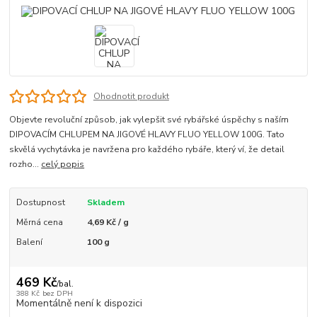
Ohodnotit produkt
Objevte revoluční způsob, jak vylepšit své rybářské úspěchy s naším
DIPOVACÍM CHLUPEM NA JIGOVÉ HLAVY FLUO YELLOW 100G. Tato
skvělá vychytávka je navržena pro každého rybáře, který ví, že detail
rozho...
celý popis
Dostupnost
Skladem
Měrná cena
4,69 Kč / g
Balení
100 g
469 Kč
/
bal.
388 Kč
bez DPH
Momentálně není k dispozici