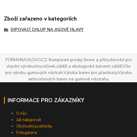
Zboží zařazeno v kategoriích
DIPOVACÍ CHLUP NA JIGOVÉ HLAVY
FORMANAOLOVO.CZ-Komplexní prodej forem a příslušenství pro
vlastní výrobuolov,olůvek,zátěží a ekologocké barvení zátěží.Vše
pro výrobu gumových nástrah.Výroba barev pro plastisoly.Výroba
airbrushových barev na gumové nástrahy.
INFORMACE PRO ZÁKAZNÍKY
O nás
Jak nakupovat
Obchodní podmínky
Fotogalerie