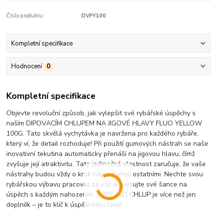
Číslo produktu:
DVFY100
Kompletní specifikace
Hodnocení
0
Kompletní specifikace
Objevte revoluční způsob, jak vylepšit své rybářské úspěchy s
naším DIPOVACÍM CHLUPEM NA JIGOVÉ HLAVY FLUO YELLOW
100G. Tato skvělá vychytávka je navržena pro každého rybáře,
který ví, že detail rozhoduje! Při použití gumových nástrah se naše
inovativní tekutina automaticky přenáší na jigovou hlavu, čímž
zvyšuje její atraktivitu. Tato jedinečná vlastnost zaručuje, že vaše
nástrahy budou vždy o krok napřed před ostatními. Nechte svou
rybářskou výbavu pracovat za vás a zvyšujte své šance na
úspěch s každým nahozením. DIPOVACÍ CHLUP je více než jen
doplněk – je to klíč k úspěšnému lovu!