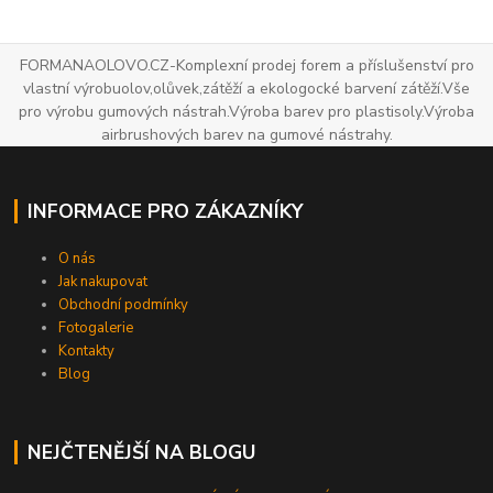
FORMANAOLOVO.CZ-Komplexní prodej forem a příslušenství pro
vlastní výrobuolov,olůvek,zátěží a ekologocké barvení zátěží.Vše
pro výrobu gumových nástrah.Výroba barev pro plastisoly.Výroba
airbrushových barev na gumové nástrahy.
INFORMACE PRO ZÁKAZNÍKY
O nás
Jak nakupovat
Obchodní podmínky
Fotogalerie
Kontakty
Blog
NEJČTENĚJŠÍ NA BLOGU