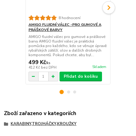
8 hodnocení
AMIGO FLUIDNÍ VÁLEC -PRO GUMOVÉ A
LAKOVACÍ 
PRÁŠKOVÉ BARVY
Lakovací vá
olov gumovo
AMIGO fluidní válec pro gumové a práškové
Medium je p
barvy AMIGO fluidní válec je praktická
kdo chce mít 
pomůcka pro každého, kdo se věnuje úpravě
čistší práci,
rybářských zátěží, olov a dalších drobných
komponentů. Pokud chcete, aby byl...
499 Kč
431 Kč
/
ks
/
ks
Skladem
412 Kč
bez DPH
356 Kč
bez 
Přidat do košíku
Zboží zařazeno v kategoriích
KARABINY,TROJHÁČKY,KROUŽKY