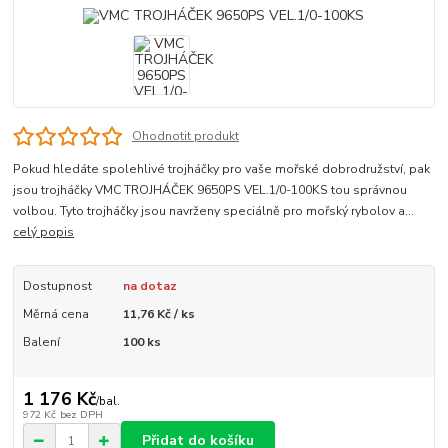
Ohodnotit produkt
Pokud hledáte spolehlivé trojháčky pro vaše mořské dobrodružství, pak
jsou trojháčky VMC TROJHÁČEK 9650PS VEL.1/0-100KS tou správnou
volbou. Tyto trojháčky jsou navrženy speciálně pro mořský rybolov a...
celý popis
Dostupnost
na dotaz
Měrná cena
11,76 Kč / ks
Balení
100 ks
1 176 Kč
/
bal.
972 Kč
bez DPH
Přidat do košíku