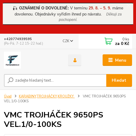
OZNÁMENÍ O DOVOLENÉ:
V termínu
29. 8. – 5. 9.
máme
🎣
dovolenou. Objednávky vyřídím ihned po návratu.
Děkuji za
pochopení.
0
ks
+420774939595
CZK
za
0 Kč
(Po-Pá, 7-12 15-22 hod.)
Menu
Hledat
Úvod
KARABINY,TROJHÁČKY,KROUŽKY
VMC TROJHÁČEK 9650PS
VEL.1/0-100KS
VMC TROJHÁČEK 9650PS
VEL.1/0-100KS