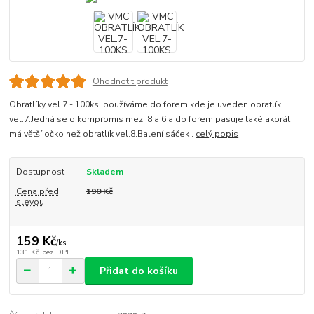
Ohodnotit produkt
Obratlíky vel.7 - 100ks ,používáme do forem kde je uveden obratlík
vel.7.Jedná se o kompromis mezi 8 a 6 a do forem pasuje také akorát
má větší očko než obratlík vel.8.Balení sáček .
celý popis
Dostupnost
Skladem
Cena před
190 Kč
slevou
159 Kč
/
ks
131 Kč
bez DPH
Přidat do košíku