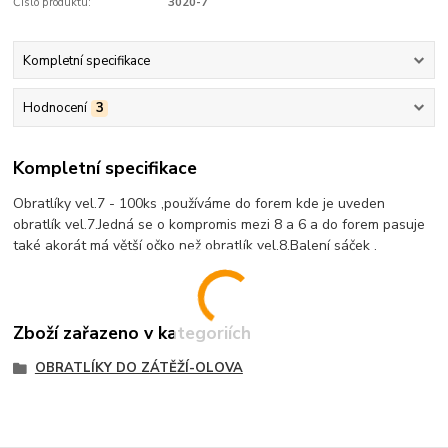
Číslo produktu:
3020-7
Kompletní specifikace
Hodnocení
3
Kompletní specifikace
Obratlíky vel.7 - 100ks ,používáme do forem kde je uveden
obratlík vel.7.Jedná se o kompromis mezi 8 a 6 a do forem pasuje
také akorát má větší očko než obratlík vel.8.Balení sáček .
Zboží zařazeno v kategoriích
OBRATLÍKY DO ZÁTĚŽÍ-OLOVA