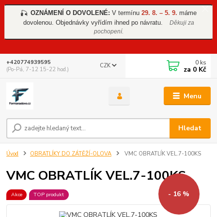
OZNÁMENÍ O DOVOLENÉ:
V termínu
29. 8. – 5. 9.
máme
🎣
dovolenou. Objednávky vyřídím ihned po návratu.
Děkuji za
pochopení.
0
ks
+420774939595
CZK
za
0 Kč
(Po-Pá, 7-12 15-22 hod.)
Menu
Hledat
Úvod
OBRATLÍKY DO ZÁTĚŽÍ-OLOVA
VMC OBRATLÍK VEL.7-100KS
VMC OBRATLÍK VEL.7-100KS
- 16 %
Akce
TOP produkt