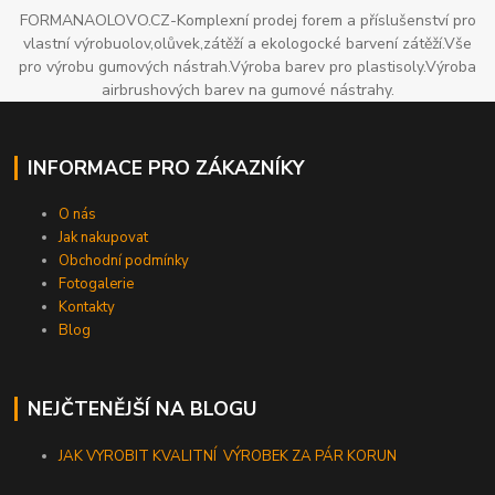
FORMANAOLOVO.CZ-Komplexní prodej forem a příslušenství pro
vlastní výrobuolov,olůvek,zátěží a ekologocké barvení zátěží.Vše
pro výrobu gumových nástrah.Výroba barev pro plastisoly.Výroba
airbrushových barev na gumové nástrahy.
INFORMACE PRO ZÁKAZNÍKY
O nás
Jak nakupovat
Obchodní podmínky
Fotogalerie
Kontakty
Blog
NEJČTENĚJŠÍ NA BLOGU
JAK VYROBIT KVALITNÍ VÝROBEK ZA PÁR KORUN