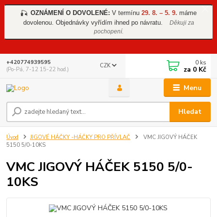
OZNÁMENÍ O DOVOLENÉ:
V termínu
29. 8. – 5. 9.
máme
🎣
dovolenou. Objednávky vyřídím ihned po návratu.
Děkuji za
pochopení.
0
ks
+420774939595
CZK
za
0 Kč
(Po-Pá, 7-12 15-22 hod.)
Menu
Hledat
Úvod
JIGOVÉ HÁČKY -HÁČKY PRO PŘÍVLAČ
VMC JIGOVÝ HÁČEK
5150 5/0-10KS
VMC JIGOVÝ HÁČEK 5150 5/0-
10KS