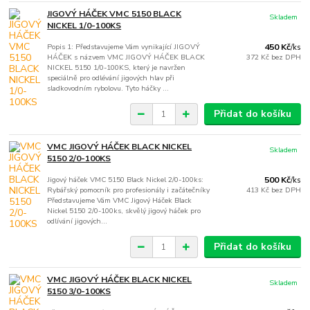
JIGOVÝ HÁČEK VMC 5150 BLACK
Skladem
NICKEL 1/0-100KS
Popis 1: Představujeme Vám vynikající JIGOVÝ
450 Kč
/
ks
HÁČEK s názvem VMC JIGOVÝ HÁČEK BLACK
372 Kč
bez DPH
NICKEL 5150 1/0-100KS, který je navržen
speciálně pro odlévání jigových hlav při
sladkovodním rybolovu. Tyto háčky ...
Přidat do košíku
VMC JIGOVÝ HÁČEK BLACK NICKEL
Skladem
5150 2/0-100KS
Jigový háček VMC 5150 Black Nickel 2/0-100ks:
500 Kč
/
ks
Rybářský pomocník pro profesionály i začátečníky
413 Kč
bez DPH
Představujeme Vám VMC Jigový Háček Black
Nickel 5150 2/0-100ks, skvělý jigový háček pro
odlívání jigových...
Přidat do košíku
VMC JIGOVÝ HÁČEK BLACK NICKEL
Skladem
5150 3/0-100KS