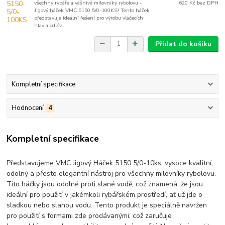
všechny rybáře a vášnivé milovníky rybolovu -
620 Kč
bez DPH
Jigový háček VMC 5150 5/0-100KS! Tento háček
představuje ideální řešení pro výrobu vláčecích
hlav a odlév...
Přidat do košíku
Kompletní specifikace
Hodnocení
4
Kompletní specifikace
Představujeme VMC Jigový Háček 5150 5/0-10ks, vysoce kvalitní,
odolný a přesto elegantní nástroj pro všechny milovníky rybolovu.
Tito háčky jsou odolné proti slané vodě, což znamená, že jsou
ideální pro použití v jakémkoli rybářském prostředí, ať už jde o
sladkou nebo slanou vodu. Tento produkt je speciálně navržen
pro použití s formami zde prodávanými, což zaručuje