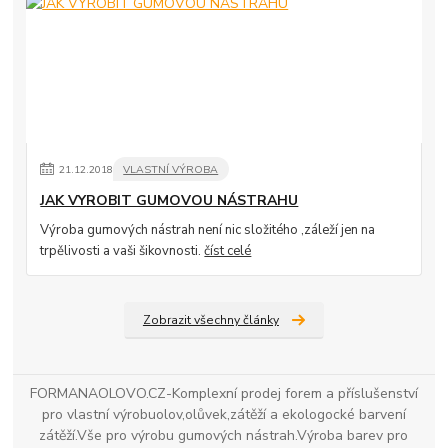
21
.
12
.
2018
VLASTNÍ VÝROBA
JAK VYROBIT GUMOVOU NÁSTRAHU
Výroba gumových nástrah není nic složitého ,záleží jen na
trpělivosti a vaši šikovnosti.
číst celé
Zobrazit všechny články
FORMANAOLOVO.CZ-Komplexní prodej forem a příslušenství
pro vlastní výrobuolov,olůvek,zátěží a ekologocké barvení
zátěží.Vše pro výrobu gumových nástrah.Výroba barev pro