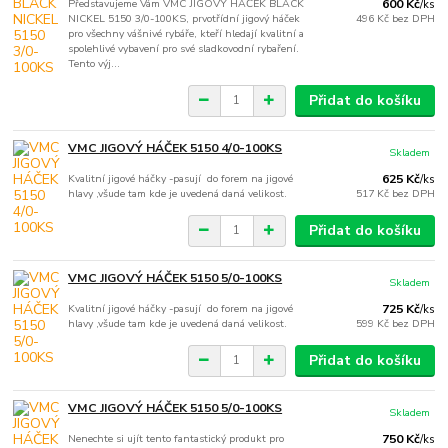
Představujeme Vám VMC JIGOVÝ HÁČEK BLACK
600 Kč
/
ks
NICKEL 5150 3/0-100KS, prvotřídní jigový háček
496 Kč
bez DPH
pro všechny vášnivé rybáře, kteří hledají kvalitní a
spolehlivé vybavení pro své sladkovodní rybaření.
Tento výj...
Přidat do košíku
VMC JIGOVÝ HÁČEK 5150 4/0-100KS
Skladem
Kvalitní jigové háčky -pasují do forem na jigové
625 Kč
/
ks
hlavy ,všude tam kde je uvedená daná velikost.
517 Kč
bez DPH
Přidat do košíku
VMC JIGOVÝ HÁČEK 5150 5/0-100KS
Skladem
Kvalitní jigové háčky -pasují do forem na jigové
725 Kč
/
ks
hlavy ,všude tam kde je uvedená daná velikost.
599 Kč
bez DPH
Přidat do košíku
VMC JIGOVÝ HÁČEK 5150 5/0-100KS
Skladem
Nenechte si ujít tento fantastický produkt pro
750 Kč
/
ks