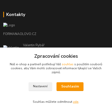
Kontakty
FORMANAOLOVO.CZ
Valentin Rybář
+420774939595
Zpracování cookies
Zpracování cookies
(Po-Pá, 7-12 15-22 hod.)
Náš e-shop a partneři potřebují Váš
Náš e-shop a partneři potřebují Váš
souhlas
souhlas
s použitím souborů
s použitím souborů
ryvafishing@gmail.com
cookies, aby Vám mohli zobrazovat informace týkající se Vašich
cookies, aby Vám mohli zobrazovat informace týkající se Vašich
zájmů.
zájmů.
Souhlasím
Souhlasím
Nastavení
Nastavení
FORMANAOLOVO.CZ-VŠECHNA PRÁVA VYHRAZENA
Souhlas můžete odmítnout
Souhlas můžete odmítnout
zde
zde
.
.
Vytvořeno na
Eshop-rychle.cz