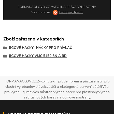
FORMANAOLOVO.CZ-VŠECHNA PRÁVA VYHRAZENA
Vytvořeno na
Eshop-rychle.cz
Zboží zařazeno v kategoriích
JIGOVÉ HÁČKY -HÁČKY PRO PŘÍVLAČ
JIGOVÉ HÁČKY VMC 5150 BN A RD
FORMANAOLOVO.CZ-Komplexní prodej forem a příslušenství pro
vlastní výrobuolov,olůvek,zátěží a ekologocké barvení zátěží.Vše
pro výrobu gumových nástrah.Výroba barev pro plastisoly.Výroba
airbrushových barev na gumové nástrahy.