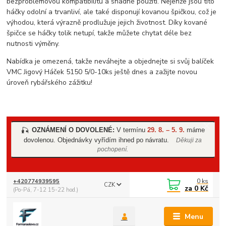
bezproblémovou kompatibilitu a snadné použití. Nejenže jsou tito
háčky odolní a trvanliví, ale také disponují kovanou špičkou, což je
výhodou, která výrazně prodlužuje jejich životnost. Díky kované
špičce se háčky tolik netupí, takže můžete chytat déle bez
nutnosti výměny.
Nabídka je omezená, takže neváhejte a objednejte si svůj balíček
VMC Jigový Háček 5150 5/0-10ks ještě dnes a zažijte novou
úroveň rybářského zážitku!
OZNÁMENÍ O DOVOLENÉ:
V termínu
29. 8. – 5. 9.
máme
🎣
dovolenou. Objednávky vyřídím ihned po návratu.
Děkuji za
pochopení.
0
ks
+420774939595
CZK
za
0 Kč
(Po-Pá, 7-12 15-22 hod.)
Menu