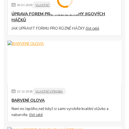
30
.
01
.
2020
VLASTNÍ VÝROBA
ÚPRAVA FOREM PRO RŮZNÉ DRUHY JIGOVÝCH
HÁČKŮ
JAK UPRAVIT FORMU PRO RŮZNÉ HÁČKY
číst celé
22
.
12
.
2018
VLASTNÍ VÝROBA
BARVENÍ OLOVA
Není nic lepšího,než když si sami vyrobíte kvalitní olůvko a
nabarvíte.
číst celé