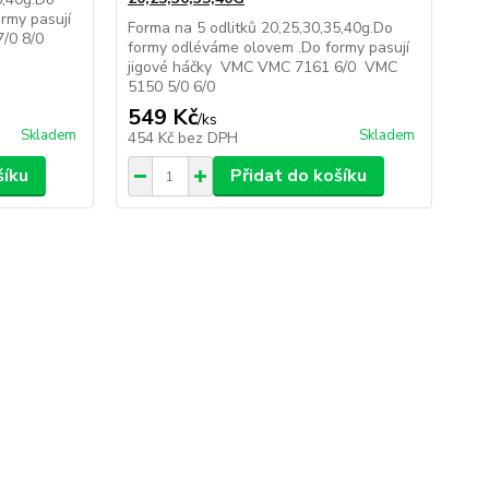
rmy pasují
for
Forma na 5 odlitků 20,25,30,35,40g.Do
7/0 8/0
jig
formy odléváme olovem .Do formy pasují
jigové háčky VMC VMC 7161 6/0 VMC
5150 5/0 6/0
549 Kč
5
/
ks
Skladem
Skladem
454 Kč
bez DPH
45
šíku
Přidat do košíku