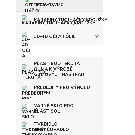
KUMHO,VMC
KARABINY,TROJHÁČKY,KROUŽKY
3D-4D OČI A FÓLIE
PLASTISOL-TEKUTÁ
GUMA K VÝROBĚ
GUMOVÝCH NÁSTRAH
PŘEDLOHY PRO VÝROBU
FOREM
VARNÉ SKLO PRO
PLASTISOL
TVRDIDLO-
ZMĚKČOVADLO