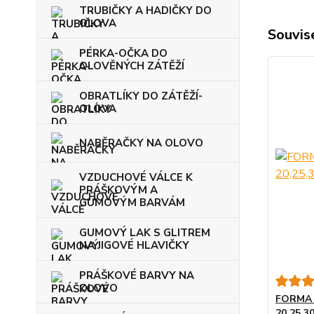
TRUBIČKY A HADIČKY DO
OLOVA
Souvise
PÉRKA-OČKA DO
OLOVĚNÝCH ZÁTĚŽÍ
OBRATLÍKY DO ZÁTĚŽÍ-
OLOVA
NABĚRAČKY NA OLOVO
VZDUCHOVÉ VÁLCE K
PRÁŠKOVÝM A
GUMOVÝM BARVÁM
GUMOVÝ LAK S GLITREM
NA JIGOVÉ HLAVIČKY
PRÁŠKOVÉ BARVY NA
OLOVO
FORMA 
20,25,3