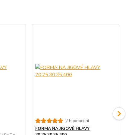
2 hodnocení
FO
40
FORMA NA JIGOVÉ HLAVY
20,25,30,35,40G
5,40g.Do
For