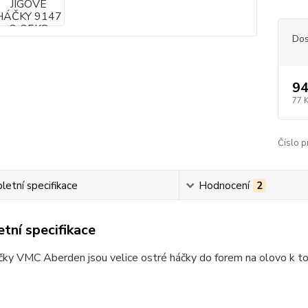
Dos
94
77 
Číslo p
etní specifikace
Hodnocení
2
tní specifikace
čky VMC Aberden jsou velice ostré háčky do forem na olovo k t