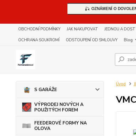
OZNÁMENÍ O DOVOLE
🎣
OBCHODNÍ PODMÍNKY
JAK NAKUPOVAT
JEDNOU A DOST !!
OCHRANA SOUKROMÍ
ODSTOUPENÍ OD SMLOUVY
Blog
Úvod
S GARÁŽE
VMC
VÝPRODEJ NOVÝCH A
POUŽITÝCH FOREM
FEEDEROVÉ FORMY NA
OLOVA