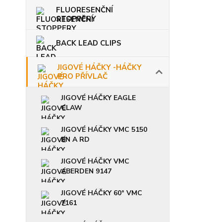
FLUORESENČNÍ
STOPPERY
BACK LEAD CLIPS
JIGOVÉ HÁČKY -HÁČKY
PRO PŘÍVLAČ
JIGOVÉ HÁČKY EAGLE
CLAW
JIGOVÉ HÁČKY VMC 5150
BN A RD
JIGOVÉ HÁČKY VMC
ABERDEN 9147
JIGOVÉ HÁČKY 60° VMC
7161