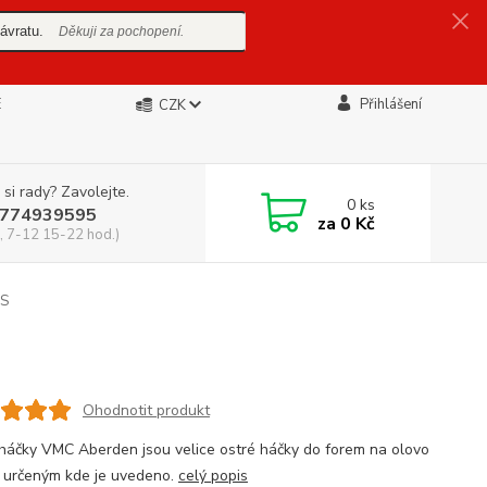
ávratu.
Děkuji za pochopení.
E
Přihlášení
CZK
 si rady? Zavolejte.
0
ks
774939595
za
0 Kč
, 7-12 15-22 hod.)
KS
Ohodnotit produkt
 háčky VMC Aberden jsou velice ostré háčky do forem na olovo
 určeným kde je uvedeno.
celý popis