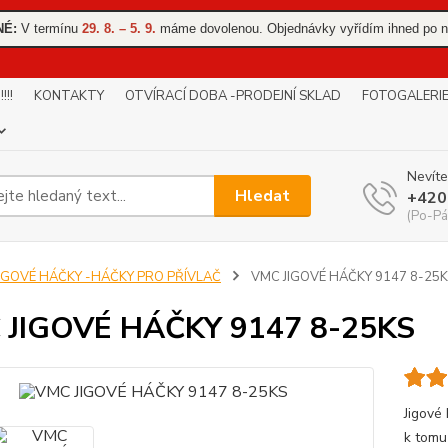
NÉ:
V termínu
29. 8. – 5. 9.
máme dovolenou. Objednávky vyřídím ihned po n
!!
KONTAKTY
OTVÍRACÍ DOBA -PRODEJNÍ SKLAD
FOTOGALERI
Nevíte
Hledat
+420
(Po-Pá
JIGOVÉ HÁČKY -HÁČKY PRO PŘÍVLAČ
VMC JIGOVÉ HÁČKY 9147 8-25
 JIGOVÉ HÁČKY 9147 8-25KS
Jigové
k tomu