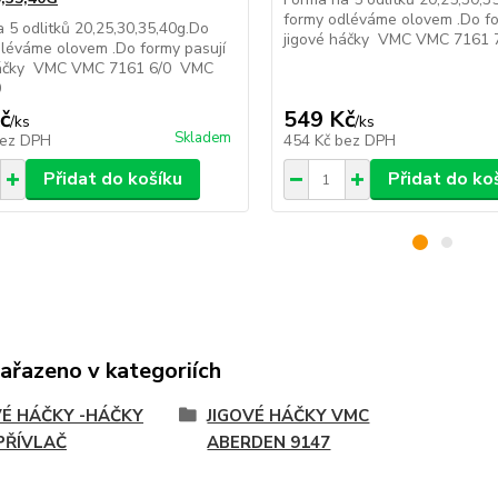
formy odléváme olovem .Do fo
 5 odlitků 20,25,30,35,40g.Do
jigové háčky VMC VMC 7161 
léváme olovem .Do formy pasují
háčky VMC VMC 7161 6/0 VMC
0
č
549 Kč
/
ks
/
ks
Skladem
ez DPH
454 Kč
bez DPH
Přidat do košíku
Přidat do ko
zařazeno v kategoriích
VÉ HÁČKY -HÁČKY
JIGOVÉ HÁČKY VMC
PŘÍVLAČ
ABERDEN 9147