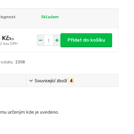
tupnost
Skladem
 Kč
/
ks
Přidat do košíku
Kč
bez DPH
roduktu:
2308
Související zboží
4
omu určeným kde je uvedeno.