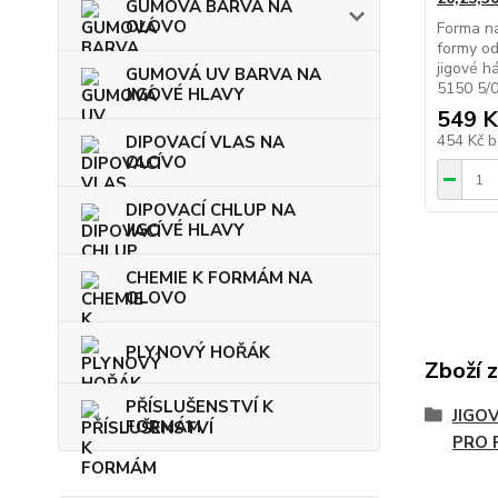
GUMOVÁ BARVA NA
OLOVO
Forma na
formy od
jigové 
GUMOVÁ UV BARVA NA
5150 5/
JIGOVÉ HLAVY
549 K
454 Kč
b
DIPOVACÍ VLAS NA
OLOVO
DIPOVACÍ CHLUP NA
JIGOVÉ HLAVY
CHEMIE K FORMÁM NA
OLOVO
PLYNOVÝ HOŘÁK
Zboží 
PŘÍSLUŠENSTVÍ K
JIGO
FORMÁM
PRO 