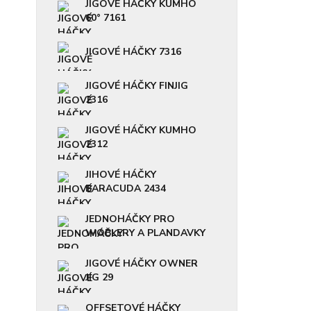
JIGOVÉ HÁČKY KUMHO
60° 7161
JIGOVÉ HÁČKY 7316
JIGOVÉ HÁČKY FINJIG
2316
JIGOVÉ HÁČKY KUMHO
2312
JIHOVÉ HÁČKY
BARACUDA 2434
JEDNOHÁČKY PRO
WOBLERY A PLANDAVKY
JIGOVÉ HÁČKY OWNER
JIG 29
OFFSETOVÉ HÁČKY