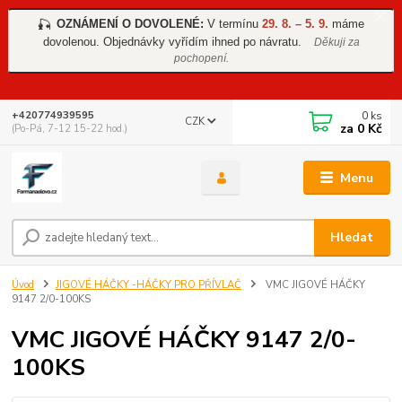
OZNÁMENÍ O DOVOLENÉ:
V termínu
29. 8. – 5. 9.
máme
🎣
dovolenou. Objednávky vyřídím ihned po návratu.
Děkuji za
pochopení.
0
ks
+420774939595
CZK
za
0 Kč
(Po-Pá, 7-12 15-22 hod.)
Menu
Hledat
Úvod
JIGOVÉ HÁČKY -HÁČKY PRO PŘÍVLAČ
VMC JIGOVÉ HÁČKY
9147 2/0-100KS
VMC JIGOVÉ HÁČKY 9147 2/0-
100KS