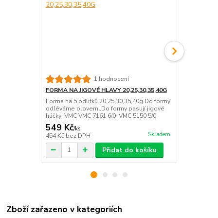
FORMA NA J
1 hodnocení
Forma na 5 o
FORMA NA JIGOVÉ HLAVY 20,25,30,35,40G
odléváme ol
Forma na 5 odlitků 20,25,30,35,40g.Do formy
háčky VMC V
odléváme olovem .Do formy pasují jigové
háčky VMC VMC 7161 6/0 VMC 5150 5/0
549 Kč
549 Kč
/
ks
/
ks
Skladem
454 Kč
bez DPH
454 Kč
bez 
Přidat do košíku
Zboží zařazeno v kategoriích