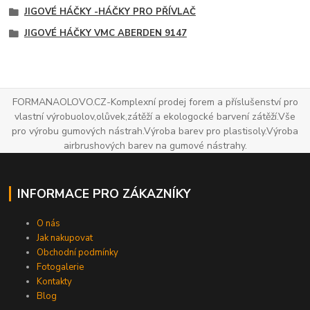
JIGOVÉ HÁČKY -HÁČKY PRO PŘÍVLAČ
JIGOVÉ HÁČKY VMC ABERDEN 9147
FORMANAOLOVO.CZ-Komplexní prodej forem a příslušenství pro
vlastní výrobuolov,olůvek,zátěží a ekologocké barvení zátěží.Vše
pro výrobu gumových nástrah.Výroba barev pro plastisoly.Výroba
airbrushových barev na gumové nástrahy.
INFORMACE PRO ZÁKAZNÍKY
O nás
Jak nakupovat
Obchodní podmínky
Fotogalerie
Kontakty
Blog