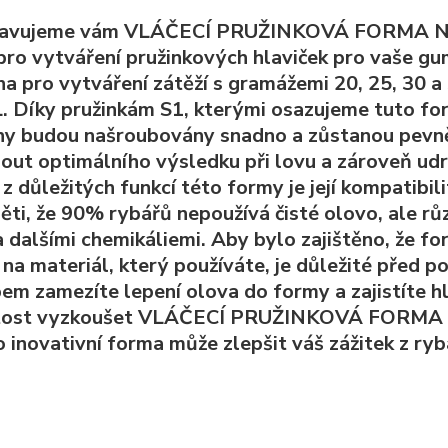
avujeme vám VLÁČECÍ PRUŽINKOVÁ FORMA NA O
 pro vytváření pružinkových hlaviček pro vaše gu
a pro vytváření zátěží s gramážemi 20, 25, 30 a 
 Díky pružinkám S1, kterými osazujeme tuto form
hy budou našroubovány snadno a zůstanou pevn
out optimálního výsledku při lovu a zároveň udrž
z důležitých funkcí této formy je její kompatibili
ti, že 90% rybářů nepoužívá čisté olovo, ale růz
a dalšími chemikáliemi. Aby bylo zajištěno, že 
 na materiál, který používáte, je důležité před
m zamezíte lepení olova do formy a zajistíte hla
itost vyzkoušet VLÁČECÍ PRUŽINKOVÁ FORMA NA
o inovativní forma může zlepšit váš zážitek z ryb