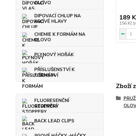
OLOVO
DIPOVACÍ CHLUP NA
189 K
JIGOVÉ HLAVY
156 Kč
b
CHEMIE K FORMÁM NA
OLOVO
PLYNOVÝ HOŘÁK
PŘÍSLUŠENSTVÍ K
FORMÁM
Zboží 
PRUŽ
FLUORESENČNÍ
OLO
STOPPERY
BACK LEAD CLIPS
JIGOVÉ HÁČKY -HÁČKY