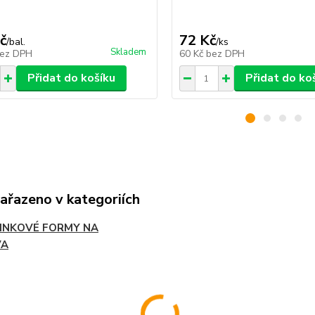
č
72 Kč
/
bal.
/
ks
Skladem
ez DPH
60 Kč
bez DPH
Přidat do košíku
Přidat do ko
zařazeno v kategoriích
INKOVÉ FORMY NA
VA