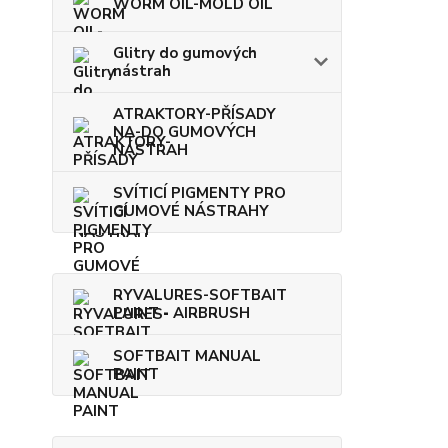
WORM OIL-MOLD OIL
Glitry do gumových
nástrah
ATRAKTORY-PŘÍSADY
NA-DO GUMOVÝCH
NÁSTRAH
SVÍTICÍ PIGMENTY PRO
GUMOVÉ NÁSTRAHY
RYVALURES-SOFTBAIT
PAINT - AIRBRUSH
SOFTBAIT MANUAL
PAINT