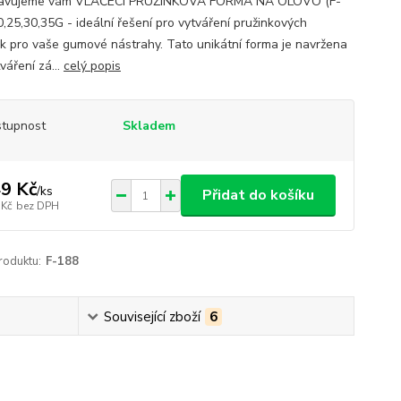
tavujeme vám VLÁČECÍ PRUŽINKOVÁ FORMA NA OLOVO (F-
0,25,30,35G - ideální řešení pro vytváření pružinkových
ek pro vaše gumové nástrahy. Tato unikátní forma je navržena
váření zá...
celý popis
tupnost
Skladem
9 Kč
/
ks
Přidat do košíku
 Kč
bez DPH
roduktu:
F-188
Související zboží
6