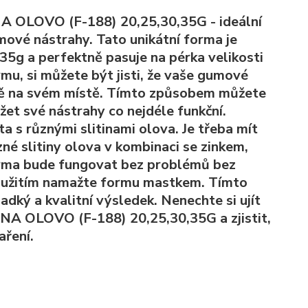
LOVO (F-188) 20,25,30,35G - ideální
mové nástrahy. Tato unikátní forma je
35g a perfektně pasuje na pérka velikosti
u, si můžete být jisti, že vaše gumové
ě na svém místě. Tímto způsobem můžete
et své nástrahy co nejdéle funkční.
ta s různými slitinami olova. Je třeba mít
né slitiny olova v kombinaci se zinkem,
forma bude fungovat bez problémů bez
 použitím namažte formu mastkem. Tímto
dký a kvalitní výsledek. Nenechte si ujít
 OLOVO (F-188) 20,25,30,35G a zjistit,
aření.