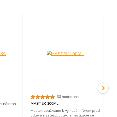
66 hodnocení
MASTEK 100ML.
MA
í nástrah.
Mastek používáme k vymazání forem před
Mas
odlévání zátěží.Odlitek je hezčí,lépe se
odl