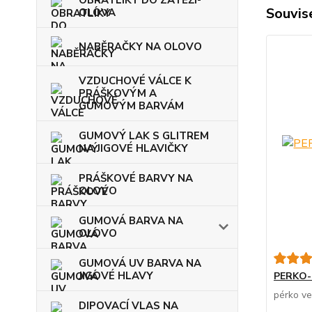
OBRATLÍKY DO ZÁTĚŽÍ-
Souvise
OLOVA
NABĚRAČKY NA OLOVO
VZDUCHOVÉ VÁLCE K
PRÁŠKOVÝM A
GUMOVÝM BARVÁM
GUMOVÝ LAK S GLITREM
NA JIGOVÉ HLAVIČKY
PRÁŠKOVÉ BARVY NA
OLOVO
GUMOVÁ BARVA NA
OLOVO
GUMOVÁ UV BARVA NA
JIGOVÉ HLAVY
PERKO-
pérko ve
DIPOVACÍ VLAS NA