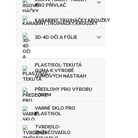
PRO PŘÍVLAČ
KARABINY,TROJHÁČKY,KROUŽKY
3D-4D OČI A FÓLIE
PLASTISOL-TEKUTÁ
GUMA K VÝROBĚ
GUMOVÝCH NÁSTRAH
PŘEDLOHY PRO VÝROBU
FOREM
VARNÉ SKLO PRO
PLASTISOL
TVRDIDLO-
ZMĚKČOVADLO