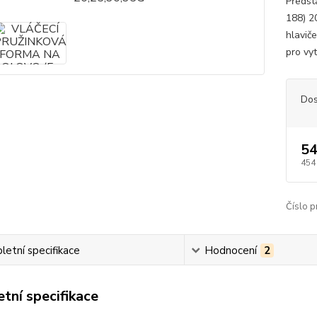
Předs
188) 2
hlavič
pro vyt
Dos
54
454
Číslo p
etní specifikace
Hodnocení
2
tní specifikace