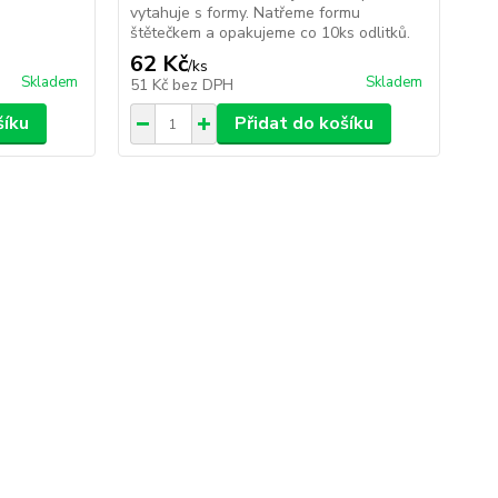
vytahuje s formy. Natřeme formu
vyt
štětečkem a opakujeme co 10ks odlitků.
ště
62 Kč
1
/
ks
Skladem
Skladem
51 Kč
bez DPH
88
šíku
Přidat do košíku