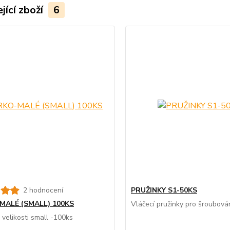
jící zboží
6
2 hodnocení
PRUŽINKY S1-50KS
MALÉ (SMALL) 100KS
Vláčecí pružinky pro šroubován
 velikosti small -100ks