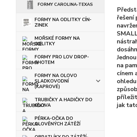
FORMY CAROLINA-TEXAS
Předst
řešení
FORMY NA ODLITKY CÍN-
navržen
ZINEK
SMALL.
MOŘSKÉ FORMY NA
nástra
ODLITKY
dosáhn
Jednou 
FORMY PRO LOV DROP-
SHOTEM
na pamě
cínem 
FORMY NA OLOVO
ohledu
SLADKOVODNÍ
(KAPROVÉ)
způsobe
přílež
TRUBIČKY A HADIČKY DO
jak tat
OLOVA
PÉRKA-OČKA DO
OLOVĚNÝCH ZÁTĚŽÍ