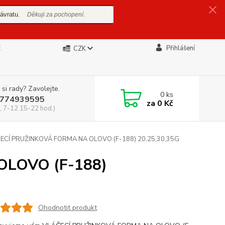
ávratu.
Děkuji za pochopení.
E
Přihlášení
CZK
 si rady? Zavolejte.
0
ks
774939595
za
0 Kč
, 7-12 15-22 hod.)
ECÍ PRUŽINKOVÁ FORMA NA OLOVO (F-188) 20,25,30,35G
OLOVO (F-188)
Ohodnotit produkt