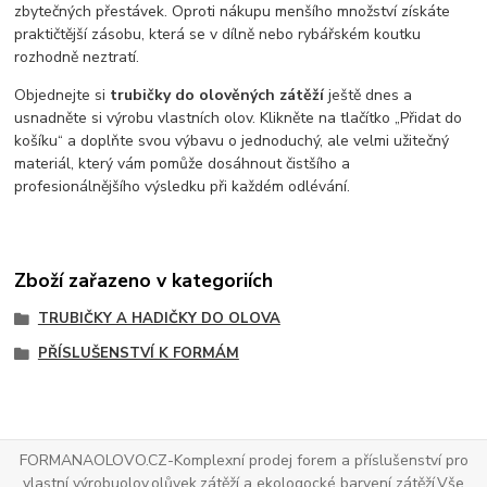
zbytečných přestávek. Oproti nákupu menšího množství získáte
praktičtější zásobu, která se v dílně nebo rybářském koutku
rozhodně neztratí.
Objednejte si
trubičky do olověných zátěží
ještě dnes a
usnadněte si výrobu vlastních olov. Klikněte na tlačítko „Přidat do
košíku“ a doplňte svou výbavu o jednoduchý, ale velmi užitečný
materiál, který vám pomůže dosáhnout čistšího a
profesionálnějšího výsledku při každém odlévání.
Zboží zařazeno v kategoriích
TRUBIČKY A HADIČKY DO OLOVA
PŘÍSLUŠENSTVÍ K FORMÁM
FORMANAOLOVO.CZ-Komplexní prodej forem a příslušenství pro
vlastní výrobuolov,olůvek,zátěží a ekologocké barvení zátěží.Vše