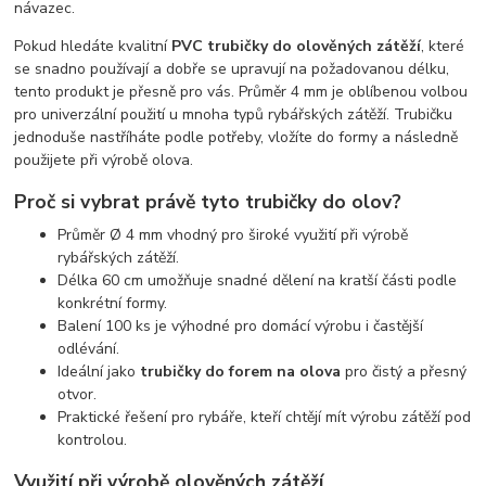
návazec.
Pokud hledáte kvalitní
PVC trubičky do olověných zátěží
, které
se snadno používají a dobře se upravují na požadovanou délku,
tento produkt je přesně pro vás. Průměr 4 mm je oblíbenou volbou
pro univerzální použití u mnoha typů rybářských zátěží. Trubičku
jednoduše nastříháte podle potřeby, vložíte do formy a následně
použijete při výrobě olova.
Proč si vybrat právě tyto trubičky do olov?
Průměr Ø 4 mm vhodný pro široké využití při výrobě
rybářských zátěží.
Délka 60 cm umožňuje snadné dělení na kratší části podle
konkrétní formy.
Balení 100 ks je výhodné pro domácí výrobu i častější
odlévání.
Ideální jako
trubičky do forem na olova
pro čistý a přesný
otvor.
Praktické řešení pro rybáře, kteří chtějí mít výrobu zátěží pod
kontrolou.
Využití při výrobě olověných zátěží