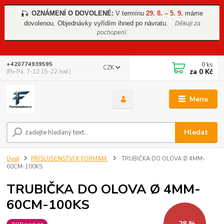
OZNÁMENÍ O DOVOLENÉ:
V termínu
29. 8. – 5. 9.
máme
🎣
dovolenou. Objednávky vyřídím ihned po návratu.
Děkuji za
pochopení.
0
ks
+420774939595
CZK
za
0 Kč
(Po-Pá, 7-12 15-22 hod.)
Menu
Hledat
Úvod
PŘÍSLUŠENSTVÍ K FORMÁM
TRUBIČKA DO OLOVA Ø 4MM-
60CM-100KS
TRUBIČKA DO OLOVA Ø 4MM-
60CM-100KS
- 28 %