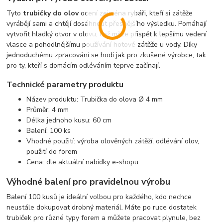
Tyto
trubičky do olov
ocení zejména rybáři, kteří si zátěže
vyrábějí sami a chtějí dosáhnout přesnějšího výsledku. Pomáhají
vytvořit hladký otvor v olovu, což může přispět k lepšímu vedení
vlasce a pohodlnějšímu používání hotové zátěže u vody. Díky
jednoduchému zpracování se hodí jak pro zkušené výrobce, tak
pro ty, kteří s domácím odléváním teprve začínají.
Technické parametry produktu
Název produktu: Trubička do olova Ø 4 mm
Průměr: 4 mm
Délka jednoho kusu: 60 cm
Balení: 100 ks
Vhodné použití: výroba olověných zátěží, odlévání olov,
použití do forem
Cena: dle aktuální nabídky e-shopu
Výhodné balení pro pravidelnou výrobu
Balení 100 kusů je ideální volbou pro každého, kdo nechce
neustále dokupovat drobný materiál. Máte po ruce dostatek
trubiček pro různé typy forem a můžete pracovat plynule, bez