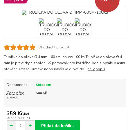
TOP produkt
Ohodnotit produkt
Trubička do olova Ø 4 mm – 60 cm, balení 100 ks Trubička do olova Ø 4
mm je praktický a spolehlivý pomocník pro každého, kdo si vyrábí vlastní
olověné zátěže, krmítka nebo rybářská olova do...
celý popis
Dostupnost
Skladem
Cena před
500 Kč
slevou
359 Kč
/
bal.
297 Kč
bez DPH
Přidat do košíku