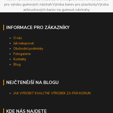
pro výrobu gumových nástrah.Výroba barev pro plastisoly.Výroba
airbrushových barev na gumové nástrahy.
INFORMACE PRO ZÁKAZNÍKY
O nás
Jak nakupovat
Obchodní podmínky
Fotogalerie
Kontakty
Blog
NEJČTENĚJŠÍ NA BLOGU
JAK VYROBIT KVALITNÍ VÝROBEK ZA PÁR KORUN
KDE NÁS NAJDETE