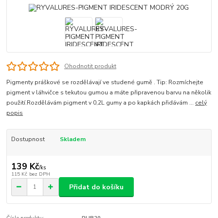
Ohodnotit produkt
Pigmenty práškové se rozdělávají ve studené gumě . Tip: Rozmíchejte
pigment v láhvičce s tekutou gumou a máte připravenou barvu na několik
použití.Rozdělávám pigment v 0,2L gumy a po kapkách přidávám ...
celý
popis
Dostupnost
Skladem
139 Kč
/
ks
115 Kč
bez DPH
Přidat do košíku