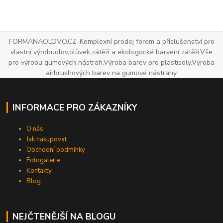
FORMANAOLOVO.CZ-Komplexní prodej forem a příslušenství pro
vlastní výrobuolov,olůvek,zátěží a ekologocké barvení zátěží.Vše
pro výrobu gumových nástrah.Výroba barev pro plastisoly.Výroba
airbrushových barev na gumové nástrahy.
INFORMACE PRO ZÁKAZNÍKY
O nás
Jak nakupovat
Obchodní podmínky
Fotogalerie
Kontakty
Blog
NEJČTENĚJŠÍ NA BLOGU