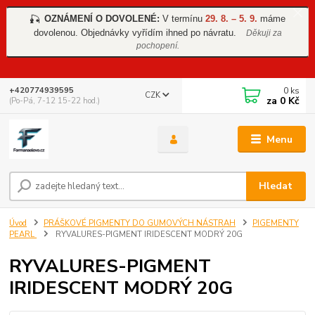
OZNÁMENÍ O DOVOLENÉ:
V termínu
29. 8. – 5. 9.
máme
🎣
dovolenou. Objednávky vyřídím ihned po návratu.
Děkuji za
pochopení.
0
ks
+420774939595
CZK
za
0 Kč
(Po-Pá, 7-12 15-22 hod.)
Menu
Hledat
Úvod
PRÁŠKOVÉ PIGMENTY DO GUMOVÝCH NÁSTRAH
PIGEMENTY
PEARL
RYVALURES-PIGMENT IRIDESCENT MODRÝ 20G
RYVALURES-PIGMENT
IRIDESCENT MODRÝ 20G