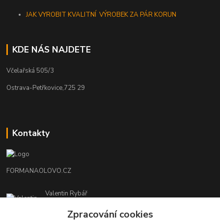
JAK VYROBIT KVALITNÍ VÝROBEK ZA PÁR KORUN
KDE NÁS NAJDETE
Včelařská 505/3
Ostrava-Petřkovice,725 29
Kontakty
FORMANAOLOVO.CZ
Valentin Rybář
+420774939595
Zpracování cookies
(Po-Pá, 7-12 15-22 hod.)