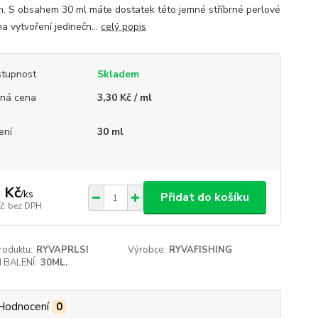
h. S obsahem 30 ml máte dostatek této jemné stříbrné perlové
a vytvoření jedinečn...
celý popis
tupnost
Skladem
ná cena
3,30 Kč / ml
ení
30 ml
 Kč
/
ks
Přidat do košíku
Kč
bez DPH
roduktu:
RYVAPRLSI
Výrobce:
RYVAFISHING
 BALENÍ:
30ML.
Hodnocení
0