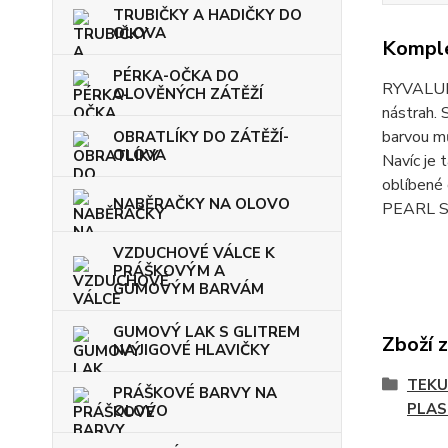
TRUBIČKY A HADIČKY DO
OLOVA
Komple
PÉRKA-OČKA DO
RYVALURE
OLOVĚNÝCH ZÁTĚŽÍ
nástrah. 
barvou mů
OBRATLÍKY DO ZÁTĚŽÍ-
OLOVA
Navíc je 
oblíbené
NABĚRAČKY NA OLOVO
PEARL S
VZDUCHOVÉ VÁLCE K
PRÁŠKOVÝM A
GUMOVÝM BARVÁM
GUMOVÝ LAK S GLITREM
Zboží 
NA JIGOVÉ HLAVIČKY
TEKU
PRÁŠKOVÉ BARVY NA
PLAS
OLOVO