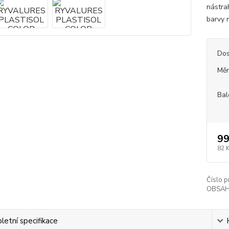
nástra
barvy n
Dos
Měr
Bal
99
82 
Číslo p
OBSAH
etní specifikace