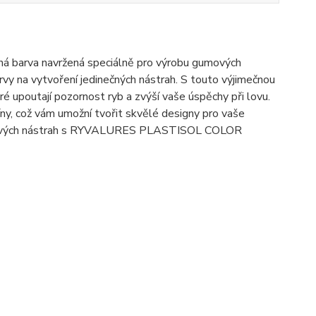
rva navržená speciálně pro výrobu gumových
y na vytvoření jedinečných nástrah. S touto výjimečnou
é upoutají pozornost ryb a zvýší vaše úspěchy při lovu.
íny, což vám umožní tvořit skvělé designy pro vaše
ch gumových nástrah s RYVALURES PLASTISOL COLOR