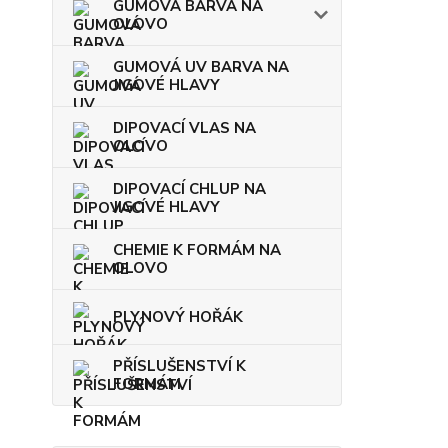
GUMOVÁ BARVA NA
OLOVO
GUMOVÁ UV BARVA NA
JIGOVÉ HLAVY
DIPOVACÍ VLAS NA
OLOVO
DIPOVACÍ CHLUP NA
JIGOVÉ HLAVY
CHEMIE K FORMÁM NA
OLOVO
PLYNOVÝ HOŘÁK
PŘÍSLUŠENSTVÍ K
FORMÁM