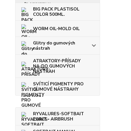
BIG PACK PLASTISOL
COLOR 500ML.
WORM OIL-MOLD OIL
Glitry do gumových
nástrah
ATRAKTORY-PŘÍSADY
NA-DO GUMOVÝCH
NÁSTRAH
SVÍTICÍ PIGMENTY PRO
GUMOVÉ NÁSTRAHY
RYVALURES-SOFTBAIT
PAINT - AIRBRUSH