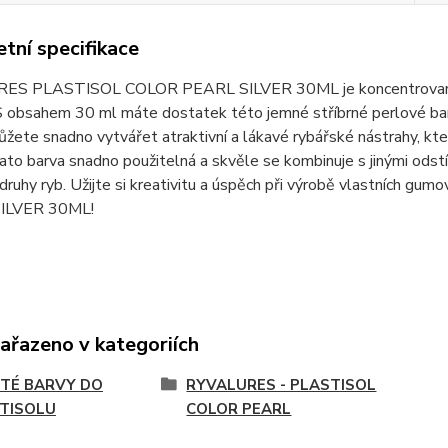
tní specifikace
S PLASTISOL COLOR PEARL SILVER 30ML je koncentrovaná ba
S obsahem 30 ml máte dostatek této jemné stříbrné perlové barv
žete snadno vytvářet atraktivní a lákavé rybářské nástrahy, kter
tato barva snadno použitelná a skvěle se kombinuje s jinými odst
 druhy ryb. Užijte si kreativitu a úspěch při výrobě vlastní
ILVER 30ML!
zařazeno v kategoriích
TÉ BARVY DO
RYVALURES - PLASTISOL
TISOLU
COLOR PEARL