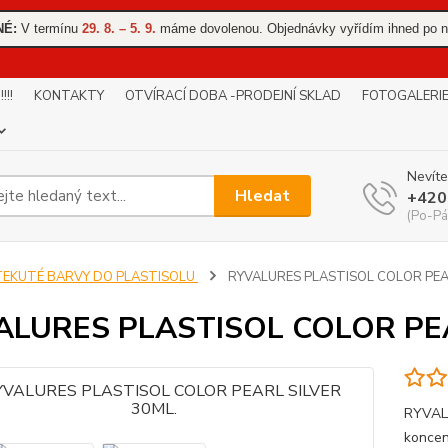
NÉ:
V termínu
29. 8. – 5. 9.
máme dovolenou. Objednávky vyřídím ihned po n
!!
KONTAKTY
OTVÍRACÍ DOBA -PRODEJNÍ SKLAD
FOTOGALERI
Nevíte
Hledat
+420
(Po-Pá
TEKUTÉ BARVY DO PLASTISOLU
RYVALURES PLASTISOL COLOR PEAR
ALURES PLASTISOL COLOR PEA
RYVAL
koncen