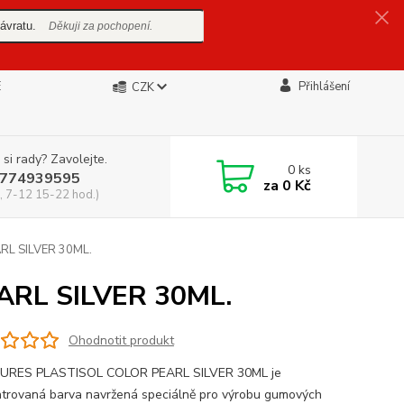
ávratu.
Děkuji za pochopení.
E
Přihlášení
CZK
 si rady? Zavolejte.
0
ks
774939595
za
0 Kč
, 7-12 15-22 hod.)
L SILVER 30ML.
RL SILVER 30ML.
Ohodnotit produkt
URES PLASTISOL COLOR PEARL SILVER 30ML je
trovaná barva navržená speciálně pro výrobu gumových