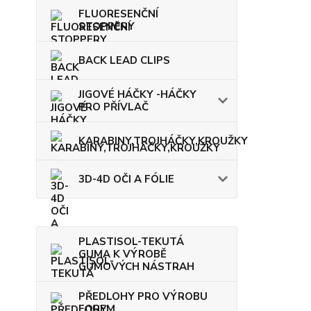
FLUORESENČNÍ
STOPPERY
BACK LEAD CLIPS
JIGOVÉ HÁČKY -HÁČKY
PRO PŘÍVLAČ
KARABINY,TROJHÁČKY,KROUŽKY
3D-4D OČI A FÓLIE
PLASTISOL-TEKUTÁ
GUMA K VÝROBĚ
GUMOVÝCH NÁSTRAH
PŘEDLOHY PRO VÝROBU
FOREM