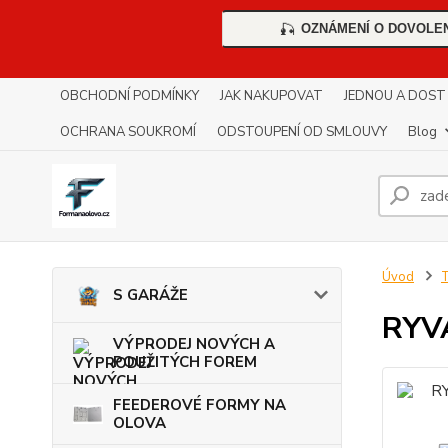
OZNÁMENÍ O DOVOLE
🎣
OBCHODNÍ PODMÍNKY
JAK NAKUPOVAT
JEDNOU A DOST !!
OCHRANA SOUKROMÍ
ODSTOUPENÍ OD SMLOUVY
Blog
Úvod
S GARÁŽE
RYV
VÝPRODEJ NOVÝCH A
POUŽITÝCH FOREM
FEEDEROVÉ FORMY NA
OLOVA