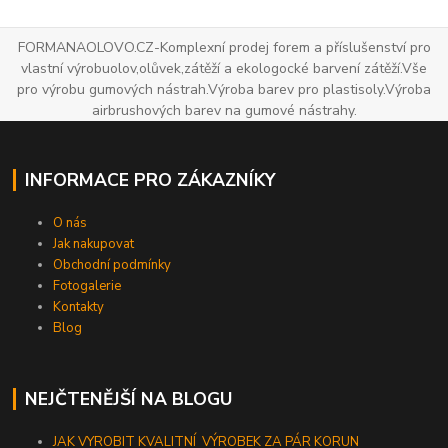
FORMANAOLOVO.CZ-Komplexní prodej forem a příslušenství pro
vlastní výrobuolov,olůvek,zátěží a ekologocké barvení zátěží.Vše
pro výrobu gumových nástrah.Výroba barev pro plastisoly.Výroba
airbrushových barev na gumové nástrahy.
INFORMACE PRO ZÁKAZNÍKY
O nás
Jak nakupovat
Obchodní podmínky
Fotogalerie
Kontakty
Blog
NEJČTENĚJŠÍ NA BLOGU
JAK VYROBIT KVALITNÍ VÝROBEK ZA PÁR KORUN