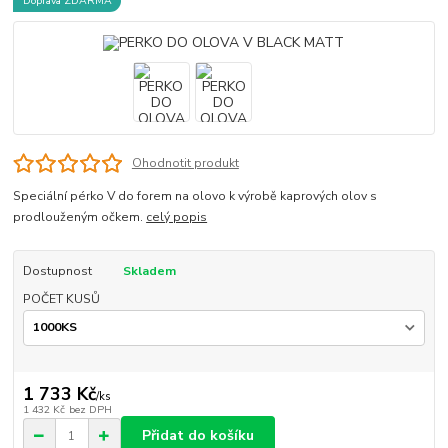
Doprava ZDARMA
Ohodnotit produkt
Speciální pérko V do forem na olovo k výrobě kaprových olov s
prodlouženým očkem.
celý popis
Dostupnost
Skladem
POČET KUSŮ
1 733 Kč
/
ks
1 432 Kč
bez DPH
Přidat do košíku