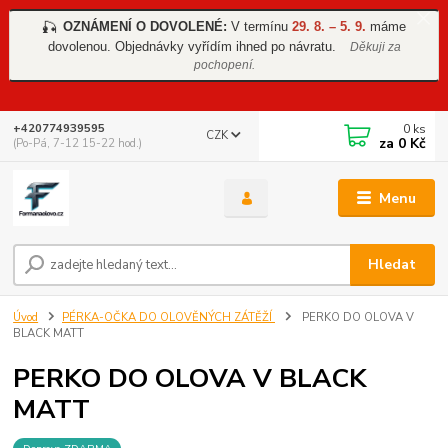
OZNÁMENÍ O DOVOLENÉ:
V termínu
29. 8. – 5. 9.
máme
🎣
dovolenou. Objednávky vyřídím ihned po návratu.
Děkuji za
pochopení.
0
ks
+420774939595
CZK
za
0 Kč
(Po-Pá, 7-12 15-22 hod.)
Menu
Hledat
Úvod
PÉRKA-OČKA DO OLOVĚNÝCH ZÁTĚŽÍ
PERKO DO OLOVA V
BLACK MATT
PERKO DO OLOVA V BLACK
MATT