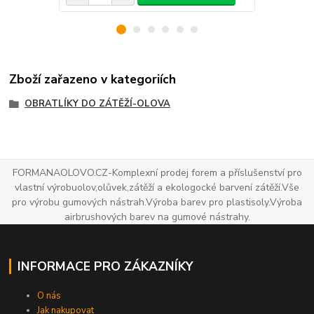
Zboží zařazeno v kategoriích
OBRATLÍKY DO ZÁTĚŽÍ-OLOVA
FORMANAOLOVO.CZ-Komplexní prodej forem a příslušenství pro
vlastní výrobuolov,olůvek,zátěží a ekologocké barvení zátěží.Vše
pro výrobu gumových nástrah.Výroba barev pro plastisoly.Výroba
airbrushových barev na gumové nástrahy.
INFORMACE PRO ZÁKAZNÍKY
O nás
Jak nakupovat