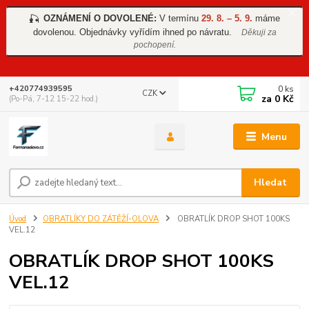
OZNÁMENÍ O DOVOLENÉ:
V termínu
29. 8. – 5. 9.
máme
🎣
dovolenou. Objednávky vyřídím ihned po návratu.
Děkuji za
pochopení.
0
ks
+420774939595
CZK
za
0 Kč
(Po-Pá, 7-12 15-22 hod.)
Menu
Hledat
Úvod
OBRATLÍKY DO ZÁTĚŽÍ-OLOVA
OBRATLÍK DROP SHOT 100KS
VEL.12
OBRATLÍK DROP SHOT 100KS
VEL.12