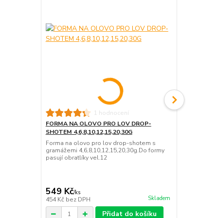
1 hodnocení
FORMA NA OLOVO PRO LOV DROP-
FORMA NA 
SHOTEM 4,6,8,10,12,15,20,30G
SHOTEM(F-2
Forma na olovo pro lov drop-shotem s
Představuje
gramážemi 4,6,8,10,12,15,20,30g.Do formy
FORMU DROP
pasují obratlíky vel.12
zlepšit váš z
předtím! S n
OLOVO PRO 
20G získáte p
549 Kč
549 Kč
/
ks
/
ks
Skladem
454 Kč
bez DPH
454 Kč
bez 
Přidat do košíku