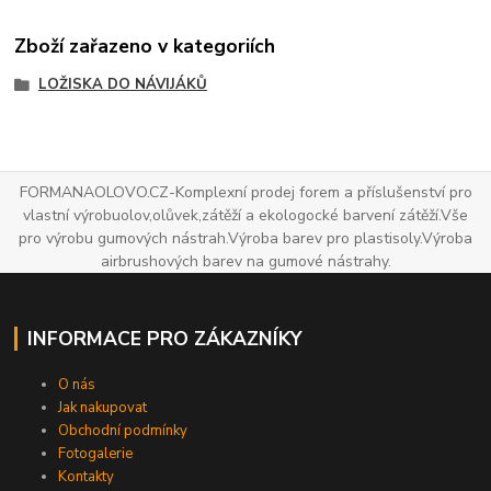
Zboží zařazeno v kategoriích
LOŽISKA DO NÁVIJÁKŮ
FORMANAOLOVO.CZ-Komplexní prodej forem a příslušenství pro
vlastní výrobuolov,olůvek,zátěží a ekologocké barvení zátěží.Vše
pro výrobu gumových nástrah.Výroba barev pro plastisoly.Výroba
airbrushových barev na gumové nástrahy.
INFORMACE PRO ZÁKAZNÍKY
O nás
Jak nakupovat
Obchodní podmínky
Fotogalerie
Kontakty