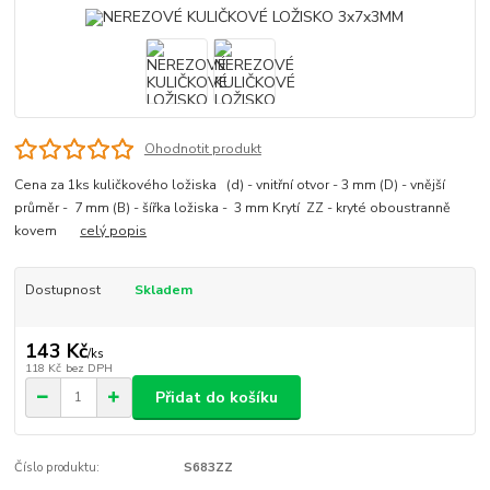
Ohodnotit produkt
Cena za 1ks kuličkového ložiska (d) - vnitřní otvor - 3 mm (D) - vnější
průměr - 7 mm (B) - šířka ložiska - 3 mm Krytí ZZ - kryté oboustranně
kovem
celý popis
Dostupnost
Skladem
143 Kč
/
ks
118 Kč
bez DPH
Přidat do košíku
Číslo produktu:
S683ZZ