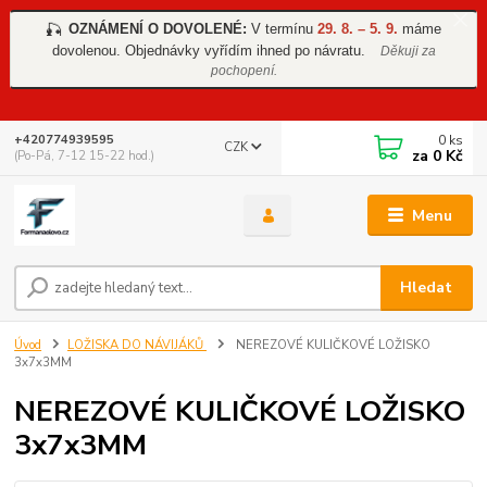
OZNÁMENÍ O DOVOLENÉ:
V termínu
29. 8. – 5. 9.
máme
🎣
dovolenou. Objednávky vyřídím ihned po návratu.
Děkuji za
pochopení.
0
ks
+420774939595
CZK
za
0 Kč
(Po-Pá, 7-12 15-22 hod.)
Menu
Hledat
Úvod
LOŽISKA DO NÁVIJÁKŮ
NEREZOVÉ KULIČKOVÉ LOŽISKO
3x7x3MM
NEREZOVÉ KULIČKOVÉ LOŽISKO
3x7x3MM