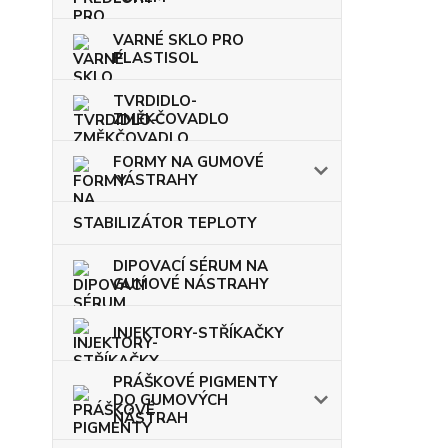
VARNÉ SKLO PRO
PLASTISOL
TVRDIDLO-
ZMĚKČOVADLO
FORMY NA GUMOVÉ
NÁSTRAHY
STABILIZÁTOR TEPLOTY
DIPOVACÍ SÉRUM NA
GUMOVÉ NÁSTRAHY
INJEKTORY-STŘÍKAČKY
PRÁŠKOVÉ PIGMENTY
DO GUMOVÝCH
NÁSTRAH