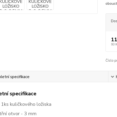
obou
Dos
11
93 
Číslo p
etní specifikace
tní specifikace
 1ks kuličkového ložiska
třní otvor - 3
mm