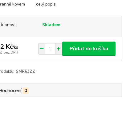
stranně kovem
celý popis
tupnost
Skladem
2 Kč
/
ks
Přidat do košíku
Kč
bez DPH
roduktu:
SMR63ZZ
Hodnocení
0