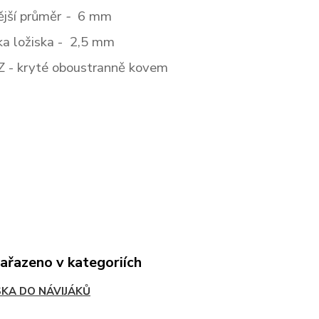
ější průměr
-
6
mm
řka ložiska - 2,5
mm
Z
- kryté oboustranně kovem
zařazeno v kategoriích
SKA DO NÁVIJÁKŮ