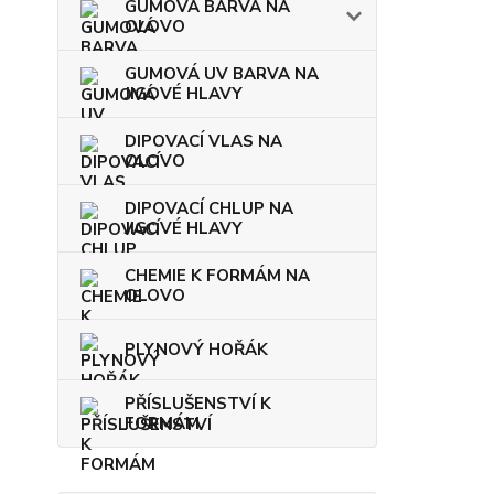
GUMOVÁ BARVA NA
OLOVO
GUMOVÁ UV BARVA NA
JIGOVÉ HLAVY
DIPOVACÍ VLAS NA
OLOVO
DIPOVACÍ CHLUP NA
JIGOVÉ HLAVY
CHEMIE K FORMÁM NA
OLOVO
PLYNOVÝ HOŘÁK
PŘÍSLUŠENSTVÍ K
FORMÁM