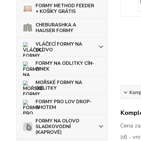
FORMY METHOD FEEDER
+ KOŠÍKY GRÁTIS
CHEBURASHKA A
HAUSER FORMY
VLÁČECÍ FORMY NA
OLOVO
FORMY NA ODLITKY CÍN-
ZINEK
MOŘSKÉ FORMY NA
ODLITKY
Kompl
FORMY PRO LOV DROP-
SHOTEM
Komple
FORMY NA OLOVO
Cena za
SLADKOVODNÍ
(KAPROVÉ)
(d)
- vni