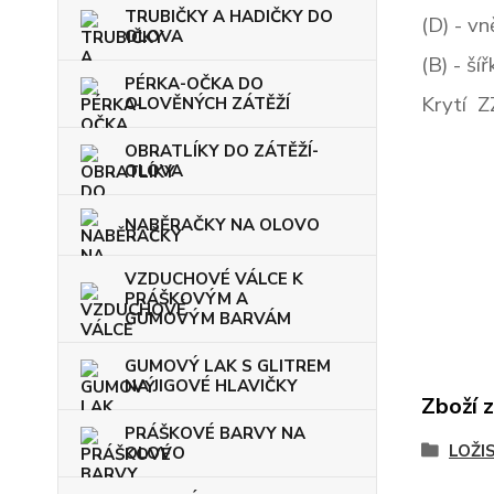
TRUBIČKY A HADIČKY DO
(D)
- vn
OLOVA
(B)
- ší
PÉRKA-OČKA DO
Krytí Z
OLOVĚNÝCH ZÁTĚŽÍ
OBRATLÍKY DO ZÁTĚŽÍ-
OLOVA
NABĚRAČKY NA OLOVO
VZDUCHOVÉ VÁLCE K
PRÁŠKOVÝM A
GUMOVÝM BARVÁM
GUMOVÝ LAK S GLITREM
NA JIGOVÉ HLAVIČKY
Zboží 
PRÁŠKOVÉ BARVY NA
LOŽI
OLOVO