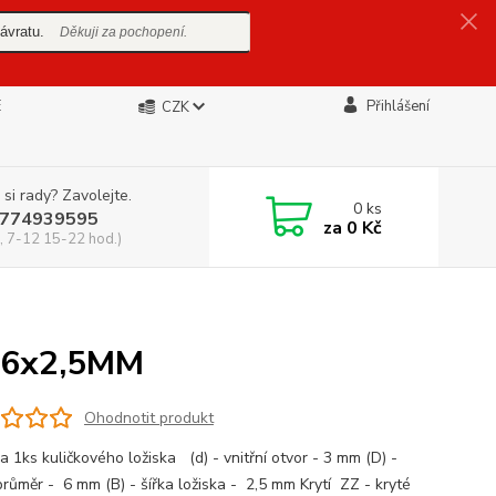
ávratu.
Děkuji za pochopení.
E
Přihlášení
CZK
 si rady? Zavolejte.
0
ks
774939595
za
0 Kč
, 7-12 15-22 hod.)
x6x2,5MM
Ohodnotit produkt
a 1ks kuličkového ložiska (d) - vnitřní otvor - 3 mm (D) -
průměr - 6 mm (B) - šířka ložiska - 2,5 mm Krytí ZZ - kryté