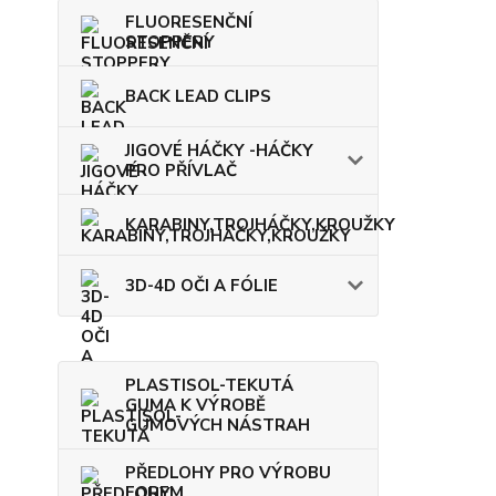
FLUORESENČNÍ
STOPPERY
BACK LEAD CLIPS
JIGOVÉ HÁČKY -HÁČKY
PRO PŘÍVLAČ
KARABINY,TROJHÁČKY,KROUŽKY
3D-4D OČI A FÓLIE
PLASTISOL-TEKUTÁ
GUMA K VÝROBĚ
GUMOVÝCH NÁSTRAH
PŘEDLOHY PRO VÝROBU
FOREM