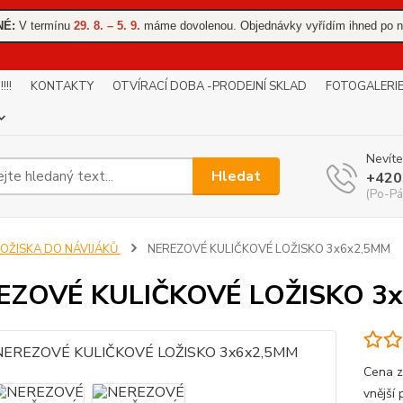
NÉ:
V termínu
29. 8. – 5. 9.
máme dovolenou. Objednávky vyřídím ihned po n
!!
KONTAKTY
OTVÍRACÍ DOBA -PRODEJNÍ SKLAD
FOTOGALERI
Nevíte
Hledat
+420
(Po-Pá
LOŽISKA DO NÁVIJÁKŮ
NEREZOVÉ KULIČKOVÉ LOŽISKO 3x6x2,5MM
EZOVÉ KULIČKOVÉ LOŽISKO 3
Cena z
vnější 