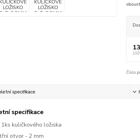
obous
Dos
13
110
Číslo p
etní specifikace
tní specifikace
 1ks kuličkového ložiska
třní otvor - 2
mm