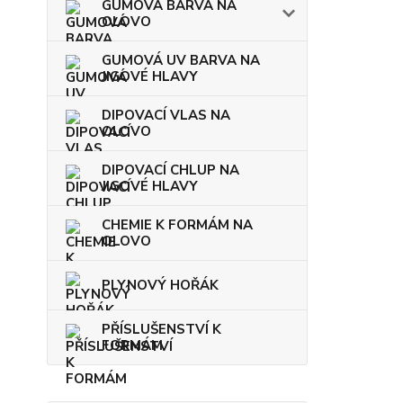
GUMOVÁ BARVA NA
OLOVO
GUMOVÁ UV BARVA NA
JIGOVÉ HLAVY
DIPOVACÍ VLAS NA
OLOVO
DIPOVACÍ CHLUP NA
JIGOVÉ HLAVY
CHEMIE K FORMÁM NA
OLOVO
PLYNOVÝ HOŘÁK
PŘÍSLUŠENSTVÍ K
FORMÁM