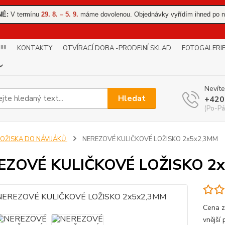
NÉ:
V termínu
29. 8. – 5. 9.
máme dovolenou. Objednávky vyřídím ihned po n
!!
KONTAKTY
OTVÍRACÍ DOBA -PRODEJNÍ SKLAD
FOTOGALERI
Nevíte
Hledat
+420
(Po-Pá
LOŽISKA DO NÁVIJÁKŮ
NEREZOVÉ KULIČKOVÉ LOŽISKO 2x5x2,3MM
EZOVÉ KULIČKOVÉ LOŽISKO 2
Cena z
vnější