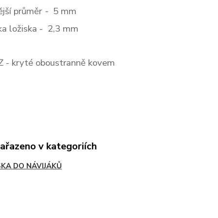
ější průměr
-
5
mm
řka ložiska - 2,3
mm
Z
- kryté oboustranně kovem
zařazeno v kategoriích
SKA DO NÁVIJÁKŮ