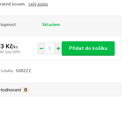
tranně kovem
celý popis
tupnost
Skladem
3 Kč
/
ks
Přidat do košíku
 Kč
bez DPH
roduktu:
S682ZZ
Hodnocení
0