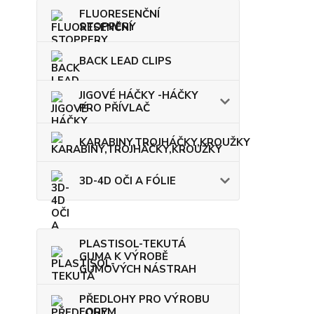
FLUORESENČNÍ
STOPPERY
BACK LEAD CLIPS
JIGOVÉ HÁČKY -HÁČKY
PRO PŘÍVLAČ
KARABINY,TROJHÁČKY,KROUŽKY
3D-4D OČI A FÓLIE
PLASTISOL-TEKUTÁ
GUMA K VÝROBĚ
GUMOVÝCH NÁSTRAH
PŘEDLOHY PRO VÝROBU
FOREM