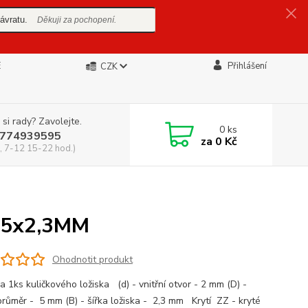
ávratu.
Děkuji za pochopení.
E
Přihlášení
CZK
 si rady? Zavolejte.
0
ks
774939595
za
0 Kč
, 7-12 15-22 hod.)
x5x2,3MM
Ohodnotit produkt
a 1ks kuličkového ložiska (d) - vnitřní otvor - 2 mm (D) -
 průměr - 5 mm (B) - šířka ložiska - 2,3 mm Krytí ZZ - kryté