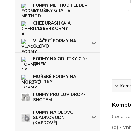
FORMY METHOD FEEDER
+ KOŠÍKY GRÁTIS
CHEBURASHKA A
HAUSER FORMY
VLÁČECÍ FORMY NA
OLOVO
FORMY NA ODLITKY CÍN-
ZINEK
MOŘSKÉ FORMY NA
ODLITKY
Kompl
FORMY PRO LOV DROP-
SHOTEM
Komple
FORMY NA OLOVO
Cena za
SLADKOVODNÍ
(KAPROVÉ)
(d)
- vni