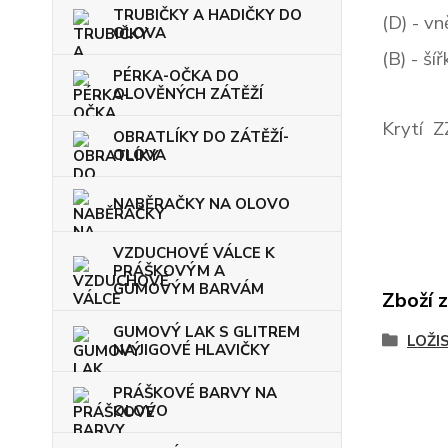
TRUBIČKY A HADIČKY DO
(D)
- vn
OLOVA
(B)
- ší
PÉRKA-OČKA DO
OLOVĚNÝCH ZÁTĚŽÍ
Krytí Z
OBRATLÍKY DO ZÁTĚŽÍ-
OLOVA
NABĚRAČKY NA OLOVO
VZDUCHOVÉ VÁLCE K
PRÁŠKOVÝM A
GUMOVÝM BARVÁM
Zboží 
GUMOVÝ LAK S GLITREM
LOŽI
NA JIGOVÉ HLAVIČKY
PRÁŠKOVÉ BARVY NA
OLOVO