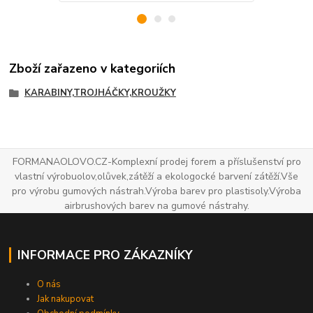
Zboží zařazeno v kategoriích
KARABINY,TROJHÁČKY,KROUŽKY
FORMANAOLOVO.CZ-Komplexní prodej forem a příslušenství pro
vlastní výrobuolov,olůvek,zátěží a ekologocké barvení zátěží.Vše
pro výrobu gumových nástrah.Výroba barev pro plastisoly.Výroba
airbrushových barev na gumové nástrahy.
INFORMACE PRO ZÁKAZNÍKY
O nás
Jak nakupovat