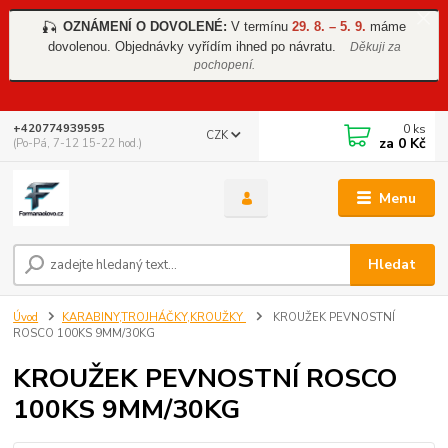
OZNÁMENÍ O DOVOLENÉ:
V termínu
29. 8. – 5. 9.
máme
🎣
dovolenou. Objednávky vyřídím ihned po návratu.
Děkuji za
pochopení.
0
ks
+420774939595
CZK
za
0 Kč
(Po-Pá, 7-12 15-22 hod.)
Menu
Hledat
Úvod
KARABINY,TROJHÁČKY,KROUŽKY
KROUŽEK PEVNOSTNÍ
ROSCO 100KS 9MM/30KG
KROUŽEK PEVNOSTNÍ ROSCO
100KS 9MM/30KG