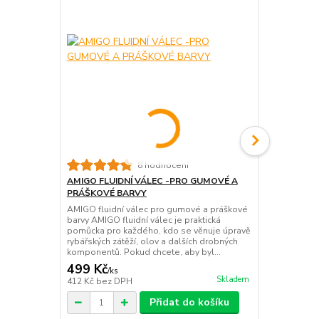
8 hodnocení
AMIGO FLUIDNÍ VÁLEC -PRO GUMOVÉ A
LAKOVACÍ 
PRÁŠKOVÉ BARVY
Lakovací vá
olov gumovo
AMIGO fluidní válec pro gumové a práškové
Medium je p
barvy AMIGO fluidní válec je praktická
kdo chce mít 
pomůcka pro každého, kdo se věnuje úpravě
čistší práci,
rybářských zátěží, olov a dalších drobných
komponentů. Pokud chcete, aby byl...
499 Kč
431 Kč
/
ks
/
ks
Skladem
412 Kč
bez DPH
356 Kč
bez 
Přidat do košíku