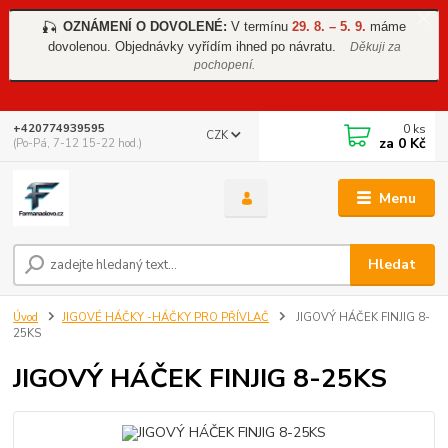
OZNÁMENÍ O DOVOLENÉ:
V termínu
29. 8. – 5. 9.
máme
🎣
dovolenou. Objednávky vyřídím ihned po návratu.
Děkuji za
pochopení.
0
ks
+420774939595
CZK
za
0 Kč
(Po-Pá, 7-12 15-22 hod.)
Menu
Hledat
Úvod
JIGOVÉ HÁČKY -HÁČKY PRO PŘÍVLAČ
JIGOVÝ HÁČEK FINJIG 8-
25KS
JIGOVÝ HÁČEK FINJIG 8-25KS