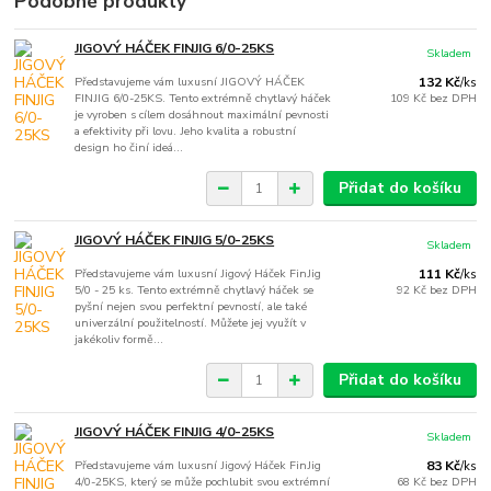
Podobné produkty
JIGOVÝ HÁČEK FINJIG 6/0-25KS
Skladem
Představujeme vám luxusní JIGOVÝ HÁČEK
132 Kč
/
ks
FINJIG 6/0-25KS. Tento extrémně chytlavý háček
109 Kč
bez DPH
je vyroben s cílem dosáhnout maximální pevnosti
a efektivity při lovu. Jeho kvalita a robustní
design ho činí ideá...
Přidat do košíku
JIGOVÝ HÁČEK FINJIG 5/0-25KS
Skladem
Představujeme vám luxusní Jigový Háček FinJig
111 Kč
/
ks
5/0 - 25 ks. Tento extrémně chytlavý háček se
92 Kč
bez DPH
pyšní nejen svou perfektní pevností, ale také
univerzální použitelností. Můžete jej využít v
jakékoliv formě...
Přidat do košíku
JIGOVÝ HÁČEK FINJIG 4/0-25KS
Skladem
Představujeme vám luxusní Jigový Háček FinJig
83 Kč
/
ks
4/0-25KS, který se může pochlubit svou extrémní
68 Kč
bez DPH