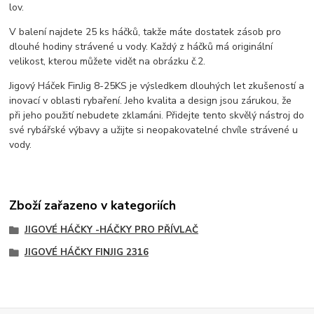
lov.
V balení najdete 25 ks háčků, takže máte dostatek zásob pro
dlouhé hodiny strávené u vody. Každý z háčků má originální
velikost, kterou můžete vidět na obrázku č.2.
Jigový Háček FinJig 8-25KS je výsledkem dlouhých let zkušeností a
inovací v oblasti rybaření. Jeho kvalita a design jsou zárukou, že
při jeho použití nebudete zklamáni. Přidejte tento skvělý nástroj do
své rybářské výbavy a užijte si neopakovatelné chvíle strávené u
vody.
Zboží zařazeno v kategoriích
JIGOVÉ HÁČKY -HÁČKY PRO PŘÍVLAČ
JIGOVÉ HÁČKY FINJIG 2316