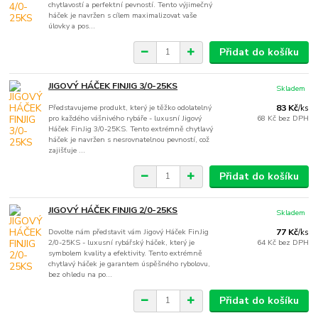
chytlavostí a perfektní pevností. Tento výjimečný
háček je navržen s cílem maximalizovat vaše
úlovky a pos...
Přidat do košíku
JIGOVÝ HÁČEK FINJIG 3/0-25KS
Skladem
Představujeme produkt, který je těžko odolatelný
83 Kč
/
ks
pro každého vášnivého rybáře - luxusní Jigový
68 Kč
bez DPH
Háček FinJig 3/0-25KS. Tento extrémně chytlavý
háček je navržen s nesrovnatelnou pevností, což
zajišťuje ...
Přidat do košíku
JIGOVÝ HÁČEK FINJIG 2/0-25KS
Skladem
Dovolte nám představit vám Jigový Háček FinJig
77 Kč
/
ks
2/0-25KS - luxusní rybářský háček, který je
64 Kč
bez DPH
symbolem kvality a efektivity. Tento extrémně
chytlavý háček je garantem úspěšného rybolovu,
bez ohledu na po...
Přidat do košíku