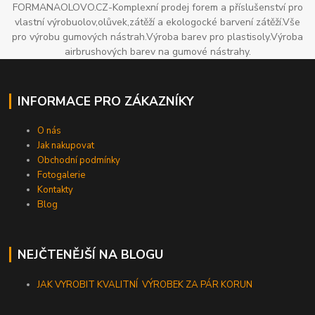
FORMANAOLOVO.CZ-Komplexní prodej forem a příslušenství pro
vlastní výrobuolov,olůvek,zátěží a ekologocké barvení zátěží.Vše
pro výrobu gumových nástrah.Výroba barev pro plastisoly.Výroba
airbrushových barev na gumové nástrahy.
INFORMACE PRO ZÁKAZNÍKY
O nás
Jak nakupovat
Obchodní podmínky
Fotogalerie
Kontakty
Blog
NEJČTENĚJŠÍ NA BLOGU
JAK VYROBIT KVALITNÍ VÝROBEK ZA PÁR KORUN