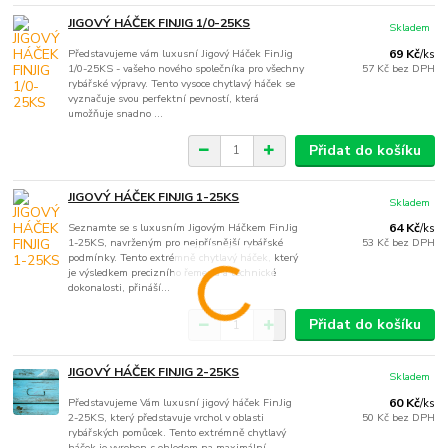
JIGOVÝ HÁČEK FINJIG 1/0-25KS
Skladem
Představujeme vám luxusní Jigový Háček FinJig
69 Kč
/
ks
1/0-25KS - vašeho nového společníka pro všechny
57 Kč
bez DPH
rybářské výpravy. Tento vysoce chytlavý háček se
vyznačuje svou perfektní pevností, která
umožňuje snadno ...
Přidat do košíku
JIGOVÝ HÁČEK FINJIG 1-25KS
Skladem
Seznamte se s luxusním Jigovým Háčkem FinJig
64 Kč
/
ks
1-25KS, navrženým pro nejpřísnější rybářské
53 Kč
bez DPH
podmínky. Tento extrémně chytlavý háček, který
je výsledkem precizního řemesla a technické
dokonalosti, přináší...
Přidat do košíku
JIGOVÝ HÁČEK FINJIG 2-25KS
Skladem
Představujeme Vám luxusní jigový háček FinJig
60 Kč
/
ks
2-25KS, který představuje vrchol v oblasti
50 Kč
bez DPH
rybářských pomůcek. Tento extrémně chytlavý
háček je vyroben s ohledem na maximální