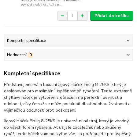
pevnost a odolnost, což zar...
Přidat do košíku
Kompletní specifikace
Hodnocení
0
Kompletní specifikace
Představujeme vám luxusní Jigový Háček FinJig 8-25KS, který je
designován pro maximální úspěšnost při rybaření. Tento extrémně
chytlavý háček je vytvořen s důrazem na perfektní pevnost a
odolnost, díky čemuž se může pochlubit dlouhodobou životností a
výjimečnou odolností proti poškození.
Jigový Háček FinJig 8-25KS je univerzální nástroj, který je vhodný
do všech forem rybaření. Ať už jste začátečník nebo zkušený
rybář, tento háček vám poskytne vše, co potřebujete pro úspěšný