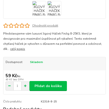
Ohodnotit produkt
Představujeme vám luxusní Jigový Háček FinJig 8-25KS, který je
designován pro maximální úspěšnost při rybaření. Tento extrémně
chytlavý háček je vytvořen s důrazem na perfektní pevnost a odolnost,
dík...
celý popis
Dostupnost
Skladem
59 Kč
/
ks
49 Kč
bez DPH
Přidat do košíku
Číslo produktu:
K2316-8-25