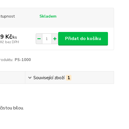
tupnost
Skladem
9 Kč
/
ks
Přidat do košíku
 Kč
bez DPH
roduktu:
PS-1000
Související zboží
1
istou bílou.