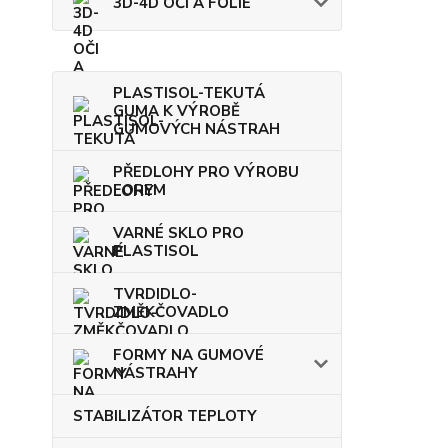
3D-4D OČI A FÓLIE
PLASTISOL-TEKUTÁ
GUMA K VÝROBĚ
GUMOVÝCH NÁSTRAH
PŘEDLOHY PRO VÝROBU
FOREM
VARNÉ SKLO PRO
PLASTISOL
TVRDIDLO-
ZMĚKČOVADLO
FORMY NA GUMOVÉ
NÁSTRAHY
STABILIZÁTOR TEPLOTY