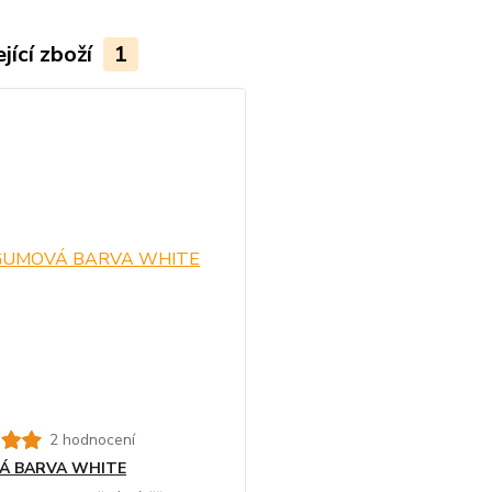
jící zboží
1
2 hodnocení
Á BARVA WHITE