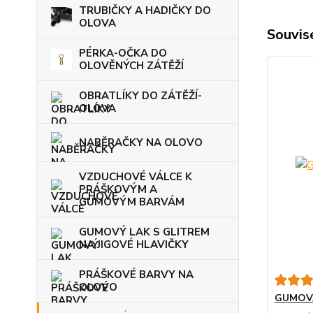
TRUBIČKY A HADIČKY DO
OLOVA
Souvise
PÉRKA-OČKA DO
OLOVĚNÝCH ZÁTĚŽÍ
OBRATLÍKY DO ZÁTĚŽÍ-
OLOVA
NABĚRAČKY NA OLOVO
VZDUCHOVÉ VÁLCE K
PRÁŠKOVÝM A
GUMOVÝM BARVÁM
GUMOVÝ LAK S GLITREM
NA JIGOVÉ HLAVIČKY
PRÁŠKOVÉ BARVY NA
OLOVO
GUMOV