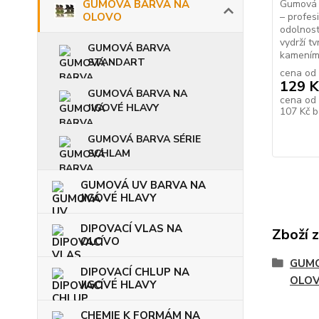
GUMOVÁ BARVA NA
Gumová 
OLOVO
– profes
odolnost
vydrží t
GUMOVÁ BARVA
kamením,
STANDART
cena od
129 K
GUMOVÁ BARVA NA
cena od
JIGOVÉ HLAVY
107 Kč
b
GUMOVÁ BARVA SÉRIE
SCHLAM
GUMOVÁ UV BARVA NA
JIGOVÉ HLAVY
DIPOVACÍ VLAS NA
Zboží 
OLOVO
GUMO
DIPOVACÍ CHLUP NA
OLO
JIGOVÉ HLAVY
CHEMIE K FORMÁM NA