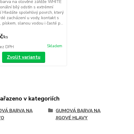
barva na olověné zátěže WHITE
ionální bílý odstín s extrémní
í Hledáte spolehlivý povrch, který
vrdé zacházení u vody, kontakt s
 pískem, slanou vodou i časté p...
č
/
ks
Skladem
ez DPH
Zvolit variantu
zařazeno v kategoriích
VÁ BARVA NA
GUMOVÁ BARVA NA
VO
JIGOVÉ HLAVY