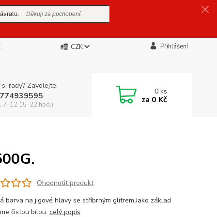
ávratu.
Děkuji za pochopení.
E
Přihlášení
CZK
 si rady? Zavolejte.
0
ks
774939595
za
0 Kč
, 7-12 15-22 hod.)
500G.
Ohodnotit produkt
 barva na jigové hlavy se stříbrným glitrem.Jako základ
eme čistou bílou.
celý popis