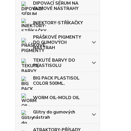
DIPOVACÍ SÉRUM NA
GUMOVÉ NÁSTRAHY
INJEKTORY-STŘÍKAČKY
PRÁŠKOVÉ PIGMENTY
DO GUMOVÝCH
NÁSTRAH
TEKUTÉ BARVY DO
PLASTISOLU
BIG PACK PLASTISOL
COLOR 500ML.
WORM OIL-MOLD OIL
Glitry do gumových
nástrah
ATRAKTORY-PŘÍSADY