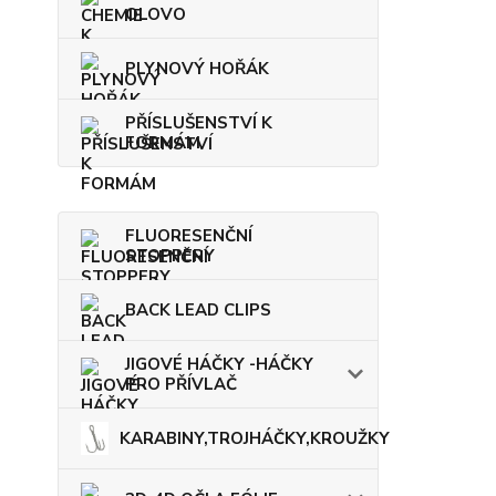
OLOVO
PLYNOVÝ HOŘÁK
PŘÍSLUŠENSTVÍ K
FORMÁM
FLUORESENČNÍ
STOPPERY
BACK LEAD CLIPS
JIGOVÉ HÁČKY -HÁČKY
PRO PŘÍVLAČ
KARABINY,TROJHÁČKY,KROUŽKY