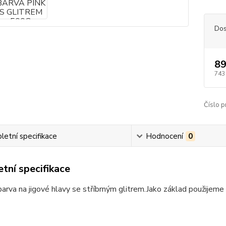
Dos
89
743
Číslo p
etní specifikace
Hodnocení
0
tní specifikace
rva na jigové hlavy se stříbrným glitrem.Jako základ použijeme č