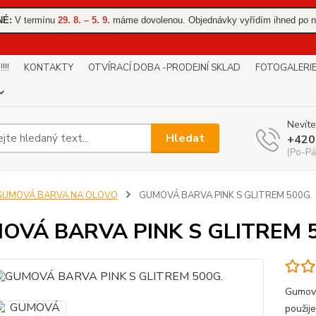
NÉ:
V termínu
29. 8. – 5. 9.
máme dovolenou. Objednávky vyřídím ihned po n
!!
KONTAKTY
OTVÍRACÍ DOBA -PRODEJNÍ SKLAD
FOTOGALERI
Nevíte
Hledat
+420
(Po-Pá
GUMOVÁ BARVA NA OLOVO
GUMOVÁ BARVA PINK S GLITREM 500G.
OVÁ BARVA PINK S GLITREM 
Gumová
použij