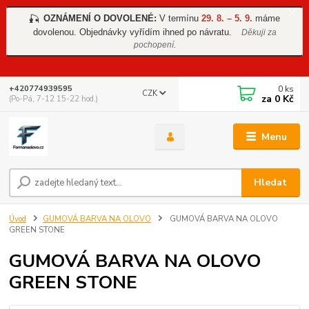
OZNÁMENÍ O DOVOLENÉ:
V termínu
29. 8. – 5. 9.
máme
🎣
dovolenou. Objednávky vyřídím ihned po návratu.
Děkuji za
pochopení.
0
ks
+420774939595
CZK
za
0 Kč
(Po-Pá, 7-12 15-22 hod.)
Menu
Hledat
Úvod
GUMOVÁ BARVA NA OLOVO
GUMOVÁ BARVA NA OLOVO
GREEN STONE
GUMOVÁ BARVA NA OLOVO
GREEN STONE