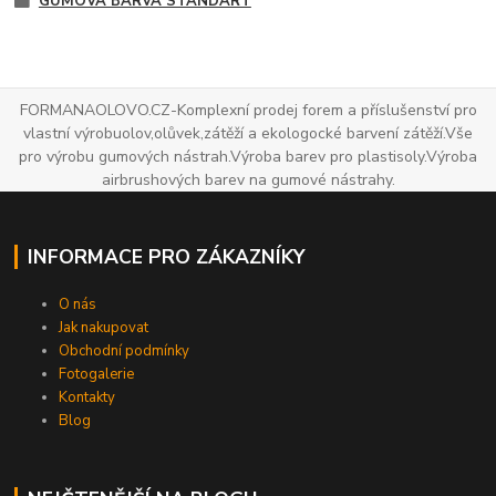
GUMOVÁ BARVA STANDART
FORMANAOLOVO.CZ-Komplexní prodej forem a příslušenství pro
vlastní výrobuolov,olůvek,zátěží a ekologocké barvení zátěží.Vše
pro výrobu gumových nástrah.Výroba barev pro plastisoly.Výroba
airbrushových barev na gumové nástrahy.
INFORMACE PRO ZÁKAZNÍKY
O nás
Jak nakupovat
Obchodní podmínky
Fotogalerie
Kontakty
Blog