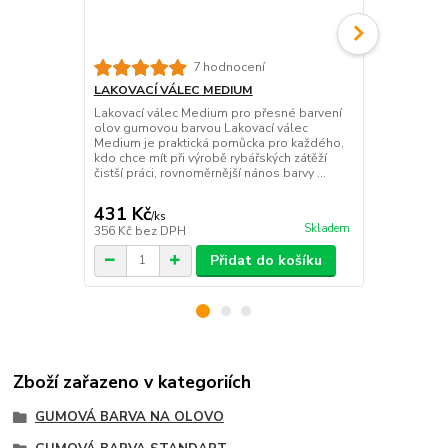
LAKOVACÍ V
7 hodnocení
Lakovací vál
LAKOVACÍ VÁLEC MEDIUM
barvení zátě
Lakovací válec Medium pro přesné barvení
vypadala čis
olov gumovou barvou Lakovací válec
rovnoměrnou
Medium je praktická pomůcka pro každého,
nepořádku? L
kdo chce mít při výrobě rybářských zátěží
pra...
čistší práci, rovnoměrnější nános barvy ...
431 Kč
799 Kč
/
ks
/
ks
Skladem
356 Kč
bez DPH
660 Kč
bez 
Přidat do košíku
Zboží zařazeno v kategoriích
GUMOVÁ BARVA NA OLOVO