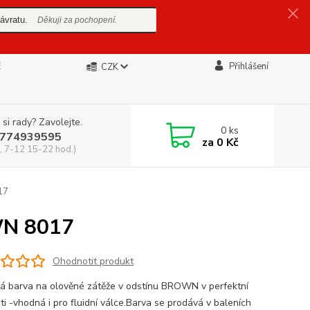
ávratu.
Děkuji za pochopení.
E
Přihlášení
CZK
 si rady? Zavolejte.
0
ks
774939595
za
0 Kč
, 7-12 15-22 hod.)
17
N 8017
Ohodnotit produkt
 barva na olověné zátěže v odstínu BROWN v perfektní
ti -vhodná i pro fluidní válce.Barva se prodává v baleních