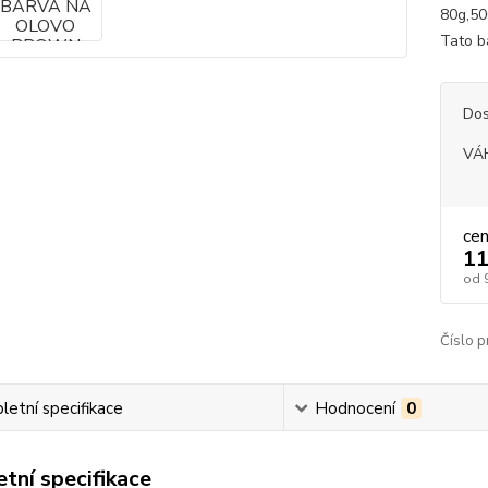
80g,50
Tato b
Dos
VÁ
ce
11
od
Číslo p
etní specifikace
Hodnocení
0
tní specifikace