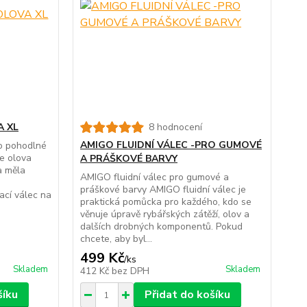
A XL
8 hodnocení
AMIGO FLUIDNÍ VÁLEC -PRO GUMOVÉ
ro pohodlné
še olova
A PRÁŠKOVÉ BARVY
a měla
AMIGO fluidní válec pro gumové a
práškové barvy AMIGO fluidní válec je
cí válec na
praktická pomůcka pro každého, kdo se
věnuje úpravě rybářských zátěží, olov a
dalších drobných komponentů. Pokud
chcete, aby byl...
499 Kč
/
ks
Skladem
Skladem
412 Kč
bez DPH
šíku
Přidat do košíku