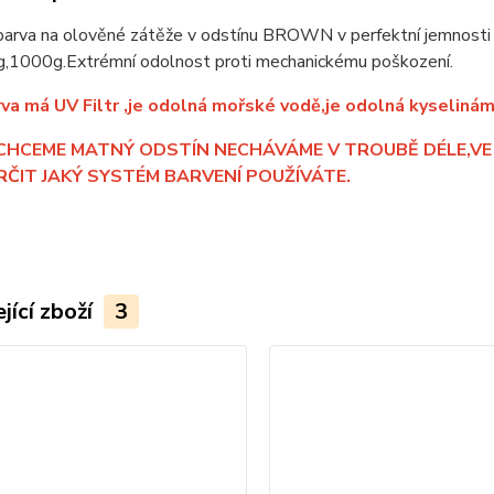
arva na olověné zátěže v odstínu BROWN v perfektní jemnosti 
,1000g.Extrémní odolnost proti mechanickému poškození.
va má UV Filtr ,je odolná mořské vodě,je odolná kyselinám 
CHCEME MATNÝ ODSTÍN NECHÁVÁME V TROUBĚ DÉLE,VE
RČIT JAKÝ SYSTÉM BARVENÍ POUŽÍVÁTE.
jící zboží
3