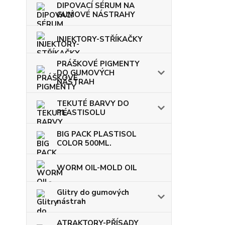
DIPOVACÍ SÉRUM NA
GUMOVÉ NÁSTRAHY
INJEKTORY-STŘÍKAČKY
PRÁŠKOVÉ PIGMENTY
DO GUMOVÝCH
NÁSTRAH
TEKUTÉ BARVY DO
PLASTISOLU
BIG PACK PLASTISOL
COLOR 500ML.
WORM OIL-MOLD OIL
Glitry do gumových
nástrah
ATRAKTORY-PŘÍSADY