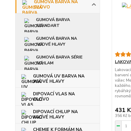
GUMOVÁ BARVA NA
OLOVO
GUMOVÁ BARVA
STANDART
GUMOVÁ BARVA NA
JIGOVÉ HLAVY
GUMOVÁ BARVA SÉRIE
LAKOVA
SCHLAM
Lakovací
barvení 
GUMOVÁ UV BARVA NA
válec Me
JIGOVÉ HLAVY
každého,
rybářskýc
DIPOVACÍ VLAS NA
rovnoměr
OLOVO
431 K
DIPOVACÍ CHLUP NA
356 Kč
b
JIGOVÉ HLAVY
CHEMIE K FORMÁM NA