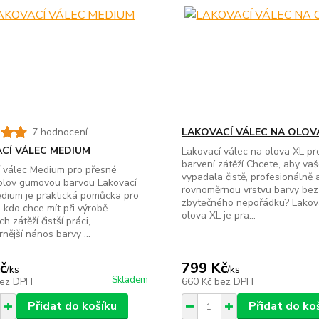
7 hodnocení
LAKOVACÍ VÁLEC NA OLOV
CÍ VÁLEC MEDIUM
Lakovací válec na olova XL p
barvení zátěží Chcete, aby va
 válec Medium pro přesné
vypadala čistě, profesionálně 
olov gumovou barvou Lakovací
rovnoměrnou vrstvu barvy bez
dium je praktická pomůcka pro
zbytečného nepořádku? Lakova
 kdo chce mít při výrobě
olova XL je pra...
h zátěží čistší práci,
nější nános barvy ...
č
799 Kč
/
ks
/
ks
Skladem
ez DPH
660 Kč
bez DPH
Přidat do košíku
Přidat do ko