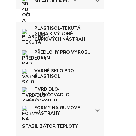
3D-4D OČI A FÓLIE
PLASTISOL-TEKUTÁ
GUMA K VÝROBĚ
GUMOVÝCH NÁSTRAH
PŘEDLOHY PRO VÝROBU
FOREM
VARNÉ SKLO PRO
PLASTISOL
TVRDIDLO-
ZMĚKČOVADLO
FORMY NA GUMOVÉ
NÁSTRAHY
STABILIZÁTOR TEPLOTY