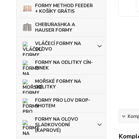
FORMY METHOD FEEDER
+ KOŠÍKY GRÁTIS
CHEBURASHKA A
HAUSER FORMY
VLÁČECÍ FORMY NA
OLOVO
FORMY NA ODLITKY CÍN-
ZINEK
MOŘSKÉ FORMY NA
ODLITKY
FORMY PRO LOV DROP-
SHOTEM
Kompl
FORMY NA OLOVO
SLADKOVODNÍ
(KAPROVÉ)
Komple