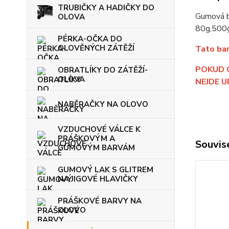
TRUBIČKY A HADIČKY DO
Gumová b
OLOVA
80g,500g
PÉRKA-OČKA DO
OLOVĚNÝCH ZÁTĚŽÍ
Tato bar
POKUD 
OBRATLÍKY DO ZÁTĚŽÍ-
OLOVA
NEJDE U
NABĚRAČKY NA OLOVO
VZDUCHOVÉ VÁLCE K
PRÁŠKOVÝM A
Souvise
GUMOVÝM BARVÁM
GUMOVÝ LAK S GLITREM
NA JIGOVÉ HLAVIČKY
PRÁŠKOVÉ BARVY NA
OLOVO