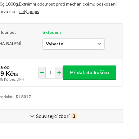
0g,1000g.Extrémní odolnost proti mechanickému poškození.
arva má...
celý popis
tupnost
Skladem
HA BALENÍ
na od
Přidat do košíku
9 Kč
/
ks
98 Kč
bez DPH
roduktu:
RL8017
Související zboží
3