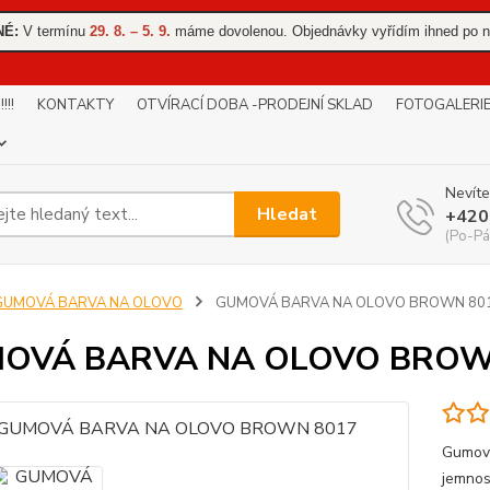
NÉ:
V termínu
29. 8. – 5. 9.
máme dovolenou. Objednávky vyřídím ihned po n
!!
KONTAKTY
OTVÍRACÍ DOBA -PRODEJNÍ SKLAD
FOTOGALERI
Nevíte
Hledat
+420
(Po-Pá
GUMOVÁ BARVA NA OLOVO
GUMOVÁ BARVA NA OLOVO BROWN 80
OVÁ BARVA NA OLOVO BROW
Gumová
jemnos