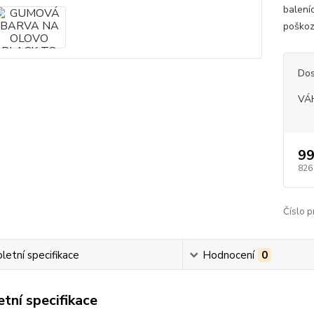
balení
poškoz
Dos
VÁ
99
826
Číslo p
etní specifikace
Hodnocení
0
tní specifikace