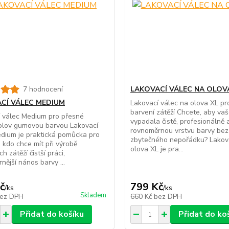
7 hodnocení
LAKOVACÍ VÁLEC NA OLOV
CÍ VÁLEC MEDIUM
Lakovací válec na olova XL p
barvení zátěží Chcete, aby va
 válec Medium pro přesné
vypadala čistě, profesionálně 
olov gumovou barvou Lakovací
rovnoměrnou vrstvu barvy bez
dium je praktická pomůcka pro
zbytečného nepořádku? Lakova
 kdo chce mít při výrobě
olova XL je pra...
h zátěží čistší práci,
nější nános barvy ...
č
799 Kč
/
ks
/
ks
Skladem
ez DPH
660 Kč
bez DPH
Přidat do košíku
Přidat do ko