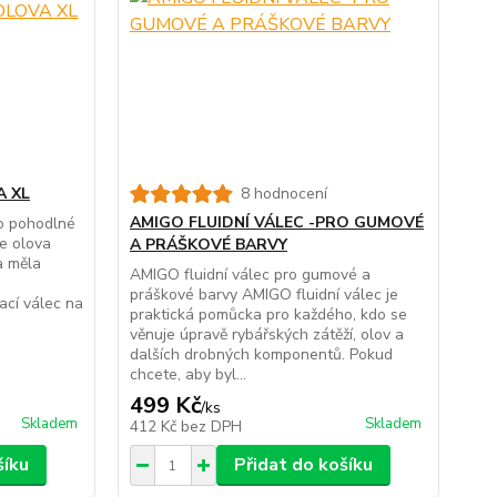
A XL
8 hodnocení
AMIGO FLUIDNÍ VÁLEC -PRO GUMOVÉ
ro pohodlné
še olova
A PRÁŠKOVÉ BARVY
a měla
AMIGO fluidní válec pro gumové a
práškové barvy AMIGO fluidní válec je
cí válec na
praktická pomůcka pro každého, kdo se
věnuje úpravě rybářských zátěží, olov a
dalších drobných komponentů. Pokud
chcete, aby byl...
499 Kč
/
ks
Skladem
Skladem
412 Kč
bez DPH
šíku
Přidat do košíku