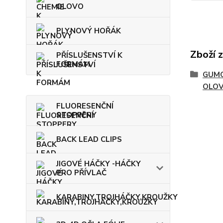
OLOVO
PLYNOVÝ HOŘÁK
Zboží 
PŘÍSLUŠENSTVÍ K
FORMÁM
GUMO
OLO
FLUORESENČNÍ
STOPPERY
BACK LEAD CLIPS
JIGOVÉ HÁČKY -HÁČKY
PRO PŘÍVLAČ
KARABINY,TROJHÁČKY,KROUŽKY