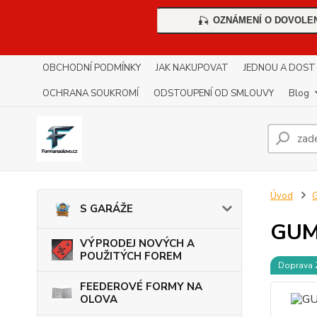
OZNÁMENÍ O DOVOLE
🎣
OBCHODNÍ PODMÍNKY
JAK NAKUPOVAT
JEDNOU A DOST !!
OCHRANA SOUKROMÍ
ODSTOUPENÍ OD SMLOUVY
Blog
Úvod
S GARÁŽE
GUM
VÝPRODEJ NOVÝCH A
POUŽITÝCH FOREM
Doprava
FEEDEROVÉ FORMY NA
OLOVA