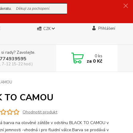
ávratu.
Děkuji za pochopení.
E
Přihlášení
CZK
 si rady? Zavolejte.
0
ks
774939595
za
0 Kč
, 7-12 15-22 hod.)
 CAMOU
K TO CAMOU
Ohodnotit produkt
 barva na olověné zátěže v odstínu BLACK TO CAMOU v
tní jemnosti -vhodná i pro fluidní válce.Barva se prodává v