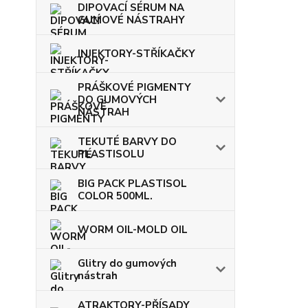
DIPOVACÍ SÉRUM NA
GUMOVÉ NÁSTRAHY
INJEKTORY-STŘÍKAČKY
PRÁŠKOVÉ PIGMENTY
DO GUMOVÝCH
NÁSTRAH
TEKUTÉ BARVY DO
PLASTISOLU
BIG PACK PLASTISOL
COLOR 500ML.
WORM OIL-MOLD OIL
Glitry do gumových
nástrah
ATRAKTORY-PŘÍSADY