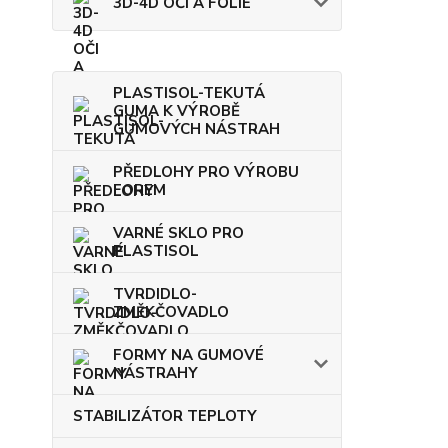
3D-4D OČI A FÓLIE
PLASTISOL-TEKUTÁ
GUMA K VÝROBĚ
GUMOVÝCH NÁSTRAH
PŘEDLOHY PRO VÝROBU
FOREM
VARNÉ SKLO PRO
PLASTISOL
TVRDIDLO-
ZMĚKČOVADLO
FORMY NA GUMOVÉ
NÁSTRAHY
STABILIZÁTOR TEPLOTY