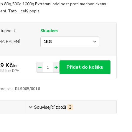
ch 80g,500g,1000g.Extrémní odolnost proti mechanickému
ení. Tato...
celý popis
tupnost
Skladem
HA BALENÍ
9 Kč
/
ks
Přidat do košíku
 Kč
bez DPH
roduktu:
RL9005/6016
Související zboží
3