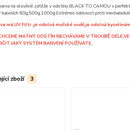
arva na olověné zátěže v odstínu BLACK TO CAMOU v perfektn
v baleních 80g,500g,1000g.Extrémní odolnost proti mechanické
va má UV Filtr ,je odolná mořské vodě,je odolná kyselinám 
CHCEME MATNÝ ODSTÍN NECHÁVÁME V TROUBĚ DÉLE,VE
RČIT JAKÝ SYSTÉM BARVENÍ POUŽÍVÁTE.
jící zboží
3