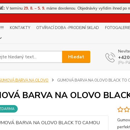
NÉ:
V termínu
29. 8. – 5. 9.
máme dovolenou. Objednávky vyřídím ihned po n
!!
KONTAKTY
OTVÍRACÍ DOBA -PRODEJNÍ SKLAD
FOTOGALERI
Nevíte
Hledat
+420
(Po-Pá
GUMOVÁ BARVA NA OLOVO
GUMOVÁ BARVA NA OLOVO BLACK TO
OVÁ BARVA NA OLOVO BLAC
 ZDARMA
Gumová
perfek