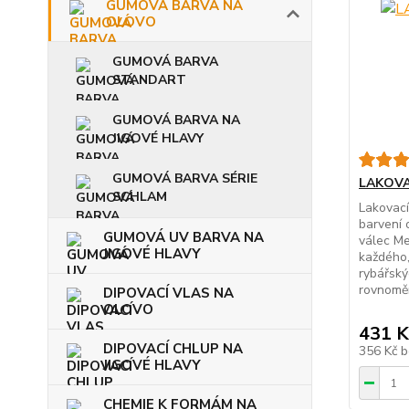
GUMOVÁ BARVA NA
OLOVO
GUMOVÁ BARVA
STANDART
GUMOVÁ BARVA NA
JIGOVÉ HLAVY
GUMOVÁ BARVA SÉRIE
LAKOVA
SCHLAM
Lakovací
barvení 
GUMOVÁ UV BARVA NA
válec Me
JIGOVÉ HLAVY
každého,
rybářskýc
rovnoměr
DIPOVACÍ VLAS NA
OLOVO
431 K
DIPOVACÍ CHLUP NA
356 Kč
b
JIGOVÉ HLAVY
CHEMIE K FORMÁM NA