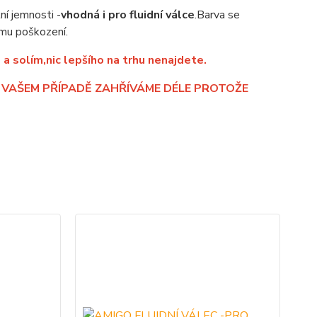
í jemnosti -
vhodná i pro fluidní válce
.Barva se
mu poškození.
a solím,nic lepšího na trhu nenajdete.
 VAŠEM PŘÍPADĚ ZAHŘÍVÁME DÉLE PROTOŽE