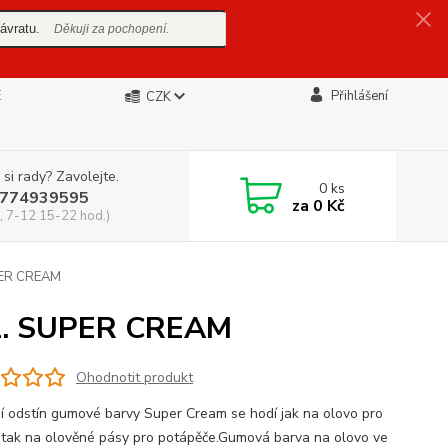
ávratu.
Děkuji za pochopení.
E
Přihlášení
CZK
 si rady? Zavolejte.
0
ks
774939595
za
0 Kč
, 7-12 15-22 hod.)
ER CREAM
. SUPER CREAM
Ohodnotit produkt
í odstín gumové barvy Super Cream se hodí jak na olovo pro
 tak na olověné pásy pro potápěče.Gumová barva na olovo ve