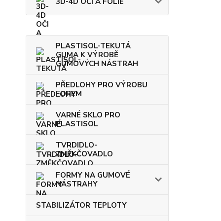
3D-4D OČI A FÓLIE
PLASTISOL-TEKUTÁ
GUMA K VÝROBĚ
GUMOVÝCH NÁSTRAH
PŘEDLOHY PRO VÝROBU
FOREM
VARNÉ SKLO PRO
PLASTISOL
TVRDIDLO-
ZMĚKČOVADLO
FORMY NA GUMOVÉ
NÁSTRAHY
STABILIZÁTOR TEPLOTY