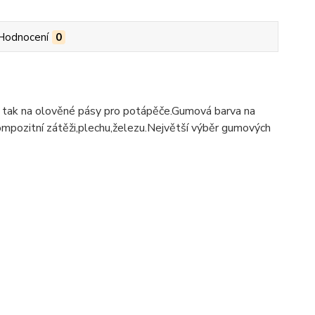
Hodnocení
0
e tak na olověné pásy pro potápěče.Gumová barva na
mpozitní zátěži,plechu,železu.Největší výběr gumových