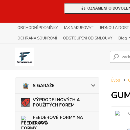
OZNÁMENÍ O DOVOLE
🎣
OBCHODNÍ PODMÍNKY
JAK NAKUPOVAT
JEDNOU A DOST !!
OCHRANA SOUKROMÍ
ODSTOUPENÍ OD SMLOUVY
Blog
Úvod
S GARÁŽE
GUM
VÝPRODEJ NOVÝCH A
POUŽITÝCH FOREM
FEEDEROVÉ FORMY NA
OLOVA