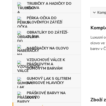
TRUBIČKY A HADIČKY DO
OLOVA
Kompl
PÉRKA-OČKA DO
OLOVĚNÝCH ZÁTĚŽÍ
Komple
OBRATLÍKY DO ZÁTĚŽÍ-
OLOVA
Luxusní o
olovo ve
NABĚRAČKY NA OLOVO
barev v Č
VZDUCHOVÉ VÁLCE K
PRÁŠKOVÝM A
GUMOVÝM BARVÁM
GUMOVÝ LAK S GLITREM
NA JIGOVÉ HLAVIČKY
PRÁŠKOVÉ BARVY NA
OLOVO
Zboží 