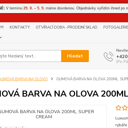
NÉ:
V termínu
29. 8. – 5. 9.
máme dovolenou. Objednávky vyřídím ihned po n
!!
KONTAKTY
OTVÍRACÍ DOBA -PRODEJNÍ SKLAD
FOTOGALERI
Nevíte
Hledat
+420
(Po-Pá
GUMOVÁ BARVA NA OLOVO
GUMOVÁ BARVA NA OLOVA 200ML. SUP
OVÁ BARVA NA OLOVA 200ML
Luxusn
rybáře