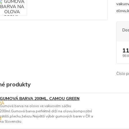
vakuov
olovu,k
Dos
11
98 
Číslo p
é produkty
GUMOVÁ BARVA 200ML. CAMOU GREEN
Gumová barva na olovo ve vakuovém sáčku
200ml.Gumová barva perfektně drží na olovu,kompozitní
zátěži,plechu,železu.Největší výběr gumových barev v ČR a
na Slovensku.