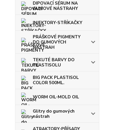
DIPOVACÍ SÉRUM NA
GUMOVÉ NÁSTRAHY
INJEKTORY-STŘÍKAČKY
PRÁŠKOVÉ PIGMENTY
DO GUMOVÝCH
NÁSTRAH
TEKUTÉ BARVY DO
PLASTISOLU
BIG PACK PLASTISOL
COLOR 500ML.
WORM OIL-MOLD OIL
Glitry do gumových
nástrah
ATRAKTORY-PŘÍSADY