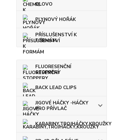
OLOVO
PLYNOVÝ HOŘÁK
PŘÍSLUŠENSTVÍ K
FORMÁM
FLUORESENČNÍ
STOPPERY
BACK LEAD CLIPS
JIGOVÉ HÁČKY -HÁČKY
PRO PŘÍVLAČ
KARABINY,TROJHÁČKY,KROUŽKY