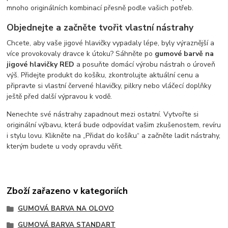
mnoho originálních kombinací přesně podle vašich potřeb.
Objednejte a začněte tvořit vlastní nástrahy
Chcete, aby vaše jigové hlavičky vypadaly lépe, byly výraznější a
více provokovaly dravce k útoku? Sáhněte po
gumové barvě na
jigové hlavičky RED
a posuňte domácí výrobu nástrah o úroveň
výš. Přidejte produkt do košíku, zkontrolujte aktuální cenu a
připravte si vlastní červené hlavičky, pilkry nebo vláčecí doplňky
ještě před další výpravou k vodě.
Nenechte své nástrahy zapadnout mezi ostatní. Vytvořte si
originální výbavu, která bude odpovídat vašim zkušenostem, revíru
i stylu lovu. Klikněte na „Přidat do košíku“ a začněte ladit nástrahy,
kterým budete u vody opravdu věřit.
Zboží zařazeno v kategoriích
GUMOVÁ BARVA NA OLOVO
GUMOVÁ BARVA STANDART