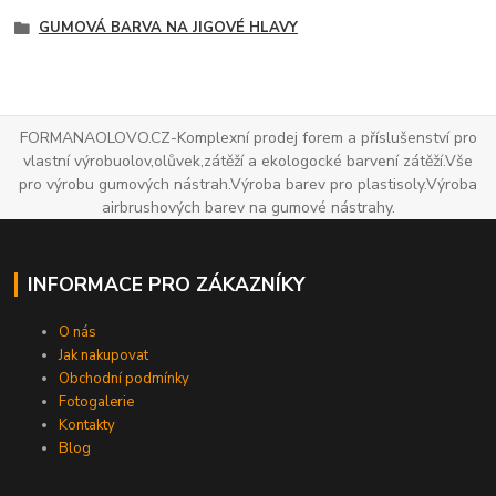
GUMOVÁ BARVA NA JIGOVÉ HLAVY
FORMANAOLOVO.CZ-Komplexní prodej forem a příslušenství pro
vlastní výrobuolov,olůvek,zátěží a ekologocké barvení zátěží.Vše
pro výrobu gumových nástrah.Výroba barev pro plastisoly.Výroba
airbrushových barev na gumové nástrahy.
INFORMACE PRO ZÁKAZNÍKY
O nás
Jak nakupovat
Obchodní podmínky
Fotogalerie
Kontakty
Blog