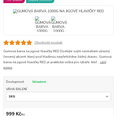
TOP produkt
Doprava ZDARMA
Ohodnotit produkt
Gumová barva na jigové hlavičky RED Dodejte svým nástrahám výrazný
červený akcent, který pod hladinou nepřehlédne žádný dravec. Gumová
barva na jigové hlavičky RED je praktická volba pro rybáře, kteř...
celý
popis
Dostupnost
Skladem
VÁHA BALENÍ
999 Kč
/
ks