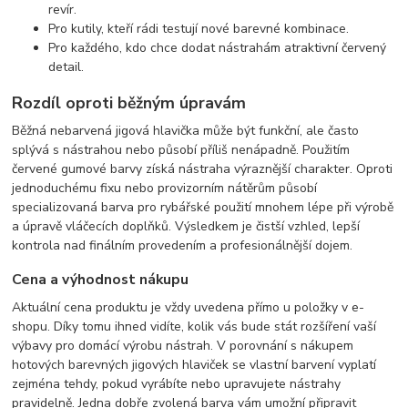
revír.
Pro kutily, kteří rádi testují nové barevné kombinace.
Pro každého, kdo chce dodat nástrahám atraktivní červený
detail.
Rozdíl oproti běžným úpravám
Běžná nebarvená jigová hlavička může být funkční, ale často
splývá s nástrahou nebo působí příliš nenápadně. Použitím
červené gumové barvy získá nástraha výraznější charakter. Oproti
jednoduchému fixu nebo provizorním nátěrům působí
specializovaná barva pro rybářské použití mnohem lépe při výrobě
a úpravě vláčecích doplňků. Výsledkem je čistší vzhled, lepší
kontrola nad finálním provedením a profesionálnější dojem.
Cena a výhodnost nákupu
Aktuální cena produktu je vždy uvedena přímo u položky v e-
shopu. Díky tomu ihned vidíte, kolik vás bude stát rozšíření vaší
výbavy pro domácí výrobu nástrah. V porovnání s nákupem
hotových barevných jigových hlaviček se vlastní barvení vyplatí
zejména tehdy, pokud vyrábíte nebo upravujete nástrahy
pravidelně. Jedna dobře zvolená barva vám umožní připravit