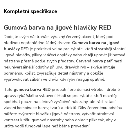
Kompletní specifikace
Gumová barva na jigové hlavičky RED
Dodejte svým nástrahám výrazný červený akcent, který pod
hladinou nepřehlédne žádný dravec.
Gumová barva na jigové
hlavičky
RED je praktická volba pro rybáře, kteří si vyrábějí vlastní
jigové hlavičky, pilkry, vláčecí doplňky nebo chtějí upravit již hotové
nástrahy přesně podle svých představ. Červená barva patří mezi
nejuniverzálnější odstíny při lovu dravých ryb – skvěle imituje
poraněnou kořist, zvýrazňuje detail nástrahy a dokáže
vyprovokovat záběr i ve chvíli, kdy ryby reagují opatrně.
Tato
gumová barva RED
je ideální pro domácí výrobu i drobné
úpravy rybářského vybavení. Hodí se pro rybáře, kteří nechtějí
spoléhat pouze na sériově vyráběné nástrahy, ale rádi si ladí
vlastní kombinace barev, tvarů a efektů. Díky červenému odstínu
můžete zvýraznit hlavičku jigové nástrahy, vytvořit atraktivní
kontrast k tělu gumové nástrahy nebo doladit pilkr tak, aby v
určité vodě fungoval lépe než běžné provedení.