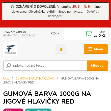
OZNÁMENÍ O DOVOLENÉ:
V termínu
29. 8. – 5. 9.
máme
🎣
dovolenou. Objednávky vyřídím ihned po návratu.
Děkuji za
pochopení.
0
ks
+420774939595
CZK
za
0 Kč
(Po-Pá, 7-12 15-22 hod.)
Menu
Hledat
Úvod
GUMOVÁ BARVA NA OLOVO
GUMOVÁ BARVA 1000G NA
JIGOVÉ HLAVIČKY RED
GUMOVÁ BARVA 1000G NA
JIGOVÉ HLAVIČKY RED