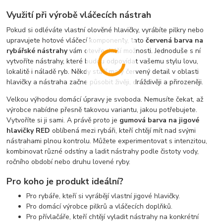
Využití při výrobě vláčecích nástrah
Pokud si odléváte vlastní olověné hlavičky, vyrábíte pilkry nebo
upravujete hotové vláčecí komponenty, tato
červená barva na
rybářské nástrahy
vám otevře další možnosti. Jednoduše s ní
vytvoříte nástrahy, které budou odpovídat vašemu stylu lovu,
lokalitě i náladě ryb. Někdy stačí malý červený detail v oblasti
hlavičky a nástraha začne působit živěji, dráždivěji a přirozeněji.
Velkou výhodou domácí úpravy je svoboda. Nemusíte čekat, až
výrobce nabídne přesně takovou variantu, jakou potřebujete.
Vytvoříte si ji sami. A právě proto je
gumová barva na jigové
hlavičky RED
oblíbená mezi rybáři, kteří chtějí mít nad svými
nástrahami plnou kontrolu. Můžete experimentovat s intenzitou,
kombinovat různé odstíny a ladit nástrahy podle čistoty vody,
ročního období nebo druhu lovené ryby.
Pro koho je produkt ideální?
Pro rybáře, kteří si vyrábějí vlastní jigové hlavičky.
Pro domácí výrobce pilkrů a vláčecích doplňků.
Pro přívlačáře, kteří chtějí vyladit nástrahy na konkrétní