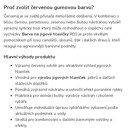
Proč zvolit červenou gumovou barvu?
Červená je ve světě přívlače mimořádně oblíbená. V kombinaci s
bílou, černou, perleťovou, zelenou nebo žlutou nástrahou vytváří
výrazný optický bod, který může rozhodnout o úspěchu celé
vycházky.
Barva na jigové hlavičky
RED je proto skvělým
pomocníkem při lovu candátů, okounů, štik i dalších dravců, kteří
reagují na agresivnější barevné podněty.
Hlavní výhody produktu
Výrazný červený odstín pro atraktivní vzhled jigových
hlaviček.
Vhodná pro
výrobu jigových hlaviček
, pilkrů a dalších
vláčecích doplňků.
Pomáhá zvýraznit nástrahu a vytvořit efekt poraněné rybky.
Praktická pro domácí kutily, výrobce nástrah i zkušené
rybáře.
Umožňuje individuální úpravu rybářského vybavení podle
aktuálních podmínek u vody.
Skvělá pro kombinování s dalšími barevnými odstíny a
efekty.