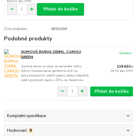
826 Kč
bez DPH
Přidat do košíku
Číslo produktu:
RED1000
Podobné produkty
GUMOVÁ BARVA 200ML. CAMOU
Skladem
GREEN
Gumová barva na olovo ve vakuovém sáčku
119 Kč
/
ks
200ml.Gumová barva perfektně drží na
98 Kč
bez DPH
olovu,kompozitní zátěži,plechu,železu.Největší
výběr gumových barev v ČR a na Slovensku.
Přidat do košíku
Kompletní specifikace
Hodnocení
9