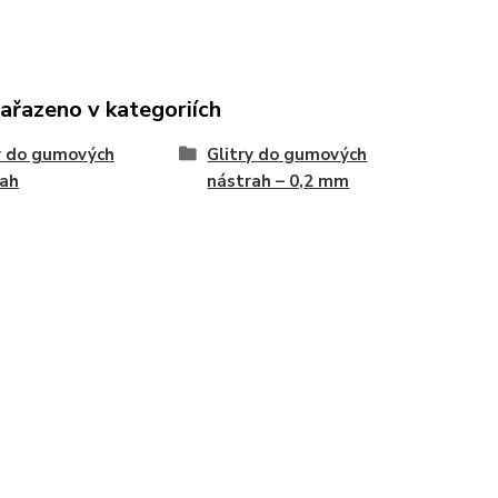
zařazeno v kategoriích
y do gumových
Glitry do gumových
rah
nástrah – 0,2 mm