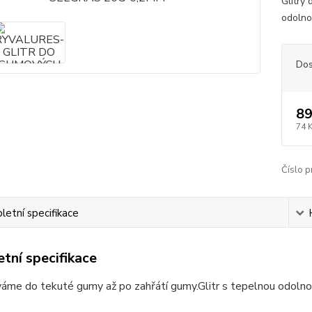
Glitry
odolno
Dos
89
74 
Číslo p
etní specifikace
tní specifikace
váme do tekuté gumy až po zahřátí gumy.Glitr s tepelnou odolno