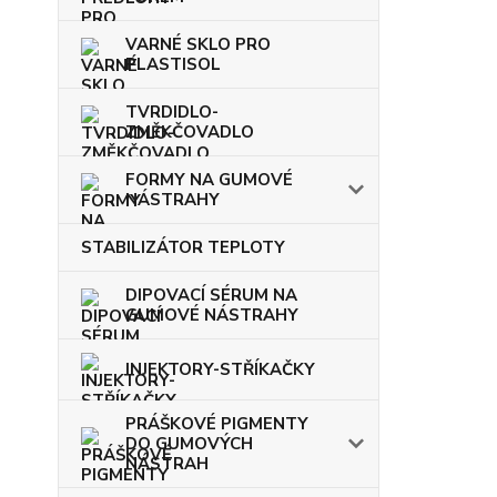
VARNÉ SKLO PRO
PLASTISOL
TVRDIDLO-
ZMĚKČOVADLO
FORMY NA GUMOVÉ
NÁSTRAHY
STABILIZÁTOR TEPLOTY
DIPOVACÍ SÉRUM NA
GUMOVÉ NÁSTRAHY
INJEKTORY-STŘÍKAČKY
PRÁŠKOVÉ PIGMENTY
DO GUMOVÝCH
NÁSTRAH