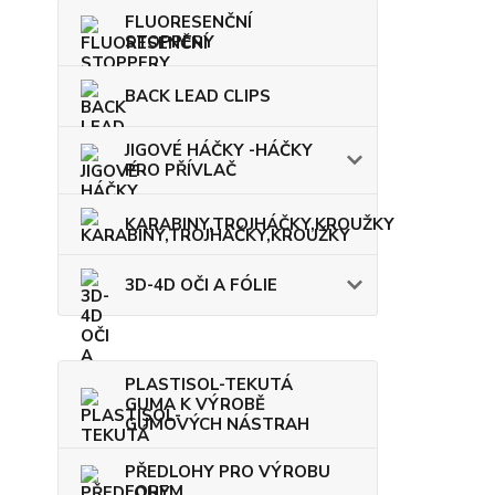
FLUORESENČNÍ
STOPPERY
BACK LEAD CLIPS
JIGOVÉ HÁČKY -HÁČKY
PRO PŘÍVLAČ
KARABINY,TROJHÁČKY,KROUŽKY
3D-4D OČI A FÓLIE
PLASTISOL-TEKUTÁ
GUMA K VÝROBĚ
GUMOVÝCH NÁSTRAH
PŘEDLOHY PRO VÝROBU
FOREM