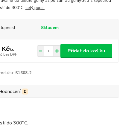
 dáváme do tekuté gumy až po zahřátí gumy.Glitr s tepelnou
stí do 300°C.
celý popis
tupnost
Skladem
 Kč
/
ks
Přidat do košíku
Kč
bez DPH
roduktu:
S1608-2
Hodnocení
0
stí do 300°C.