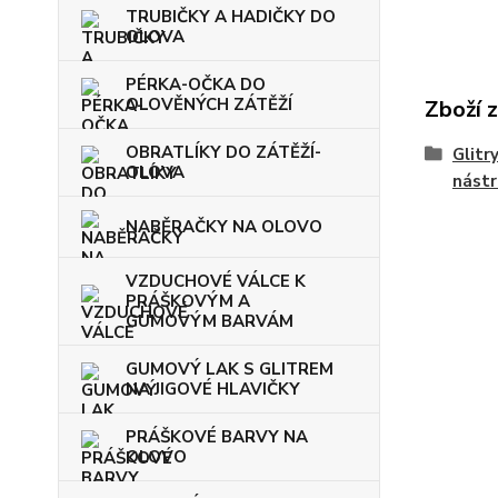
TRUBIČKY A HADIČKY DO
OLOVA
PÉRKA-OČKA DO
OLOVĚNÝCH ZÁTĚŽÍ
Zboží 
OBRATLÍKY DO ZÁTĚŽÍ-
Glitr
OLOVA
nást
NABĚRAČKY NA OLOVO
VZDUCHOVÉ VÁLCE K
PRÁŠKOVÝM A
GUMOVÝM BARVÁM
GUMOVÝ LAK S GLITREM
NA JIGOVÉ HLAVIČKY
PRÁŠKOVÉ BARVY NA
OLOVO