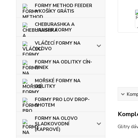
FORMY METHOD FEEDER
+ KOŠÍKY GRÁTIS
CHEBURASHKA A
HAUSER FORMY
VLÁČECÍ FORMY NA
OLOVO
FORMY NA ODLITKY CÍN-
ZINEK
MOŘSKÉ FORMY NA
ODLITKY
Kompl
FORMY PRO LOV DROP-
SHOTEM
Komple
FORMY NA OLOVO
SLADKOVODNÍ
Glitry dá
(KAPROVÉ)