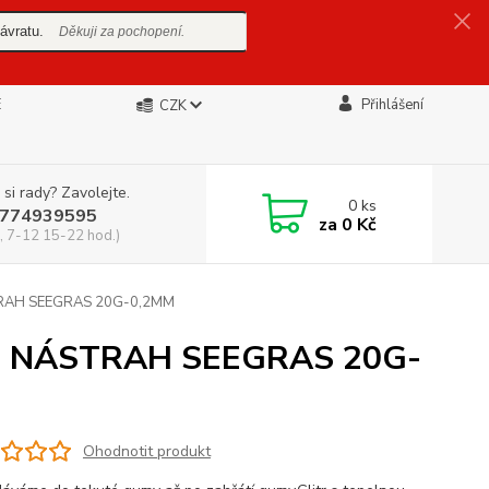
ávratu.
Děkuji za pochopení.
E
Přihlášení
CZK
 si rady? Zavolejte.
0
ks
774939595
za
0 Kč
, 7-12 15-22 hod.)
AH SEEGRAS 20G-0,2MM
 NÁSTRAH SEEGRAS 20G-
Ohodnotit produkt