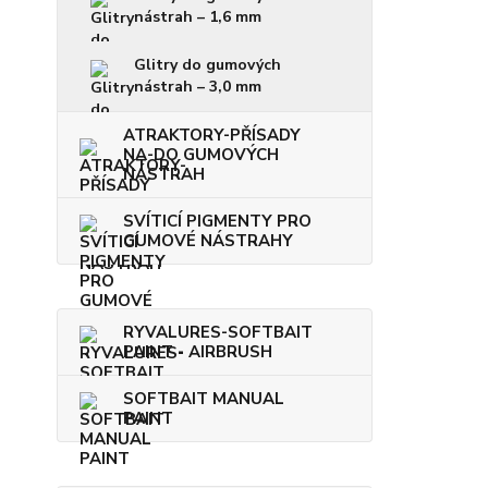
nástrah – 1,6 mm
Glitry do gumových
nástrah – 3,0 mm
ATRAKTORY-PŘÍSADY
NA-DO GUMOVÝCH
NÁSTRAH
SVÍTICÍ PIGMENTY PRO
GUMOVÉ NÁSTRAHY
RYVALURES-SOFTBAIT
PAINT - AIRBRUSH
SOFTBAIT MANUAL
PAINT