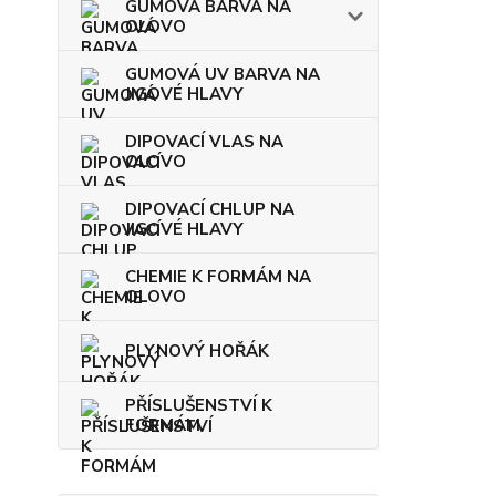
GUMOVÁ BARVA NA
OLOVO
GUMOVÁ UV BARVA NA
JIGOVÉ HLAVY
DIPOVACÍ VLAS NA
OLOVO
DIPOVACÍ CHLUP NA
JIGOVÉ HLAVY
CHEMIE K FORMÁM NA
OLOVO
PLYNOVÝ HOŘÁK
PŘÍSLUŠENSTVÍ K
FORMÁM