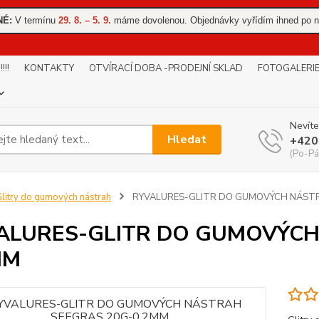
NÉ:
V termínu
29. 8. – 5. 9.
máme dovolenou. Objednávky vyřídím ihned po n
!!
KONTAKTY
OTVÍRACÍ DOBA -PRODEJNÍ SKLAD
FOTOGALERI
Nevíte
Hledat
+420
(Po-Pá
litry do gumových nástrah
RYVALURES-GLITR DO GUMOVÝCH NÁSTR
ALURES-GLITR DO GUMOVÝCH
MM