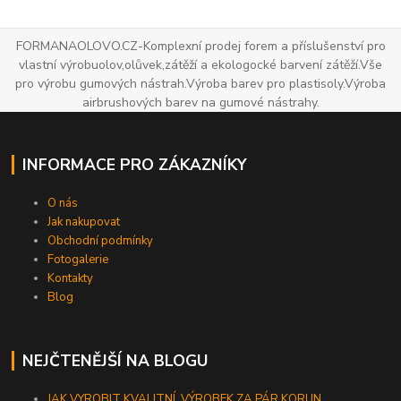
FORMANAOLOVO.CZ-Komplexní prodej forem a příslušenství pro
vlastní výrobuolov,olůvek,zátěží a ekologocké barvení zátěží.Vše
pro výrobu gumových nástrah.Výroba barev pro plastisoly.Výroba
airbrushových barev na gumové nástrahy.
INFORMACE PRO ZÁKAZNÍKY
O nás
Jak nakupovat
Obchodní podmínky
Fotogalerie
Kontakty
Blog
NEJČTENĚJŠÍ NA BLOGU
JAK VYROBIT KVALITNÍ VÝROBEK ZA PÁR KORUN