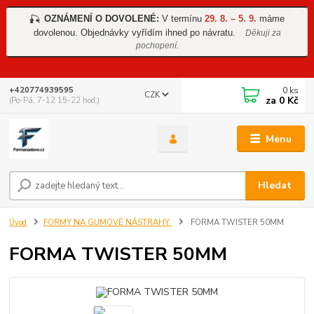
OZNÁMENÍ O DOVOLENÉ:
V termínu
29. 8. – 5. 9.
máme
🎣
dovolenou. Objednávky vyřídím ihned po návratu.
Děkuji za
pochopení.
0
ks
+420774939595
CZK
za
0 Kč
(Po-Pá, 7-12 15-22 hod.)
Menu
Hledat
Úvod
FORMY NA GUMOVÉ NÁSTRAHY
FORMA TWISTER 50MM
FORMA TWISTER 50MM