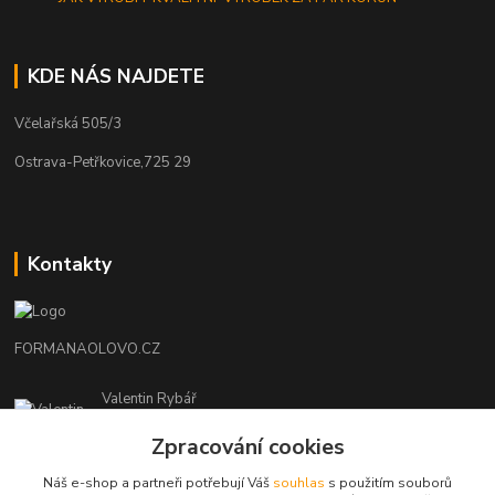
KDE NÁS NAJDETE
Včelařská 505/3
Ostrava-Petřkovice,725 29
Kontakty
FORMANAOLOVO.CZ
Valentin Rybář
+420774939595
Zpracování cookies
(Po-Pá, 7-12 15-22 hod.)
Náš e-shop a partneři potřebují Váš
souhlas
s použitím souborů
ryvafishing@gmail.com