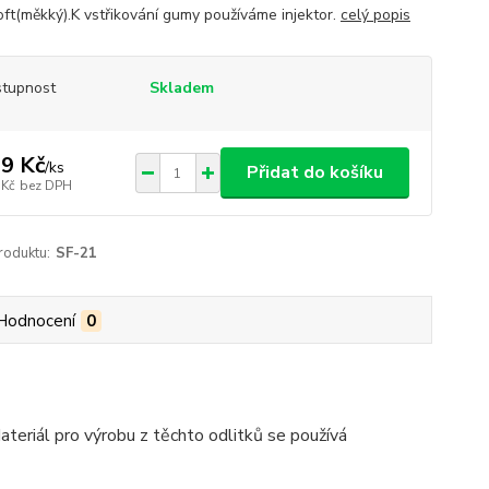
oft(měkký).K vstřikování gumy používáme injektor.
celý popis
tupnost
Skladem
9 Kč
/
ks
Přidat do košíku
 Kč
bez DPH
roduktu:
SF-21
Hodnocení
0
eriál pro výrobu z těchto odlitků se používá