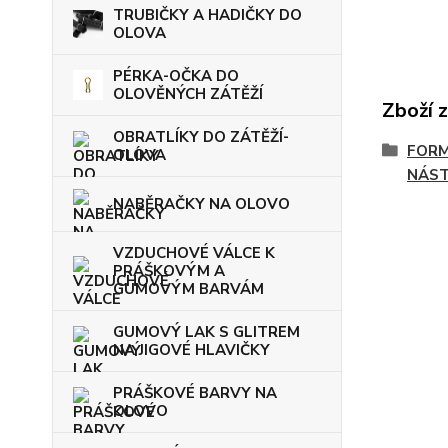
TRUBIČKY A HADIČKY DO
OLOVA
PÉRKA-OČKA DO
OLOVĚNÝCH ZÁTĚŽÍ
Zboží 
OBRATLÍKY DO ZÁTĚŽÍ-
FORM
OLOVA
NÁS
NABĚRAČKY NA OLOVO
VZDUCHOVÉ VÁLCE K
PRÁŠKOVÝM A
GUMOVÝM BARVÁM
GUMOVÝ LAK S GLITREM
NA JIGOVÉ HLAVIČKY
PRÁŠKOVÉ BARVY NA
OLOVO