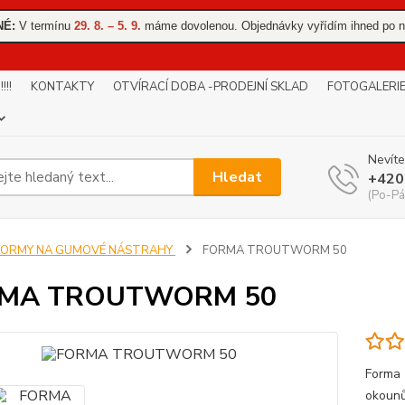
NÉ:
V termínu
29. 8. – 5. 9.
máme dovolenou. Objednávky vyřídím ihned po n
!!
KONTAKTY
OTVÍRACÍ DOBA -PRODEJNÍ SKLAD
FOTOGALERI
Nevíte
Hledat
+420
(Po-Pá
FORMY NA GUMOVÉ NÁSTRAHY
FORMA TROUTWORM 50
MA TROUTWORM 50
Forma 
okounů