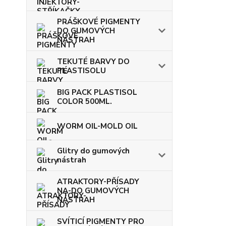
PRÁŠKOVÉ PIGMENTY
DO GUMOVÝCH
NÁSTRAH
TEKUTÉ BARVY DO
PLASTISOLU
BIG PACK PLASTISOL
COLOR 500ML.
WORM OIL-MOLD OIL
Glitry do gumových
nástrah
ATRAKTORY-PŘÍSADY
NA-DO GUMOVÝCH
NÁSTRAH
SVÍTICÍ PIGMENTY PRO