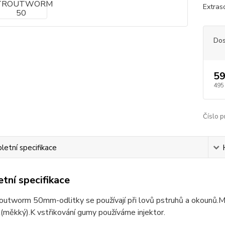
Extras
Dos
59
495
Číslo p
etní specifikace
tní specifikace
utworm 50mm-odlitky se používají při lovů pstruhů a okounů.Mat
(měkký).K vstřikování gumy používáme injektor.