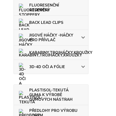
FLUORESENČNÍ
STOPPERY
BACK LEAD CLIPS
JIGOVÉ HÁČKY -HÁČKY
PRO PŘÍVLAČ
KARABINY,TROJHÁČKY,KROUŽKY
3D-4D OČI A FÓLIE
PLASTISOL-TEKUTÁ
GUMA K VÝROBĚ
GUMOVÝCH NÁSTRAH
PŘEDLOHY PRO VÝROBU
FOREM