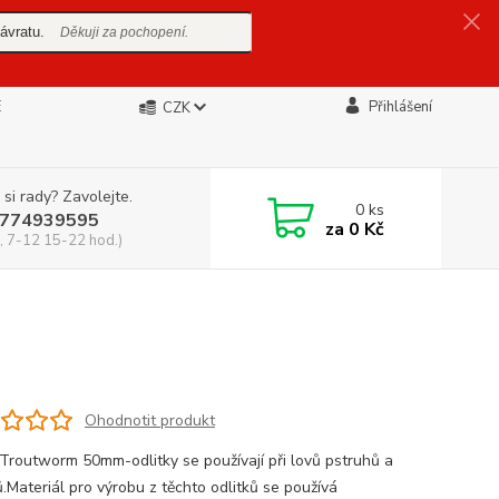
ávratu.
Děkuji za pochopení.
E
Přihlášení
CZK
 si rady? Zavolejte.
0
ks
774939595
za
0 Kč
, 7-12 15-22 hod.)
Ohodnotit produkt
Troutworm 50mm-odlitky se používají při lovů pstruhů a
.Materiál pro výrobu z těchto odlitků se používá