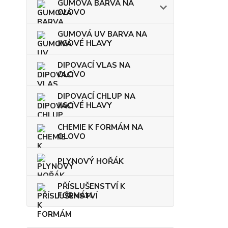
GUMOVÁ BARVA NA
OLOVO
GUMOVÁ UV BARVA NA
JIGOVÉ HLAVY
DIPOVACÍ VLAS NA
OLOVO
DIPOVACÍ CHLUP NA
JIGOVÉ HLAVY
CHEMIE K FORMÁM NA
OLOVO
PLYNOVÝ HOŘÁK
PŘÍSLUŠENSTVÍ K
FORMÁM