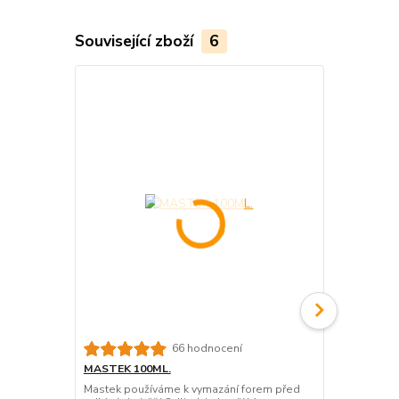
Související zboží
6
66 hodnocení
MASTEK 100ML.
MASTEK 20
Mastek používáme k vymazání forem před
Mastek použ