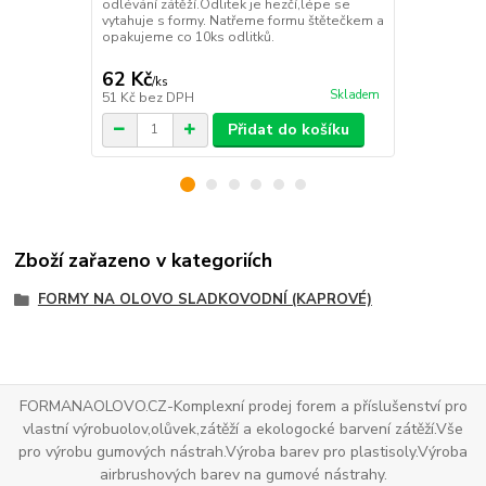
odlévání zátěží.Odlitek je hezčí,lépe se
odlévání zát
vytahuje s formy. Natřeme formu štětečkem a
vytahuje s f
opakujeme co 10ks odlitků.
opakujeme co
62 Kč
106 Kč
/
ks
/
ks
Skladem
51 Kč
bez DPH
88 Kč
bez D
Přidat do košíku
Zboží zařazeno v kategoriích
FORMY NA OLOVO SLADKOVODNÍ (KAPROVÉ)
FORMANAOLOVO.CZ-Komplexní prodej forem a příslušenství pro
vlastní výrobuolov,olůvek,zátěží a ekologocké barvení zátěží.Vše
pro výrobu gumových nástrah.Výroba barev pro plastisoly.Výroba
airbrushových barev na gumové nástrahy.