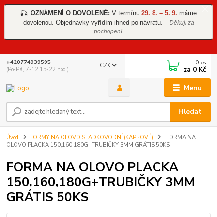
OZNÁMENÍ O DOVOLENÉ:
V termínu
29. 8. – 5. 9.
máme
🎣
dovolenou. Objednávky vyřídím ihned po návratu.
Děkuji za
pochopení.
0
ks
+420774939595
CZK
za
0 Kč
(Po-Pá, 7-12 15-22 hod.)
Menu
Hledat
Úvod
FORMY NA OLOVO SLADKOVODNÍ (KAPROVÉ)
FORMA NA
OLOVO PLACKA 150,160,180G+TRUBIČKY 3MM GRÁTIS 50KS
FORMA NA OLOVO PLACKA
150,160,180G+TRUBIČKY 3MM
GRÁTIS 50KS