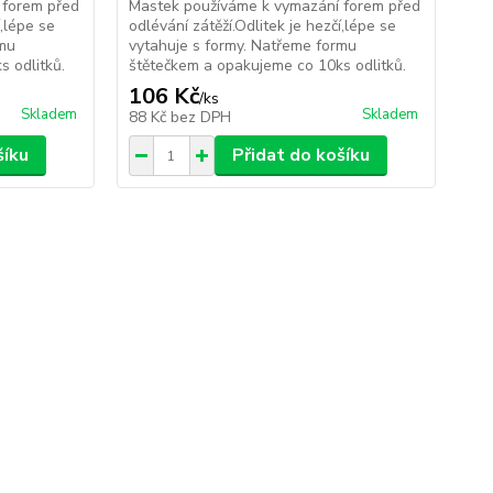
 forem před
Mastek používáme k vymazání forem před
Na
í,lépe se
odlévání zátěží.Odlitek je hezčí,lépe se
50
rmu
vytahuje s formy. Natřeme formu
ZÁ
 odlitků.
štětečkem a opakujeme co 10ks odlitků.
106 Kč
6
/
ks
Skladem
Skladem
88 Kč
bez DPH
57
šíku
Přidat do košíku