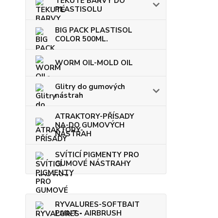
TEKUTÉ BARVY DO
PLASTISOLU
BIG PACK PLASTISOL
COLOR 500ML.
WORM OIL-MOLD OIL
Glitry do gumových
nástrah
ATRAKTORY-PŘÍSADY
NA-DO GUMOVÝCH
NÁSTRAH
SVÍTICÍ PIGMENTY PRO
GUMOVÉ NÁSTRAHY
RYVALURES-SOFTBAIT
PAINT - AIRBRUSH