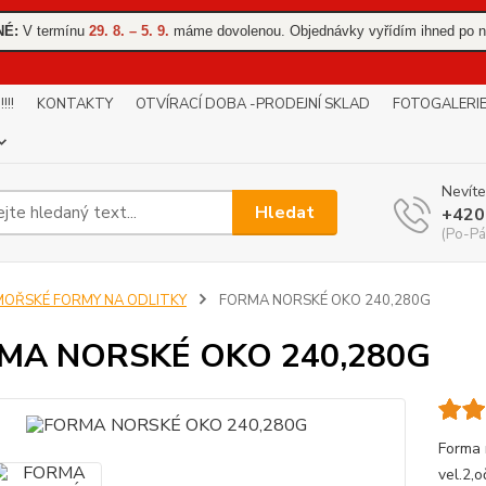
NÉ:
V termínu
29. 8. – 5. 9.
máme dovolenou. Objednávky vyřídím ihned po n
!!
KONTAKTY
OTVÍRACÍ DOBA -PRODEJNÍ SKLAD
FOTOGALERI
Nevíte
Hledat
+420
(Po-Pá
MOŘSKÉ FORMY NA ODLITKY
FORMA NORSKÉ OKO 240,280G
MA NORSKÉ OKO 240,280G
Forma 
vel.2,