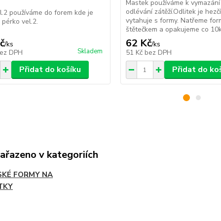
Mastek používáme k vymazání
odlévání zátěží.Odlitek je hezč
l.2 používáme do forem kde je
vytahuje s formy. Natřeme fo
pérko vel.2.
štětečkem a opakujeme co 10ks
č
62 Kč
/
ks
/
ks
Skladem
ez DPH
51 Kč
bez DPH
Přidat do košíku
Přidat do ko
zařazeno v kategoriích
KÉ FORMY NA
TKY