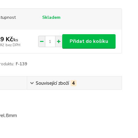
tupnost
Skladem
9 Kč
/
ks
Přidat do košíku
 Kč
bez DPH
roduktu:
F-139
Související zboží
4
 vel.8mm