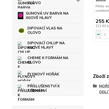
OLOVO
Pérko ve
uvedené 
GUMOVÁ UV BARVA NA
JIGOVÉ HLAVY
255 K
211 Kč
b
DIPOVACÍ VLAS NA
OLOVO
DIPOVACÍ CHLUP NA
JIGOVÉ HLAVY
CHEMIE K FORMÁM NA
OLOVO
PLYNOVÝ HOŘÁK
Zboží 
PŘÍSLUŠENSTVÍ K
MOŘS
FORMÁM
ODLI