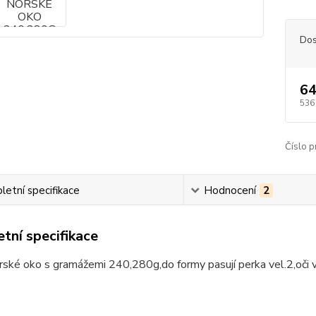
Dos
64
536
Číslo p
etní specifikace
Hodnocení
2
tní specifikace
rské oko s gramážemi 240,280g,do formy pasují perka vel.2,oči