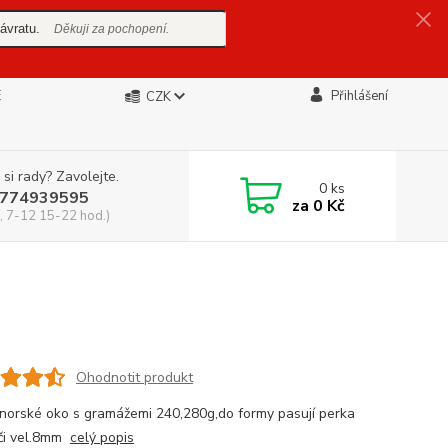
ávratu.
Děkuji za pochopení.
E
Přihlášení
CZK
 si rady? Zavolejte.
0
ks
774939595
za
0 Kč
, 7-12 15-22 hod.)
Ohodnotit produkt
norské oko s gramážemi 240,280g,do formy pasují perka
oči vel.8mm
celý popis