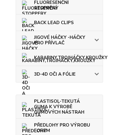
FLUORESENČNÍ
STOPPERY
BACK LEAD CLIPS
JIGOVÉ HÁČKY -HÁČKY
PRO PŘÍVLAČ
KARABINY,TROJHÁČKY,KROUŽKY
3D-4D OČI A FÓLIE
PLASTISOL-TEKUTÁ
GUMA K VÝROBĚ
GUMOVÝCH NÁSTRAH
PŘEDLOHY PRO VÝROBU
FOREM