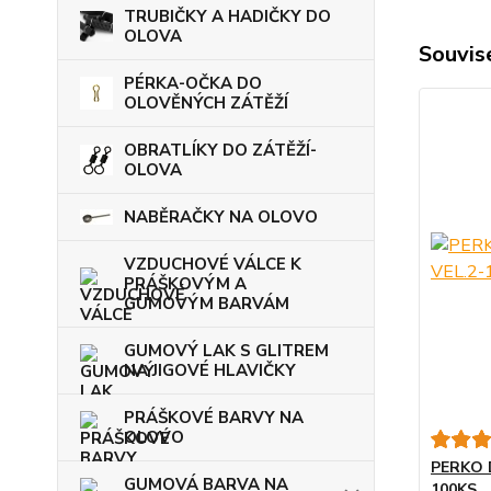
TRUBIČKY A HADIČKY DO
OLOVA
Souvise
PÉRKA-OČKA DO
OLOVĚNÝCH ZÁTĚŽÍ
OBRATLÍKY DO ZÁTĚŽÍ-
OLOVA
NABĚRAČKY NA OLOVO
VZDUCHOVÉ VÁLCE K
PRÁŠKOVÝM A
GUMOVÝM BARVÁM
GUMOVÝ LAK S GLITREM
NA JIGOVÉ HLAVIČKY
PRÁŠKOVÉ BARVY NA
OLOVO
PERKO 
GUMOVÁ BARVA NA
100KS