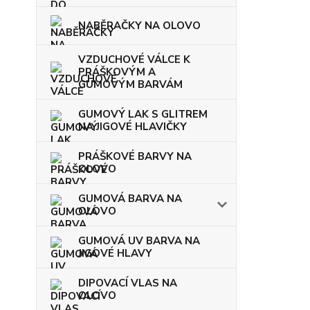
NABĚRAČKY NA OLOVO
VZDUCHOVÉ VÁLCE K
PRÁŠKOVÝM A
GUMOVÝM BARVÁM
GUMOVÝ LAK S GLITREM
NA JIGOVÉ HLAVIČKY
PRÁŠKOVÉ BARVY NA
OLOVO
GUMOVÁ BARVA NA
OLOVO
GUMOVÁ UV BARVA NA
JIGOVÉ HLAVY
DIPOVACÍ VLAS NA
OLOVO