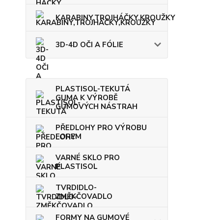
KARABINY,TROJHÁČKY,KROUŽKY
3D-4D OČI A FÓLIE
PLASTISOL-TEKUTÁ
GUMA K VÝROBĚ
GUMOVÝCH NÁSTRAH
PŘEDLOHY PRO VÝROBU
FOREM
VARNÉ SKLO PRO
PLASTISOL
TVRDIDLO-
ZMĚKČOVADLO
FORMY NA GUMOVÉ