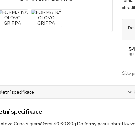
Forma 
obratlí
Dos
54
454
Číslo p
etní specifikace
tní specifikace
olovo Gripa s gramážemi 40,60,80g.Do formy pasují obratlíky ve