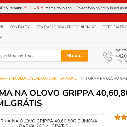
NÉ:
V termínu
29. 8. – 5. 9.
máme dovolenou. Objednávky vyřídím ihned po n
!!
KONTAKTY
OTVÍRACÍ DOBA -PRODEJNÍ SKLAD
FOTOGALERI
Nevíte
Hledat
+420
(Po-Pá
FORMY NA OLOVO SLADKOVODNÍ (KAPROVÉ)
FORMA NA OLOVO GRIP
MA NA OLOVO GRIPPA 40,60,
ML.GRÁTIS