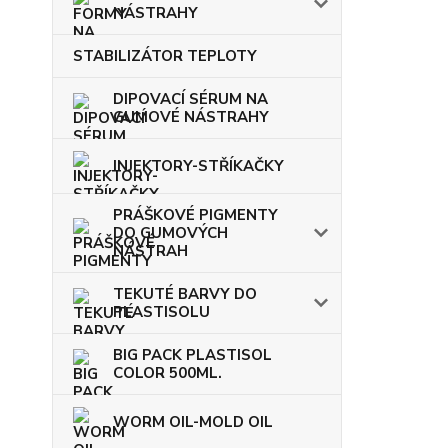
NÁSTRAHY
STABILIZÁTOR TEPLOTY
DIPOVACÍ SÉRUM NA
GUMOVÉ NÁSTRAHY
INJEKTORY-STŘÍKAČKY
PRÁŠKOVÉ PIGMENTY
DO GUMOVÝCH
NÁSTRAH
TEKUTÉ BARVY DO
PLASTISOLU
BIG PACK PLASTISOL
COLOR 500ML.
WORM OIL-MOLD OIL