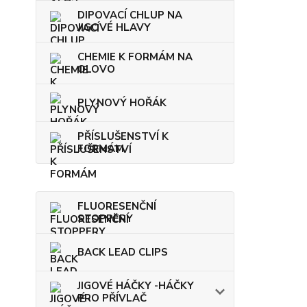
DIPOVACÍ CHLUP NA
JIGOVÉ HLAVY
CHEMIE K FORMÁM NA
OLOVO
PLYNOVÝ HOŘÁK
PŘÍSLUŠENSTVÍ K
FORMÁM
FLUORESENČNÍ
STOPPERY
BACK LEAD CLIPS
JIGOVÉ HÁČKY -HÁČKY
PRO PŘÍVLAČ