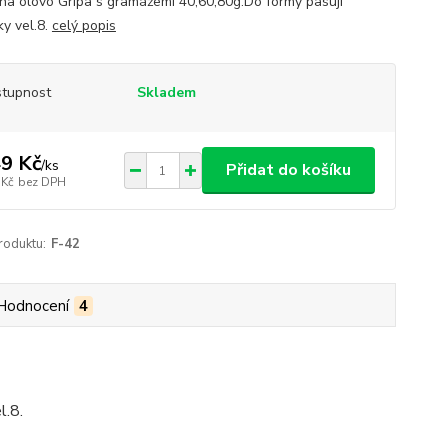
na olovo Gripa s gramážemi 40,60,80g.Do formy pasují
ky vel.8.
celý popis
tupnost
Skladem
9 Kč
/
ks
Přidat do košíku
 Kč
bez DPH
roduktu:
F-42
Hodnocení
4
l.8.