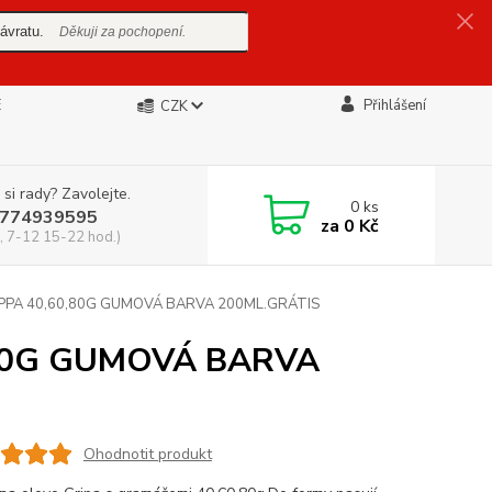
ávratu.
Děkuji za pochopení.
E
Přihlášení
CZK
 si rady? Zavolejte.
0
ks
774939595
za
0 Kč
, 7-12 15-22 hod.)
PA 40,60,80G GUMOVÁ BARVA 200ML.GRÁTIS
80G GUMOVÁ BARVA
Ohodnotit produkt