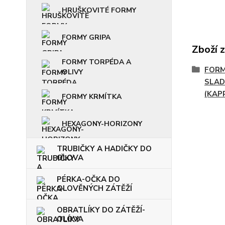
HRUŠKOVITÉ FORMY
FORMY GRIPA
Zboží 
FORMY TORPÉDA A
FORM
OLIVY
SLAD
(KAP
FORMY KRMÍTKA
HEXAGONY-HORIZONY
TRUBIČKY A HADIČKY DO
OLOVA
PÉRKA-OČKA DO
OLOVĚNÝCH ZÁTĚŽÍ
OBRATLÍKY DO ZÁTĚŽÍ-
OLOVA