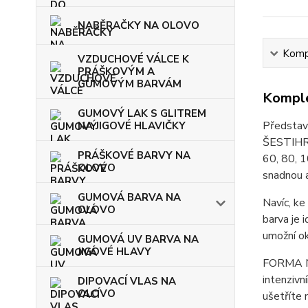
NABĚRAČKY NA OLOVO
Kompl
VZDUCHOVÉ VÁLCE K
PRÁŠKOVÝM A
GUMOVÝM BARVÁM
Komple
GUMOVÝ LAK S GLITREM
Představ
NA JIGOVÉ HLAVIČKY
ŠESTIHRA
PRÁŠKOVÉ BARVY NA
60, 80, 1
OLOVO
snadnou a
GUMOVÁ BARVA NA
Navíc, k
OLOVO
barva je 
umožní ok
GUMOVÁ UV BARVA NA
JIGOVÉ HLAVY
FORMA NA
intenzivn
DIPOVACÍ VLAS NA
OLOVO
ušetříte 