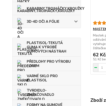
KARABINY,TROJHÁČKY,KROUŽKY
3D-4D OČI A FÓLIE
MASTEK
Mastek 
odlévání 
PLASTISOL-TEKUTÁ
vytahuje
GUMA K VÝROBĚ
štětečke
GUMOVÝCH NÁSTRAH
62 Kč
51 Kč
be
PŘEDLOHY PRO VÝROBU
FOREM
VARNÉ SKLO PRO
PLASTISOL
TVRDIDLO-
ZMĚKČOVADLO
Zboží 
FORMY NA GUMOVÉ