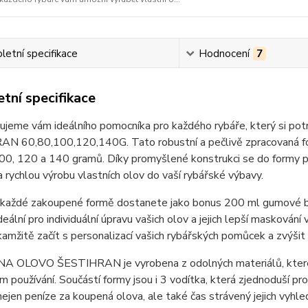
etní specifikace
Hodnocení
7
tní specifikace
ujeme vám ideálního pomocníka pro každého rybáře, který si po
N 60,80,100,120,140G. Tato robustní a pečlivě zpracovaná fo
00, 120 a 140 gramů. Díky promyšlené konstrukci se do formy perf
 rychlou výrobu vlastních olov do vaší rybářské výbavy.
e každé zakoupené formě dostanete jako bonus 200 ml gumové b
ideální pro individuální úpravu vašich olov a jejich lepší masková
amžitě začít s personalizací vašich rybářských pomůcek a zvýšit
 OLOVO ŠESTIHRAN je vyrobena z odolných materiálů, které zaji
ím používání. Součástí formy jsou i 3 vodítka, která zjednoduší pr
nejen peníze za koupená olova, ale také čas strávený jejich vyhl