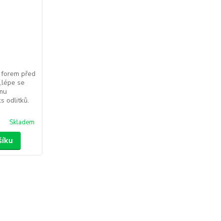
 forem před
í,lépe se
rmu
 odlitků.
Skladem
šíku