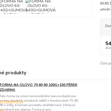
60,80,
umožn.
Dos
54
454
Číslo p
é produkty
FORMA NA OLOVO 70,80,90,100G+100 PÉREK
ZDARMA
Tato forma na olovo horizontálního tvaru je ideální pro
výrobu vlastních olověných zátěží o hmotnostech 70, 80,
90 a 100g. K tomuto produktu obdržíte navíc 100 kusů
olověných per zdarma. Forma je vyro...