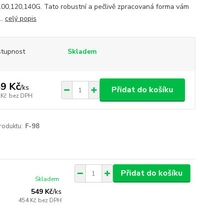
100,120,140G. Tato robustní a pečlivě zpracovaná forma vám
..
celý popis
tupnost
Skladem
9 Kč
/
ks
Přidat do košíku
 Kč
bez DPH
roduktu:
F-98
Přidat do košíku
Skladem
549 Kč
/
ks
454 Kč
bez DPH