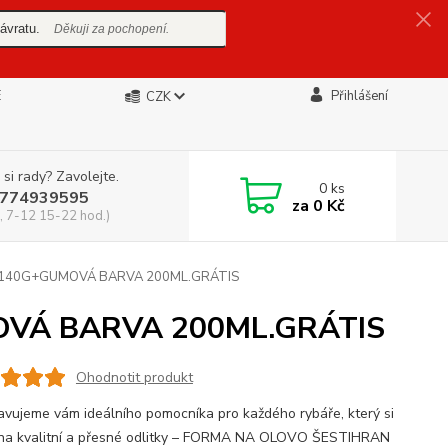
ávratu.
Děkuji za pochopení.
E
Přihlášení
CZK
 si rady? Zavolejte.
0
ks
774939595
za
0 Kč
, 7-12 15-22 hod.)
140G+GUMOVÁ BARVA 200ML.GRÁTIS
VÁ BARVA 200ML.GRÁTIS
Ohodnotit produkt
avujeme vám ideálního pomocníka pro každého rybáře, který si
 na kvalitní a přesné odlitky – FORMA NA OLOVO ŠESTIHRAN