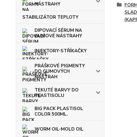
NÁSTRAHY
FORM
SLAD
STABILIZÁTOR TEPLOTY
(KAP
DIPOVACÍ SÉRUM NA
GUMOVÉ NÁSTRAHY
INJEKTORY-STŘÍKAČKY
PRÁŠKOVÉ PIGMENTY
DO GUMOVÝCH
NÁSTRAH
TEKUTÉ BARVY DO
PLASTISOLU
BIG PACK PLASTISOL
COLOR 500ML.
WORM OIL-MOLD OIL