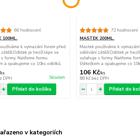
66 hodnocení
72 hodnocení
 100ML.
MASTEK 200ML.
používáme k vymazání forem před
Mastek používáme k vymazání
zátěží.Odlitek je hezčí,lépe se
odlévání zátěží.Odlitek je hezč
 s formy. Natřeme formu
vytahuje s formy. Natřeme fo
m a opakujeme co 10ks odlitků.
štětečkem a opakujeme co 10ks
106 Kč
/
ks
/
ks
Skladem
z DPH
88 Kč
bez DPH
Přidat do košíku
Přidat do ko
zařazeno v kategoriích