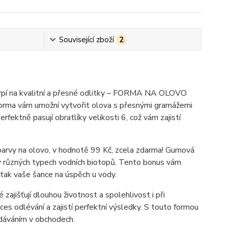
Související zboží
2
trpí na kvalitní a přesné odlitky – FORMA NA OLOVO
rma vám umožní vytvořit olova s přesnými gramážemi
ektně pasují obratlíky velikosti 6, což vám zajistí
arvy na olovo, v hodnotě 99 Kč, zcela zdarma! Gumová
ní v různých typech vodních biotopů. Tento bonus vám
 tak vaše šance na úspěch u vody.
šťují dlouhou životnost a spolehlivost i při
oces odlévání a zajistí perfektní výsledky. S touto formou
edáváním v obchodech.