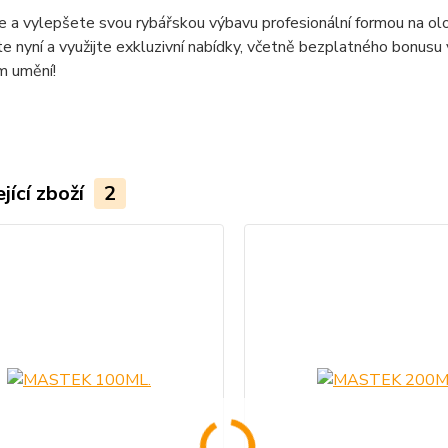
e a vylepšete svou rybářskou výbavu profesionální formou na o
e nyní a využijte exkluzivní nabídky, včetně bezplatného bonu
m umění!
jící zboží
2