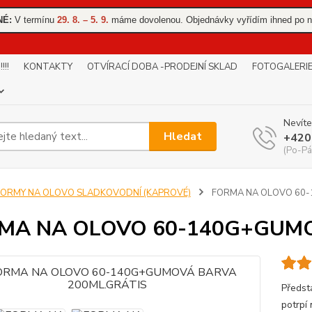
NÉ:
V termínu
29. 8. – 5. 9.
máme dovolenou. Objednávky vyřídím ihned po n
!!
KONTAKTY
OTVÍRACÍ DOBA -PRODEJNÍ SKLAD
FOTOGALERI
Nevíte
Hledat
+420
(Po-Pá
FORMY NA OLOVO SLADKOVODNÍ (KAPROVÉ)
FORMA NA OLOVO 60-
MA NA OLOVO 60-140G+GUMO
Předst
potrpí