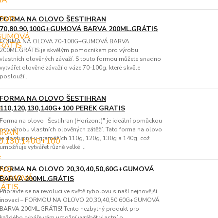
FORMA NA OLOVO ŠESTIHRAN
70,80,90,100G+GUMOVÁ BARVA 200ML.GRÁTIS
FORMA NA OLOVA 70-100G+GUMOVÁ BARVA
200ML.GRÁTIS je skvělým pomocníkem pro výrobu
vlastních olověných závaží. S touto formou můžete snadno
vytvářet olověné závaží o váze 70-100g, které skvěle
poslouží...
FORMA NA OLOVO ŠESTIHRAN
110,120,130,140G+100 PEREK GRATIS
Forma na olovo "Šestihran (Horizont)" je ideální pomůckou
pro výrobu vlastních olověných zátěží. Tato forma na olovo
je dostupná v gramážích 110g, 120g, 130g a 140g, což
umožňuje vytvářet různě velké ...
FORMA NA OLOVO 20,30,40,50,60G+GUMOVÁ
BARVA 200ML.GRÁTIS
Připravte se na revoluci ve světě rybolovu s naší nejnovější
inovací – FORMOU NA OLOVO 20,30,40,50,60G+GUMOVÁ
BARVA 200ML.GRÁTIS! Tento nezbytný produkt pro
každého rybáře vám umožní vyrábět vlastní o...