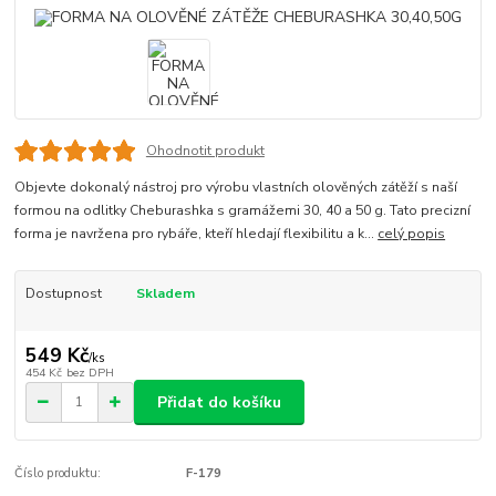
Ohodnotit produkt
Objevte dokonalý nástroj pro výrobu vlastních olověných zátěží s naší
formou na odlitky Cheburashka s gramážemi 30, 40 a 50 g. Tato precizní
forma je navržena pro rybáře, kteří hledají flexibilitu a k...
celý popis
Dostupnost
Skladem
549 Kč
/
ks
454 Kč
bez DPH
Přidat do košíku
Číslo produktu:
F-179