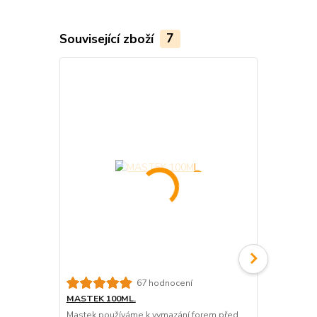
Související zboží
7
67 hodnocení
MASTEK 100ML.
MASTEK 20
Mastek používáme k vymazání forem před
Mastek použ