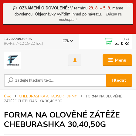
OZNÁMENÍ O DOVOLENÉ:
V termínu
29. 8. – 5. 9.
máme
🎣
dovolenou. Objednávky vyřídím ihned po návratu.
Děkuji za
pochopení.
0
ks
+420774939595
CZK
za
0 Kč
(Po-Pá, 7-12 15-22 hod.)
Menu
Hledat
Úvod
CHEBURASHKA A HAUSER FORMY
FORMA NA OLOVĚNÉ
ZÁTĚŽE CHEBURASHKA 30,40,50G
FORMA NA OLOVĚNÉ ZÁTĚŽE
CHEBURASHKA 30,40,50G