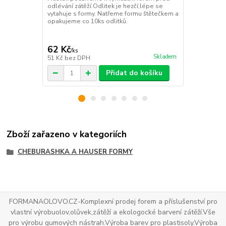
odlévání zátěží.Odlitek je hezčí,lépe se
odlévání zát
vytahuje s formy. Natřeme formu štětečkem a
vytahuje s f
opakujeme co 10ks odlitků.
opakujeme co
62 Kč
106 Kč
/
ks
/
ks
Skladem
51 Kč
bez DPH
88 Kč
bez D
Přidat do košíku
Zboží zařazeno v kategoriích
CHEBURASHKA A HAUSER FORMY
FORMANAOLOVO.CZ-Komplexní prodej forem a příslušenství pro
vlastní výrobuolov,olůvek,zátěží a ekologocké barvení zátěží.Vše
pro výrobu gumových nástrah.Výroba barev pro plastisoly.Výroba