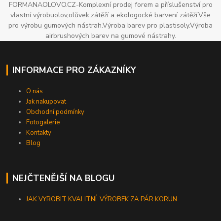
FORMANAOLOVO.CZ-Komplexní prodej forem a příslušenství pro
vlastní výrobuolov,olůvek,zátěží a ekologocké barvení zátěží.Vše
pro výrobu gumových nástrah.Výroba barev pro plastisoly.Výroba
airbrushových barev na gumové nástrahy.
INFORMACE PRO ZÁKAZNÍKY
O nás
Jak nakupovat
Obchodní podmínky
Fotogalerie
Kontakty
Blog
NEJČTENĚJŠÍ NA BLOGU
JAK VYROBIT KVALITNÍ VÝROBEK ZA PÁR KORUN