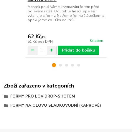
Mastek používáme k vymazání forem před
Naběračka n
odlévání zátěží.Odlitek je hezčí,lépe se
naběračky 
vytahuje s formy. Natřeme formu štětečkem a
opakujeme co 10ks odlitků.
62 Kč
699 Kč
/
ks
/
ks
Skladem
51 Kč
bez DPH
578 Kč
bez 
Přidat do košíku
Zboží zařazeno v kategoriích
FORMY PRO LOV DROP-SHOTEM
FORMY NA OLOVO SLADKOVODNÍ (KAPROVÉ)