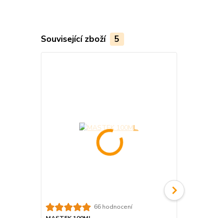
Související zboží
5
66 hodnocení
MASTEK 100ML.
NABĚRAČKA