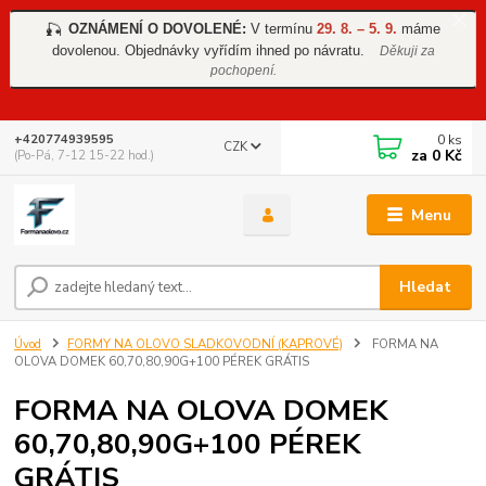
OZNÁMENÍ O DOVOLENÉ:
V termínu
29. 8. – 5. 9.
máme
🎣
dovolenou. Objednávky vyřídím ihned po návratu.
Děkuji za
pochopení.
0
ks
+420774939595
CZK
za
0 Kč
(Po-Pá, 7-12 15-22 hod.)
Menu
Hledat
Úvod
FORMY NA OLOVO SLADKOVODNÍ (KAPROVÉ)
FORMA NA
OLOVA DOMEK 60,70,80,90G+100 PÉREK GRÁTIS
FORMA NA OLOVA DOMEK
60,70,80,90G+100 PÉREK
GRÁTIS