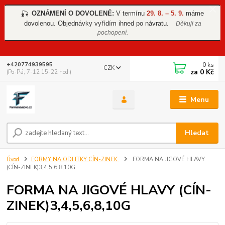
OZNÁMENÍ O DOVOLENÉ:
V termínu
29. 8. – 5. 9.
máme
🎣
dovolenou. Objednávky vyřídím ihned po návratu.
Děkuji za
pochopení.
0
ks
+420774939595
CZK
za
0 Kč
(Po-Pá, 7-12 15-22 hod.)
Menu
Hledat
Úvod
FORMY NA ODLITKY CÍN-ZINEK
FORMA NA JIGOVÉ HLAVY
(CÍN-ZINEK)3,4,5,6,8,10G
FORMA NA JIGOVÉ HLAVY (CÍN-
ZINEK)3,4,5,6,8,10G