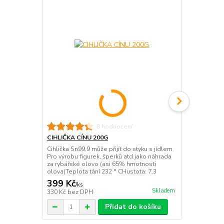
8 hodnocení
CIHLIČKA CÍNU 200G
MASTEK 20
Cihlička Sn99.9 může přijít do styku s jídlem.
Mastek použ
Pro výrobu figurek, šperků atd.jako náhrada
odlévání zát
za rybářské olovo (asi 65% hmotnosti
vytahuje s f
olova)Teplota tání 232 ° CHustota: 7.3
opakujeme co
399 Kč
106 Kč
/
ks
/
ks
Skladem
330 Kč
bez DPH
88 Kč
bez D
Přidat do košíku