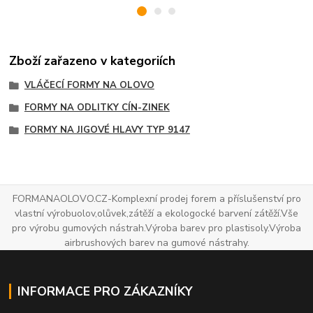
Zboží zařazeno v kategoriích
VLÁČECÍ FORMY NA OLOVO
FORMY NA ODLITKY CÍN-ZINEK
FORMY NA JIGOVÉ HLAVY TYP 9147
FORMANAOLOVO.CZ-Komplexní prodej forem a příslušenství pro
vlastní výrobuolov,olůvek,zátěží a ekologocké barvení zátěží.Vše
pro výrobu gumových nástrah.Výroba barev pro plastisoly.Výroba
airbrushových barev na gumové nástrahy.
INFORMACE PRO ZÁKAZNÍKY