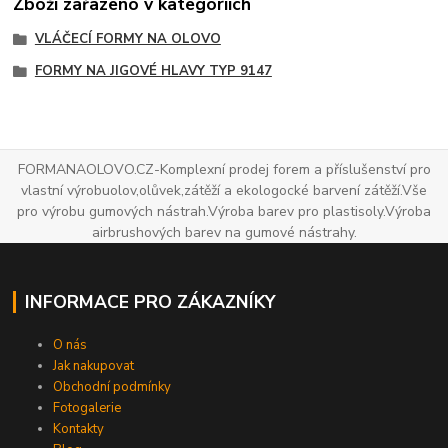
Zboží zařazeno v kategoriích
VLÁČECÍ FORMY NA OLOVO
FORMY NA JIGOVÉ HLAVY TYP 9147
FORMANAOLOVO.CZ-Komplexní prodej forem a příslušenství pro
vlastní výrobuolov,olůvek,zátěží a ekologocké barvení zátěží.Vše
pro výrobu gumových nástrah.Výroba barev pro plastisoly.Výroba
airbrushových barev na gumové nástrahy.
INFORMACE PRO ZÁKAZNÍKY
O nás
Jak nakupovat
Obchodní podmínky
Fotogalerie
Kontakty