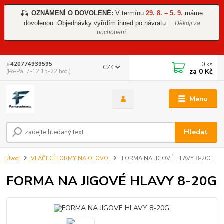
OZNÁMENÍ O DOVOLENÉ:
V termínu
29. 8. – 5. 9.
máme
🎣
dovolenou. Objednávky vyřídím ihned po návratu.
Děkuji za
pochopení.
0
ks
+420774939595
CZK
za
0 Kč
(Po-Pá, 7-12 15-22 hod.)
Menu
Hledat
Úvod
VLÁČECÍ FORMY NA OLOVO
FORMA NA JIGOVÉ HLAVY 8-20G
FORMA NA JIGOVÉ HLAVY 8-20G