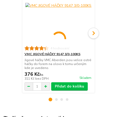
4 hodnocení
VMC JIGOVÉ HÁČKY 9147 3/0-100KS
VMC JIGOVÉ
Jigové háčky VMC Aberden jsou velice ostré
Jigové háčky
háčky do forem na olovo k tomu určeným
háčky do fo
kde je uvedeno.
kde je uved
376 Kč
117 Kč
/
ks
/
ks
Skladem
311 Kč
bez DPH
96 Kč
bez D
Přidat do košíku