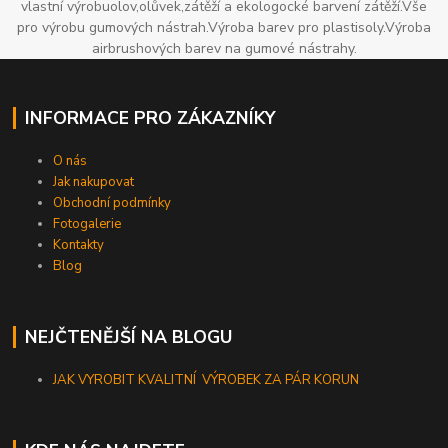
vlastní výrobuolov,olůvek,zátěží a ekologocké barvení zátěží.Vše
pro výrobu gumových nástrah.Výroba barev pro plastisoly.Výroba
airbrushových barev na gumové nástrahy.
INFORMACE PRO ZÁKAZNÍKY
O nás
Jak nakupovat
Obchodní podmínky
Fotogalerie
Kontakty
Blog
NEJČTENĚJŠÍ NA BLOGU
JAK VYROBIT KVALITNÍ VÝROBEK ZA PÁR KORUN