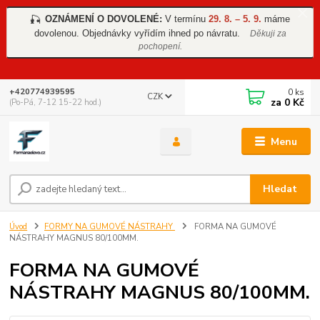
OZNÁMENÍ O DOVOLENÉ:
V termínu
29. 8. – 5. 9.
máme
🎣
dovolenou. Objednávky vyřídím ihned po návratu.
Děkuji za
pochopení.
0
ks
+420774939595
CZK
za
0 Kč
(Po-Pá, 7-12 15-22 hod.)
Menu
Hledat
Úvod
FORMY NA GUMOVÉ NÁSTRAHY
FORMA NA GUMOVÉ
NÁSTRAHY MAGNUS 80/100MM.
FORMA NA GUMOVÉ
NÁSTRAHY MAGNUS 80/100MM.