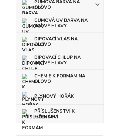
GUMOVÁ BARVA NA
OLOVO
GUMOVÁ UV BARVA NA
JIGOVÉ HLAVY
DIPOVACÍ VLAS NA
OLOVO
DIPOVACÍ CHLUP NA
JIGOVÉ HLAVY
CHEMIE K FORMÁM NA
OLOVO
PLYNOVÝ HOŘÁK
PŘÍSLUŠENSTVÍ K
FORMÁM