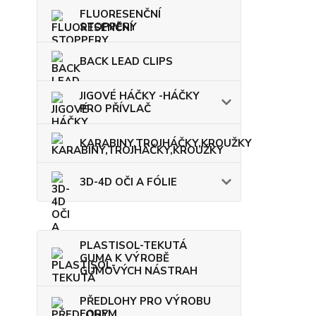
FLUORESENČNÍ
STOPPERY
BACK LEAD CLIPS
JIGOVÉ HÁČKY -HÁČKY
PRO PŘÍVLAČ
KARABINY,TROJHÁČKY,KROUŽKY
3D-4D OČI A FÓLIE
PLASTISOL-TEKUTÁ
GUMA K VÝROBĚ
GUMOVÝCH NÁSTRAH
PŘEDLOHY PRO VÝROBU
FOREM