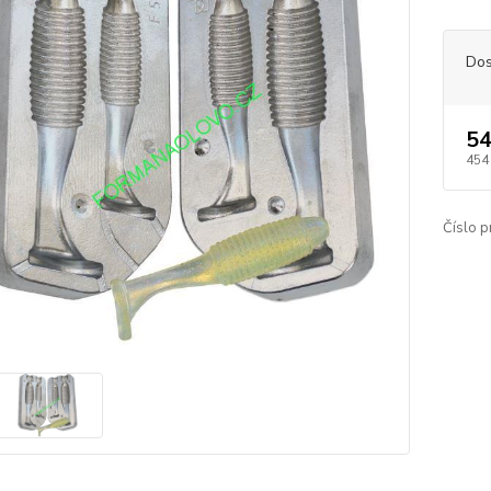
Dos
54
454
Číslo p