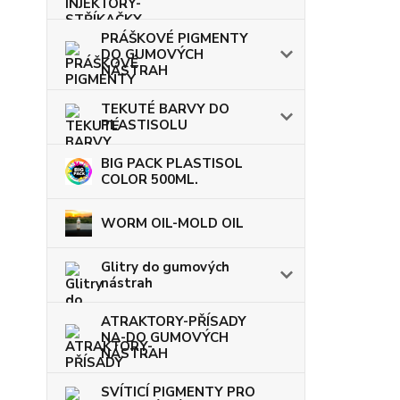
PRÁŠKOVÉ PIGMENTY
DO GUMOVÝCH
NÁSTRAH
TEKUTÉ BARVY DO
PLASTISOLU
BIG PACK PLASTISOL
COLOR 500ML.
WORM OIL-MOLD OIL
Glitry do gumových
nástrah
ATRAKTORY-PŘÍSADY
NA-DO GUMOVÝCH
NÁSTRAH
SVÍTICÍ PIGMENTY PRO