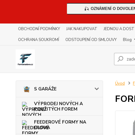
OZNÁMENÍ O DOVOLE
🎣
OBCHODNÍ PODMÍNKY
JAK NAKUPOVAT
JEDNOU A DOST !!
OCHRANA SOUKROMÍ
ODSTOUPENÍ OD SMLOUVY
Blog
Úvod
S GARÁŽE
FOR
VÝPRODEJ NOVÝCH A
POUŽITÝCH FOREM
FEEDEROVÉ FORMY NA
OLOVA