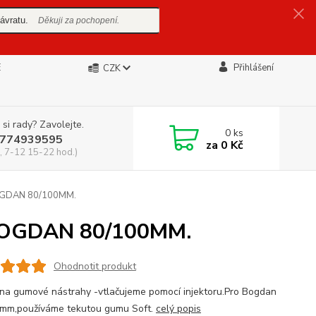
ávratu.
Děkuji za pochopení.
E
Přihlášení
CZK
 si rady? Zavolejte.
0
ks
774939595
za
0 Kč
, 7-12 15-22 hod.)
GDAN 80/100MM.
OGDAN 80/100MM.
Ohodnotit produkt
na gumové nástrahy -vtlačujeme pomocí injektoru.Pro Bogdan
mm,používáme tekutou gumu Soft.
celý popis