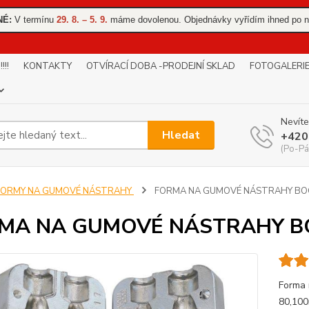
NÉ:
V termínu
29. 8. – 5. 9.
máme dovolenou. Objednávky vyřídím ihned po n
!!
KONTAKTY
OTVÍRACÍ DOBA -PRODEJNÍ SKLAD
FOTOGALERI
Nevíte
Hledat
+420
(Po-Pá
FORMY NA GUMOVÉ NÁSTRAHY
FORMA NA GUMOVÉ NÁSTRAHY BO
MA NA GUMOVÉ NÁSTRAHY B
Forma 
80,100