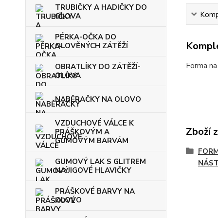
TRUBIČKY A HADIČKY DO
Kompl
OLOVA
PÉRKA-OČKA DO
Komple
OLOVĚNÝCH ZÁTĚŽÍ
Forma na
OBRATLÍKY DO ZÁTĚŽÍ-
OLOVA
NABĚRAČKY NA OLOVO
VZDUCHOVÉ VÁLCE K
Zboží 
PRÁŠKOVÝM A
GUMOVÝM BARVÁM
FORM
GUMOVÝ LAK S GLITREM
NÁS
NA JIGOVÉ HLAVIČKY
PRÁŠKOVÉ BARVY NA
OLOVO