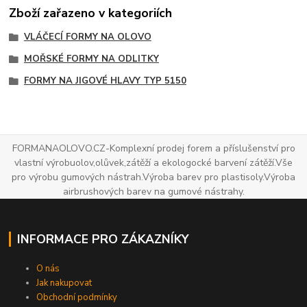
Zboží zařazeno v kategoriích
VLÁČECÍ FORMY NA OLOVO
MOŘSKÉ FORMY NA ODLITKY
FORMY NA JIGOVÉ HLAVY TYP 5150
FORMANAOLOVO.CZ-Komplexní prodej forem a příslušenství pro
vlastní výrobuolov,olůvek,zátěží a ekologocké barvení zátěží.Vše
pro výrobu gumových nástrah.Výroba barev pro plastisoly.Výroba
airbrushových barev na gumové nástrahy.
INFORMACE PRO ZÁKAZNÍKY
O nás
Jak nakupovat
Obchodní podmínky