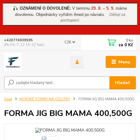
OZNÁMENÍ O DOVOLENÉ:
V termínu
29. 8. – 5. 9.
máme
🎣
dovolenou. Objednávky vyřídím ihned po návratu.
Děkuji za
pochopení.
0
ks
+420774939595
CZK
za
0 Kč
(Po-Pá, 7-12 15-22 hod.)
Menu
Hledat
Úvod
MOŘSKÉ FORMY NA ODLITKY
FORMA JIG BIG MAMA 400,500G
FORMA JIG BIG MAMA 400,500G