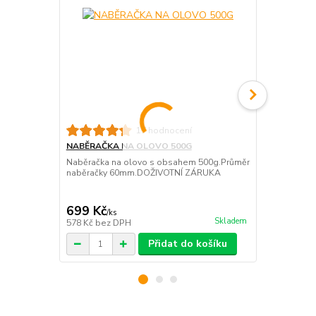
17 hodnocení
NABĚRAČKA NA OLOVO 500G
MASTEK 20
Naběračka na olovo s obsahem 500g.Průměr
Mastek použ
naběračky 60mm.DOŽIVOTNÍ ZÁRUKA
odlévání zát
vytahuje s f
opakujeme co
699 Kč
106 Kč
/
ks
/
ks
Skladem
578 Kč
bez DPH
88 Kč
bez D
Přidat do košíku