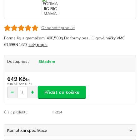
Ohodnotit produkt
Forma Jig s gramážemi 400,500g.Do formy pasují jigové háčky VMC
6169BN 16/0.
celý popis
Dostupnost
Skladem
649 Kč
/
ks
536 Kč
bez DPH
Přidat do košíku
Číslo produktu:
F-214
Kompletní specifikace