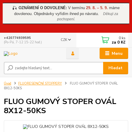
OZNÁMENÍ O DOVOLENÉ:
V termínu
29. 8. – 5. 9.
máme
🎣
dovolenou. Objednávky vyřídím ihned po návratu.
Děkuji za
pochopení.
0
ks
+420774939595
CZK
za
0 Kč
(Po-Pá, 7-12 15-22 hod.)
Menu
Hledat
Úvod
FLUORESENČNÍ STOPPERY
FLUO GUMOVÝ STOPER OVÁL
8X12-50KS
FLUO GUMOVÝ STOPER OVÁL
8X12-50KS