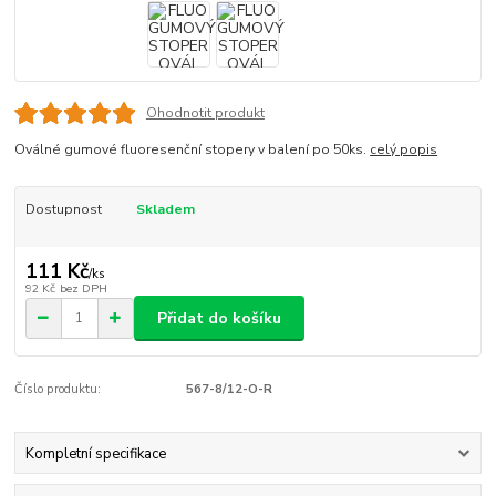
Ohodnotit produkt
Oválné gumové fluoresenční stopery v balení po 50ks.
celý popis
Dostupnost
Skladem
111 Kč
/
ks
92 Kč
bez DPH
Přidat do košíku
Číslo produktu:
567-8/12-O-R
Kompletní specifikace