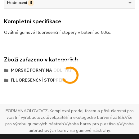
Hodnocení
3
Kompletní specifikace
Oválné gumové fluoresenční stopery v balení po 50ks.
Zboží zařazeno v kategoriích
MOŘSKÉ FORMY NA ODLITKY
FLUORESENČNÍ STOPPERY
FORMANAOLOVO.CZ-Komplexní prodej forem a příslušenství pro
vlastní výrobuolov,olůvek,zátěží a ekologocké barvení zátěží.Vše
pro výrobu gumových nástrah.Výroba barev pro plastisoly.Výroba
airbrushových barev na gumové nástrahy.